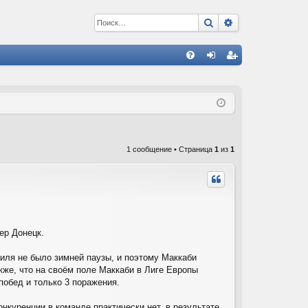
Поиск
Расширенный 
С
FA
хо
ег
Q
д
ис
тр
ац
1 сообщение • Страница
1
из
1
ия
ер Донецк.
иля не было зимней паузы, и поэтому Маккаби
же, что на своём поле Маккаби в Лиге Европы
побед и только 3 поражения.
онкуренции в команде практически нет, в результате