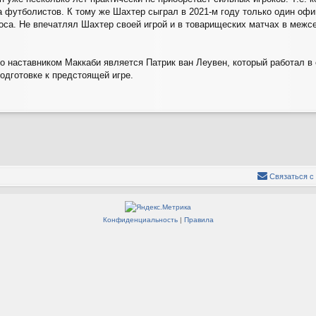
ва футболистов. К тому же Шахтер сыграл в 2021-м году только один оф
оса. Не впечатлял Шахтер своей игрой и в товарищеских матчах в межсез
то наставником Маккаби является Патрик ван Леувен, который работал в
одготовке к предстоящей игре.
Связаться с
Конфиденциальность
|
Правила