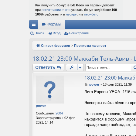
Как получить
бонус в БК Леон
на первый депозит:
при
регистрации счета
указать бонус-код
bkleon100
100% работает
и в
леонру
, и в
леонбетс
Форумы
с
Поиск
Вход
Регистрация
ы
Список форумов
Прогнозы на спорт
лк
18.02.21 23:00 Маккаби Тель-Авив -
и
Ответить
18.02.21 23:00 Макка
С
power
»
18 фев 2021, 11:39
о
Лига Европы УЕФА. 1/16 ф
о
б
щ
Эксперты сайта bleon.ru пр
power
е
н
Сообщения:
2004
По нашему мнению, Маккаби
и
Зарегистрирован:
02 фев
находится в хорошем игров
е
2021, 14:14
гораздо чаще побеждает, ч
Что касается Шахтера, то о