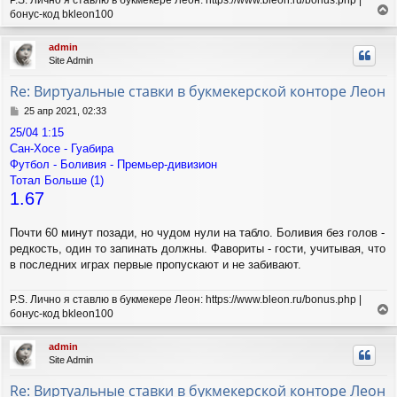
бонус-код bkleon100
е
р
admin
н
Site Admin
у
т
Re: Виртуальные ставки в букмекерской конторе Леон
ь
с
С
25 апр 2021, 02:33
я
о
25/04 1:15
о
к
Сан-Хосе - Гуабира
б
н
щ
Футбол - Боливия - Премьер-дивизион
а
е
ч
Тотал Больше (1)
н
а
1.67
и
л
е
у
Почти 60 минут позади, но чудом нули на табло. Боливия без голов -
редкость, один то запинать должны. Фавориты - гости, учитывая, что
в последних играх первые пропускают и не забивают.
P.S. Лично я ставлю в букмекере Леон: https://www.bleon.ru/bonus.php |
бонус-код bkleon100
е
р
admin
н
Site Admin
у
т
Re: Виртуальные ставки в букмекерской конторе Леон
ь