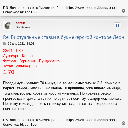
P.S. Лично я ставлю в букмекере Леон: https://www.bleon.ru/bonus.php |
бонус-код bkleon100
е
р
admin
н
Site Admin
у
т
Re: Виртуальные ставки в букмекерской конторе Леон
ь
с
С
23 апр 2021, 23:01
я
о
23/04 21:30
о
к
Аугсбург - Кельн
б
н
щ
Футбол - Германия - Бундеслига
а
е
ч
Тотал Больше (5.5)
н
а
1.70
и
л
е
у
Позади чуть больше 70 минут, на табло немыслимые 2-3, причем в
первом тайме было 0-3. Хозяевам, в принципе, уже ничего не надо,
тогда как гостям кровь из носу нужны очки. Но хозяева редко
проигрывали дома, а тут их по сути выносит аутсайдер чемпионата.
Поэтому в исходы лезть не вижу смысла, а вот гол скорее всего
наиграют еще.
P.S. Лично я ставлю в букмекере Леон: https://www.bleon.ru/bonus.php |
бонус-код bkleon100
е