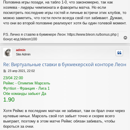
Половина игры позади, на табло 1-0, что закономерно, так как
хозяева - лидеры чемпионата и фавориты матча. Но если
посмотреть последние игры гостей и личные встречи этих клубов, то
можно заметить, что гости почти всегда свой гол забивают. Думаю,
что они во второй половине реализуют хотя бы один голевой момент.
P.S. Лично я ставлю в букмекере Леон: https://www.bleon.ru/bonus.php |
бонус-код bkleon100
е
р
admin
н
Site Admin
у
т
Re: Виртуальные ставки в букмекерской конторе Леон
ь
с
С
23 апр 2021, 22:02
я
о
23/04 22:00
о
к
Реймс - Олимпик Марсель
б
н
щ
Футбол - Франция - Лига 1
а
е
ч
Обе команды забьют Да
н
а
1.90
и
л
е
у
Хотя Реймс в последних матчах не забивал, там он брал очки через
нулевые ничьи. Марсель свой гол забьет точно и скорее всего
выиграет, поэтому в этом матче Реймс обязан забивать, чтобы
бороться за очки.