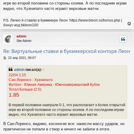
игре во второй половине со стороны хозяев. А по последним играм
видно, что Хуачипато часто играют верховые матчи.
P.S. Лично я ставлю в букмекере Леон: https://www.bleon.ru/bonus.php |
бонус-код bkleon100
е
р
admin
н
Site Admin
у
т
Re: Виртуальные ставки в букмекерской конторе Леон
ь
с
С
22 апр 2021, 09:07
я
о
о
к
admin
писал(а):
↑
б
н
22/04 1:15
щ
а
Сан-Лоренсо - Хуачипато
е
ч
Футбол - Южная Америка - Южноамериканский Кубок
н
а
и
Тотал Больше (2.5)
л
е
1.85
у
В первой половине наиграли 0-1, что располагает к более открытой
игре во второй половине со стороны хозяев. А по последним играм
видно, что Хуачипато часто играют верховые матчи.
В Сан-Лоренсо, видимо, косоногие все: нанесли массу ударов, но
практически не попали в створ и ничего не забили в итоге.