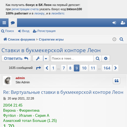
Как получить
бонус в БК Леон
на первый депозит:
при
регистрации счета
указать бонус-код
bkleon100
100% работает
и в
леонру
, и в
леонбетс
с
Поиск
ор
Вход
Регистрация
хо
ег
П
ы
Список форумов
ум
Стратегии игры
д
ис
о
лк
ы
тр
Ставки в букмекерской конторе Леон
и
и
ац
Поиск
Расшире
Ответить
с
к
ия
Страница
9
из
164
1
7
8
10
11
164
Пред.
9
Сле
1635 сообщений
…
…
admin
Site Admin
Re: Виртуальные ставки в букмекерской конторе Леон
С
20 апр 2021, 22:28
о
20/04 21:45
о
Верона - Фиорентина
б
щ
Футбол - Италия - Серия A
е
Азиатский тотал Больше (1.25)
н
1.70