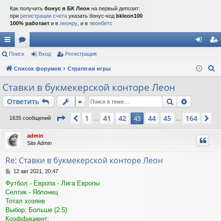
Как получить
бонус в БК Леон
на первый депозит:
при
регистрации счета
указать бонус-код
bkleon100
100% работает
и в
леонру
, и в
леонбетс
с
Поиск
ор
Вход
Регистрация
хо
ег
П
ы
Список форумов
ум
Стратегии игры
д
ис
о
лк
ы
тр
Ставки в букмекерской конторе Леон
и
и
ац
Поиск
Расшире
Ответить
с
к
ия
Страница
43
из
164
1
41
42
44
45
164
Пред.
43
Сл
1635 сообщений
…
…
admin
Site Admin
Re: Ставки в букмекерской конторе Леон
С
12 авг 2021, 20:47
о
Футбол - Европа - Лига Европы
о
Селтик - Яблонец
б
щ
Тотал хозяев
е
Выбор: Больше (2.5)
н
Коэффициент: