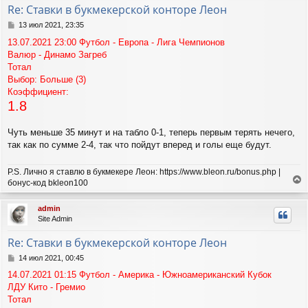
т
Re: Ставки в букмекерской конторе Леон
ь
с
С
13 июл 2021, 23:35
я
о
13.07.2021 23:00 Футбол - Европа - Лига Чемпионов
о
к
Валюр - Динамо Загреб
б
н
щ
Тотал
а
е
ч
Выбор: Больше (3)
н
а
Коэффициент:
и
л
1.8
е
у
Чуть меньше 35 минут и на табло 0-1, теперь первым терять нечего,
так как по сумме 2-4, так что пойдут вперед и голы еще будут.
P.S. Лично я ставлю в букмекере Леон: https://www.bleon.ru/bonus.php |
бонус-код bkleon100
е
р
admin
н
Site Admin
у
т
Re: Ставки в букмекерской конторе Леон
ь
с
С
14 июл 2021, 00:45
я
о
14.07.2021 01:15 Футбол - Америка - Южноамериканский Кубок
о
к
ЛДУ Кито - Гремио
б
н
щ
Тотал
а