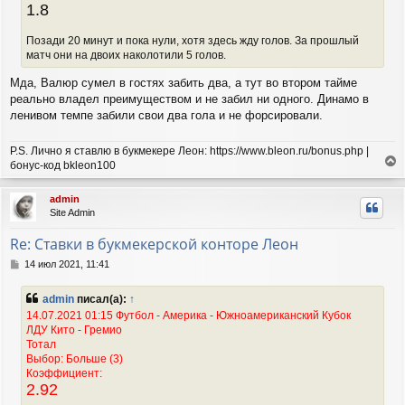
1.8
Позади 20 минут и пока нули, хотя здесь жду голов. За прошлый
матч они на двоих наколотили 5 голов.
Мда, Валюр сумел в гостях забить два, а тут во втором тайме
реально владел преимуществом и не забил ни одного. Динамо в
ленивом темпе забили свои два гола и не форсировали.
P.S. Лично я ставлю в букмекере Леон: https://www.bleon.ru/bonus.php |
бонус-код bkleon100
е
р
admin
н
Site Admin
у
т
Re: Ставки в букмекерской конторе Леон
ь
с
С
14 июл 2021, 11:41
я
о
о
к
admin
писал(а):
↑
б
н
14.07.2021 01:15 Футбол - Америка - Южноамериканский Кубок
щ
а
ЛДУ Кито - Гремио
е
ч
Тотал
н
а
и
Выбор: Больше (3)
л
е
Коэффициент:
у
2.92