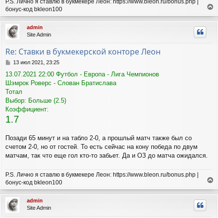
P.S. Лично я ставлю в букмекере Леон: https://www.bleon.ru/bonus.php |
бонус-код bkleon100
е
р
admin
н
Site Admin
у
т
Re: Ставки в букмекерской конторе Леон
ь
с
С
13 июл 2021, 23:25
я
о
13.07.2021 22:00 Футбол - Европа - Лига Чемпионов
о
к
Шэмрок Роверс - Слован Братислава
б
н
щ
Тотал
а
е
ч
Выбор: Больше (2.5)
н
а
Коэффициент:
и
л
1.7
е
у
Позади 65 минут и на табло 2-0, а прошлый матч также был со
счетом 2-0, но от гостей. То есть сейчас на кону победа по двум
матчам, так что еще гол кто-то забьет. Да и ОЗ до матча ожидался.
P.S. Лично я ставлю в букмекере Леон: https://www.bleon.ru/bonus.php |
бонус-код bkleon100
е
р
admin
н
Site Admin
у