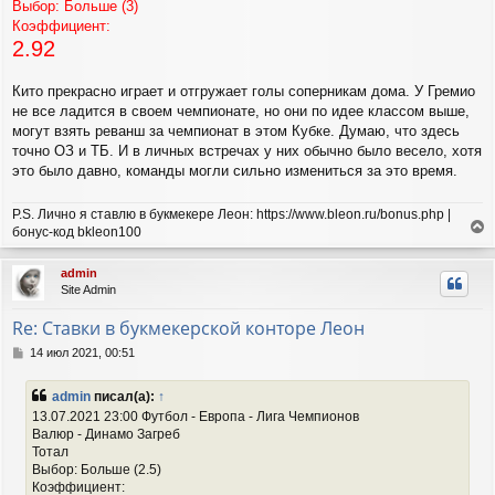
е
ч
Выбор: Больше (3)
н
а
Коэффициент:
и
л
2.92
е
у
Кито прекрасно играет и отгружает голы соперникам дома. У Гремио
не все ладится в своем чемпионате, но они по идее классом выше,
могут взять реванш за чемпионат в этом Кубке. Думаю, что здесь
точно ОЗ и ТБ. И в личных встречах у них обычно было весело, хотя
это было давно, команды могли сильно измениться за это время.
P.S. Лично я ставлю в букмекере Леон: https://www.bleon.ru/bonus.php |
бонус-код bkleon100
е
р
admin
н
Site Admin
у
т
Re: Ставки в букмекерской конторе Леон
ь
с
С
14 июл 2021, 00:51
я
о
о
к
admin
писал(а):
↑
б
н
13.07.2021 23:00 Футбол - Европа - Лига Чемпионов
щ
а
Валюр - Динамо Загреб
е
ч
Тотал
н
а
и
Выбор: Больше (2.5)
л
е
Коэффициент:
у