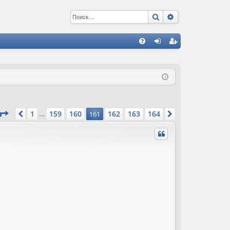
Поиск
Расширенный 
С
FA
хо
ег
Q
д
ис
тр
ац
Страница
161
из
164
1
159
160
162
163
164
Пред.
161
След.
…
ия