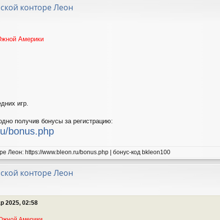
рской конторе Леон
 Южной Америки
дних игр.
одно получив бонусы за регистрацию:
ru/bonus.php
ре Леон: https://www.bleon.ru/bonus.php | бонус-код bkleon100
рской конторе Леон
р 2025, 02:58
 Южной Америки