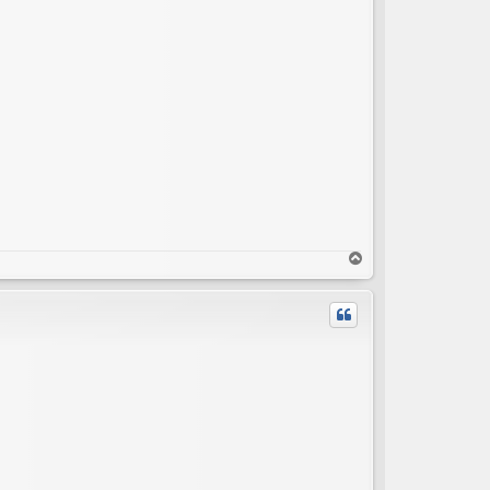
ь
с
я
к
н
а
ч
а
л
у
В
е
р
н
у
т
ь
с
я
к
н
а
ч
а