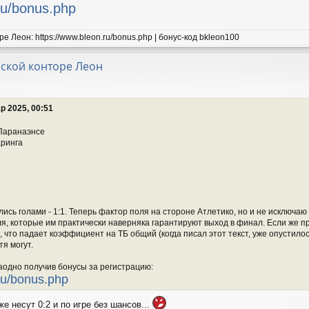
ru/bonus.php
ре Леон: https://www.bleon.ru/bonus.php | бонус-код bkleon100
рской конторе Леон
р 2025, 00:51
 Паранаэнсе
аринга
ись голами - 1:1. Теперь фактор поля на стороне Атлетико, но и не исключаю г
оля, которые им практически наверняка гарантируют выход в финал. Если же п
кт, что падает коэффициент на ТБ общий (когда писал этот текст, уже опустило
тя могут.
аодно получив бонусы за регистрацию:
ru/bonus.php
е несут 0:2 и по игре без шансов...