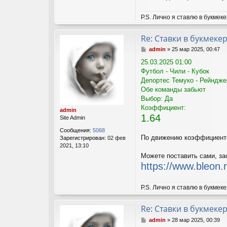
P.S. Лично я ставлю в букмеке
Re: Ставки в букмеке
С
admin
»
25 мар 2025, 00:47
о
25.03.2025 01:00
о
Футбол - Чили - Кубок
б
щ
Депортес Темуко - Рейндже
е
Обе команды забьют
н
Выбор: Да
и
Коэффициент:
е
admin
1.64
Site Admin
Сообщения:
5068
По движению коэффициент
Зарегистрирован:
02 фев
2021, 13:10
Можете поставить сами, за
https://www.bleon.
P.S. Лично я ставлю в букмеке
Re: Ставки в букмеке
С
admin
»
28 мар 2025, 00:39
о