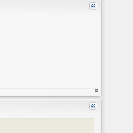
р
н
у
т
ь
с
я
к
н
а
ч
а
л
у
В
е
р
н
у
т
ь
с
я