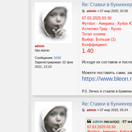
Re: Ставки в букмеке
С
admin
»
07 мар 2025, 02:58
о
07.03.2025 03:30
о
Футбол - Америка - Кубок
б
щ
Атлетико Грау - Куско
е
Тотал хозяев
н
Выбор: Больше (1)
и
Коэффициент:
е
admin
1.40
Site Admin
Сообщения:
5068
Исходя из составов и после
Зарегистрирован:
02 фев
2021, 13:10
Можете поставить сами, за
https://www.bleon.
P.S. Лично я ставлю в букмеке
Re: Ставки в букмеке
С
admin
»
07 мар 2025, 05:24
о
о
admin
писал(а):
↑
07 ма
б
07.03.2025 03:30
щ
Футбол - Америка - Кубок
е