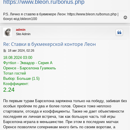
https://www.bleon.ru/bonus.php
P.S. Лично я ставлю в букмекере Леон: https://www.bleon.ru/bonus.php |
бонус-код bkleon100
е
р
admin
н
Site Admin
у
т
Re: Ставки в букмекерской конторе Леон
ь
с
С
18 авг 2024, 02:26
я
о
18.08.2024 03:00
о
к
Футбол - Эквадор - Серия A
б
н
щ
Оренсе - Барселона Гуаякиль
а
е
ч
Тотал гостей
н
а
Выбор: Больше (1.5)
и
л
Коэффициент:
е
у
2.24
По первым турам Барселона заряжена только на победу, забивая без
особых проблем по два и более голов. Оренсе тоже неплохо
стартовали, отсюда и коэффициенты. Также не дает объективности
последняя их личная встреча, так как большую часть той игры
Барселона играла в меньшинстве. При этом в последних матчах
Оренсе позволяли соперникам много бить по своим воротам, а