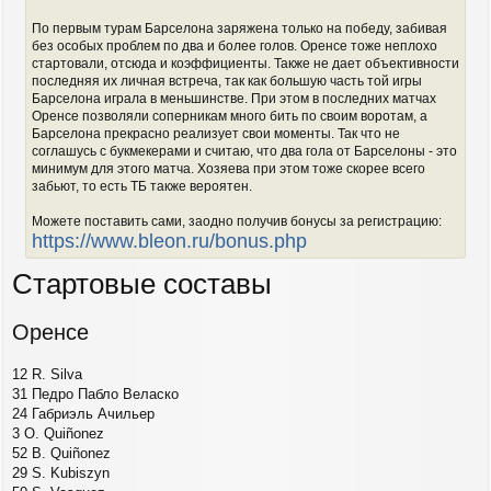
По первым турам Барселона заряжена только на победу, забивая
без особых проблем по два и более голов. Оренсе тоже неплохо
стартовали, отсюда и коэффициенты. Также не дает объективности
последняя их личная встреча, так как большую часть той игры
Барселона играла в меньшинстве. При этом в последних матчах
Оренсе позволяли соперникам много бить по своим воротам, а
Барселона прекрасно реализует свои моменты. Так что не
соглашусь с букмекерами и считаю, что два гола от Барселоны - это
минимум для этого матча. Хозяева при этом тоже скорее всего
забьют, то есть ТБ также вероятен.
Можете поставить сами, заодно получив бонусы за регистрацию:
https://www.bleon.ru/bonus.php
Стартовые составы
Оренсе
12 R. Silva
31 Педро Пабло Веласко
24 Габриэль Ачильер
3 O. Quiñonez
52 B. Quiñonez
29 S. Kubiszyn