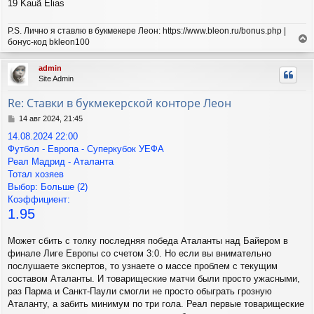
19 Kauã Elias
P.S. Лично я ставлю в букмекере Леон: https://www.bleon.ru/bonus.php |
бонус-код bkleon100
е
р
admin
н
Site Admin
у
т
Re: Ставки в букмекерской конторе Леон
ь
с
С
14 авг 2024, 21:45
я
о
14.08.2024 22:00
о
к
Футбол - Европа - Суперкубок УЕФА
б
н
щ
Реал Мадрид - Аталанта
а
е
ч
Тотал хозяев
н
а
Выбор: Больше (2)
и
л
Коэффициент:
е
у
1.95
Может сбить с толку последняя победа Аталанты над Байером в
финале Лиге Европы со счетом 3:0. Но если вы внимательно
послушаете экспертов, то узнаете о массе проблем с текущим
составом Аталанты. И товарищеские матчи были просто ужасными,
раз Парма и Санкт-Паули смогли не просто обыграть грозную
Аталанту, а забить минимум по три гола. Реал первые товарищеские