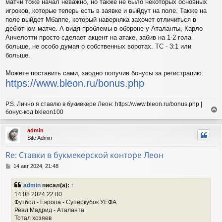
матчи тоже начал неважно, но также не было некоторых основных
игроков, которые теперь есть в заявке и выйдут на поле. Также на
поле выйдет Мбаппе, который наверняка захочет отличиться в
дебютном матче. А видя проблемы в обороне у Аталанты, Карло
Анчелотти просто сделает акцент на атаке, забив на 1-2 гола
больше, не особо думая о собственных воротах. ТС - 3:1 или
больше.
Можете поставить сами, заодно получив бонусы за регистрацию:
https://www.bleon.ru/bonus.php
P.S. Лично я ставлю в букмекере Леон: https://www.bleon.ru/bonus.php |
бонус-код bkleon100
е
р
admin
н
Site Admin
у
т
Re: Ставки в букмекерской конторе Леон
ь
с
С
14 авг 2024, 21:48
я
о
о
к
admin
писал(а):
↑
б
н
14.08.2024 22:00
щ
а
Футбол - Европа - Суперкубок УЕФА
е
ч
Реал Мадрид - Аталанта
н
а
и
Тотал хозяев
л