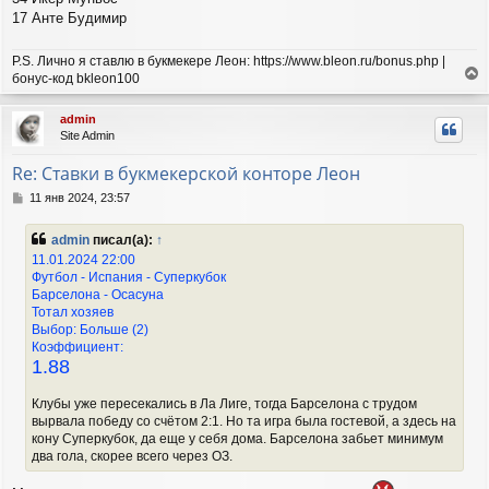
17 Анте Будимир
P.S. Лично я ставлю в букмекере Леон: https://www.bleon.ru/bonus.php |
бонус-код bkleon100
е
р
admin
н
Site Admin
у
т
Re: Ставки в букмекерской конторе Леон
ь
с
С
11 янв 2024, 23:57
я
о
о
к
admin
писал(а):
↑
б
н
11.01.2024 22:00
щ
а
Футбол - Испания - Суперкубок
е
ч
Барселона - Осасуна
н
а
и
Тотал хозяев
л
е
Выбор: Больше (2)
у
Коэффициент:
1.88
Клубы уже пересекались в Ла Лиге, тогда Барселона с трудом
вырвала победу со счётом 2:1. Но та игра была гостевой, а здесь на
кону Суперкубок, да еще у себя дома. Барселона забьет минимум
два гола, скорее всего через ОЗ.