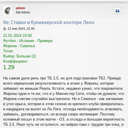
е
р
admin
н
Site Admin
у
т
Re: Ставки в букмекерской конторе Леон
ь
с
С
21 янв 2024, 22:49
я
о
21.01.2024 23:00
о
к
Футбол - Испания - Примера
б
н
щ
Жирона - Севилья
а
е
ч
Тотал
н
а
Выбор: Больше (2)
и
л
Коэффициент:
е
у
1.29
На самом деле речь про ТБ 2,5, но для подстраховки ТБ2. Прежде
всего нереальная результативность в атаке у Жироны, которая
забивает не меньше Реала. Кстати, недавно узнал, что покровители
Жироны одни и те же, что и у Манчестер Сити, чтобы не думали, что
Жирона совсем случайно выстрелила. Но и Севилья - как загнанная
в угол крыса, которая в этом сезоне из крепкого клуба превратилась
в кандидата на вылет из Ла Лиги, отсюда необходимость атаковать,
забивать, договариваться, но всегда сверх мотвиация. Поэтому
основный посыл в этом матче - ОЗ, а отсюда и большая вероятность
ТБ 2,5. Реал чуть не оступился, но набрал-таки с трудом три очка, и