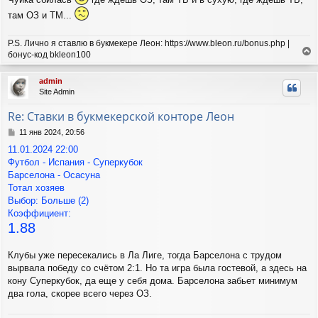
к
б
н
там ОЗ и ТМ...
щ
а
е
ч
н
P.S. Лично я ставлю в букмекере Леон: https://www.bleon.ru/bonus.php |
а
и
бонус-код bkleon100
л
е
е
у
р
admin
н
Site Admin
у
т
Re: Ставки в букмекерской конторе Леон
ь
с
С
11 янв 2024, 20:56
я
о
11.01.2024 22:00
о
к
Футбол - Испания - Суперкубок
б
н
щ
Барселона - Осасуна
а
е
ч
Тотал хозяев
н
а
Выбор: Больше (2)
и
л
Коэффициент:
е
у
1.88
Клубы уже пересекались в Ла Лиге, тогда Барселона с трудом
вырвала победу со счётом 2:1. Но та игра была гостевой, а здесь на
кону Суперкубок, да еще у себя дома. Барселона забьет минимум
два гола, скорее всего через ОЗ.