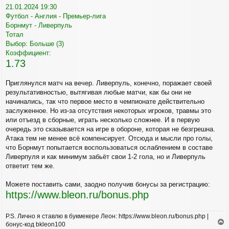
я
о
21.01.2024 19:30
о
к
Футбол - Англия - Премьер-лига
б
н
щ
Борнмут - Ливерпуль
а
е
ч
Тотал
н
а
Выбор: Больше (3)
и
л
Коэффициент:
е
у
1.73
Приглянулся матч на вечер. Ливерпуль, конечно, поражает своей
результативностью, вытягивая любые матчи, как бы они не
начинались, так что первое место в чемпионате действительно
заслуженное. Но из-за отсутствия некоторых игроков, травмы это
или отъезд в сборные, играть несколько сложнее. И в первую
очередь это сказывается на игре в обороне, которая не безгрешна.
Атака тем не менее всё компенсирует. Отсюда и мысли про голы,
что Борнмут попытается воспользоваться ослаблением в составе
Ливерпуля и как минимум забьёт свои 1-2 гола, но и Ливерпуль
ответит тем же.
Можете поставить сами, заодно получив бонусы за регистрацию:
https://www.bleon.ru/bonus.php
P.S. Лично я ставлю в букмекере Леон: https://www.bleon.ru/bonus.php |
бонус-код bkleon100