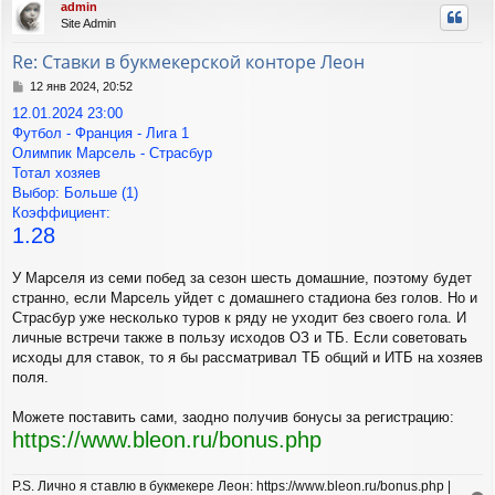
admin
н
Site Admin
у
т
Re: Ставки в букмекерской конторе Леон
ь
с
С
12 янв 2024, 20:52
я
о
12.01.2024 23:00
о
к
Футбол - Франция - Лига 1
б
н
щ
Олимпик Марсель - Страсбур
а
е
ч
Тотал хозяев
н
а
Выбор: Больше (1)
и
л
Коэффициент:
е
у
1.28
У Марселя из семи побед за сезон шесть домашние, поэтому будет
странно, если Марсель уйдет с домашнего стадиона без голов. Но и
Страсбур уже несколько туров к ряду не уходит без своего гола. И
личные встречи также в пользу исходов ОЗ и ТБ. Если советовать
исходы для ставок, то я бы рассматривал ТБ общий и ИТБ на хозяев
поля.
Можете поставить сами, заодно получив бонусы за регистрацию:
https://www.bleon.ru/bonus.php
P.S. Лично я ставлю в букмекере Леон: https://www.bleon.ru/bonus.php |