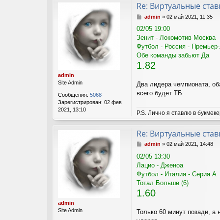
Re: Виртуальные став
С
admin
»
02 май 2021, 11:35
о
02/05 19:00
о
Зенит - Локомотив Москва
б
щ
Футбол - Россия - Премьер-
е
Обе команды забьют Да
н
1.82
и
е
admin
Site Admin
Два лидера чемпионата, об
всего будет ТБ.
Сообщения:
5068
Зарегистрирован:
02 фев
2021, 13:10
P.S. Лично я ставлю в букмеке
Re: Виртуальные став
С
admin
»
02 май 2021, 14:48
о
02/05 13:30
о
Лацио - Дженоа
б
щ
Футбол - Италия - Серия A
е
Тотал Больше (6)
н
1.60
и
е
admin
Site Admin
Только 60 минут позади, а 