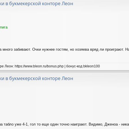
ки в букмекерской конторе Леон
лига
а много забивают. Очки нужнее гостям, но хозяева вряд ли проиграют. 
ре Леон: https://www.bleon.ru/bonus.php | бонус-код bkleon100
ки в букмекерской конторе Леон
на табло уже 4-1, гол то еще один точно наиграют. Видимо, Дженоа - ник