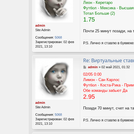
Леон - Керетаро
б
щ
Футбол - Мексика - Высшая
е
Тотал Больше (2)
н
1.75
и
е
admin
Site Admin
Почти 25 минут позади, на 
Сообщения:
5068
Зарегистрирован:
02 фев
P.S. Лично я ставлю в букмеке
2021, 13:10
Re: Виртуальные став
С
admin
»
02 май 2021, 01:32
о
02/05 0:00
о
Лимон - Сан Карлос
б
щ
Футбол - Коста-Рика - При
е
Обе команды забьют Да
н
2.95
и
е
admin
Site Admin
Позади 70 минут, счет на т
Сообщения:
5068
Зарегистрирован:
02 фев
P.S. Лично я ставлю в букмеке
2021, 13:10