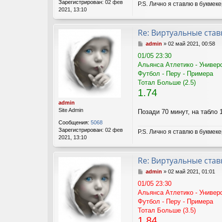
Зарегистрирован:
02 фев
P.S. Лично я ставлю в букмеке
2021, 13:10
Re: Виртуальные став
С
admin
»
02 май 2021, 00:58
о
01/05 23:30
о
Альянса Атлетико - Универ
б
щ
Футбол - Перу - Примера
е
Тотал Больше (2.5)
н
1.74
и
е
admin
Site Admin
Позади 70 минут, на табло 
Сообщения:
5068
Зарегистрирован:
02 фев
P.S. Лично я ставлю в букмеке
2021, 13:10
Re: Виртуальные став
С
admin
»
02 май 2021, 01:01
о
01/05 23:30
о
Альянса Атлетико - Универ
б
щ
Футбол - Перу - Примера
е
Тотал Больше (3.5)
н
1.84