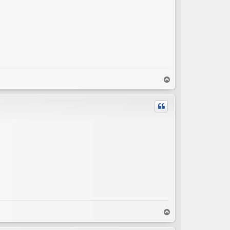
с
я
к
н
а
ч
а
л
у
В
е
р
н
у
т
ь
с
я
к
н
а
ч
а
л
у
В
е
р