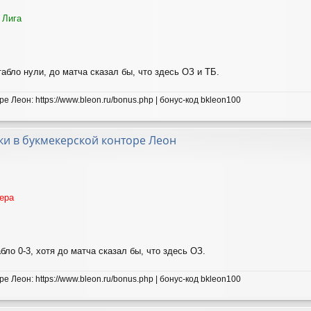
 Лига
табло нули, до матча сказал бы, что здесь ОЗ и ТБ.
ре Леон: https://www.bleon.ru/bonus.php | бонус-код bkleon100
ки в букмекерской конторе Леон
мера
абло 0-3, хотя до матча сказал бы, что здесь ОЗ.
ре Леон: https://www.bleon.ru/bonus.php | бонус-код bkleon100