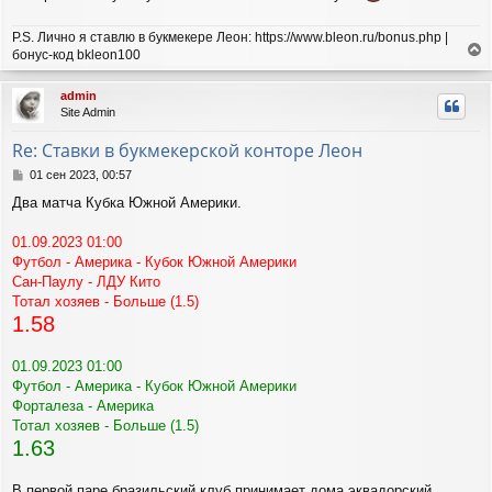
P.S. Лично я ставлю в букмекере Леон: https://www.bleon.ru/bonus.php |
бонус-код bkleon100
е
р
admin
н
Site Admin
у
т
Re: Ставки в букмекерской конторе Леон
ь
с
С
01 сен 2023, 00:57
я
о
Два матча Кубка Южной Америки.
о
к
б
н
щ
01.09.2023 01:00
а
е
ч
Футбол - Америка - Кубок Южной Америки
н
а
Сан-Паулу - ЛДУ Кито
и
л
Тотал хозяев - Больше (1.5)
е
у
1.58
01.09.2023 01:00
Футбол - Америка - Кубок Южной Америки
Форталеза - Америка
Тотал хозяев - Больше (1.5)
1.63
В первой паре бразильский клуб принимает дома эквадорский,