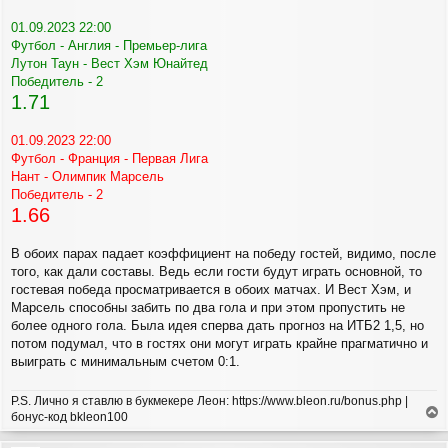
б
н
щ
01.09.2023 22:00
а
е
ч
Футбол - Англия - Премьер-лига
н
а
Лутон Таун - Вест Хэм Юнайтед
и
л
Победитель - 2
е
у
1.71
01.09.2023 22:00
Футбол - Франция - Первая Лига
Нант - Олимпик Марсель
Победитель - 2
1.66
В обоих парах падает коэффициент на победу гостей, видимо, после
того, как дали составы. Ведь если гости будут играть основной, то
гостевая победа просматривается в обоих матчах. И Вест Хэм, и
Марсель способны забить по два гола и при этом пропустить не
более одного гола. Была идея сперва дать прогноз на ИТБ2 1,5, но
потом подумал, что в гостях они могут играть крайне прагматично и
выиграть с минимальным счетом 0:1.
P.S. Лично я ставлю в букмекере Леон: https://www.bleon.ru/bonus.php |
бонус-код bkleon100
е
р