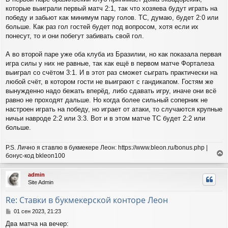
которые выиграли первый матч 2:1, так что хозяева будут играть на
победу и забьют как минимум пару голов. ТС, думаю, будет 2:0 или
больше. Как раз гол гостей будет под вопросом, хотя если их
понесут, то и они побегут забивать свой гол.
А во второй паре уже оба клуба из Бразилии, но как показала первая
игра силы у них не равные, так как ещё в первом матче Форталеза
выиграл со счётом 3:1. И в этот раз сможет сыграть практически на
любой счёт, в котором гости не выиграют с гандикапом. Гостям же
вынужденно надо бежать вперёд, либо сдавать игру, иначе они всё
равно не проходят дальше. Но когда более сильный соперник не
настроен играть на победу, но играет от атаки, то случаются крупные
ничьи навроде 2:2 или 3:3. Вот и в этом матче ТС будет 2:2 или
больше.
P.S. Лично я ставлю в букмекере Леон: https://www.bleon.ru/bonus.php |
бонус-код bkleon100
е
р
admin
н
Site Admin
у
т
Re: Ставки в букмекерской конторе Леон
ь
с
С
01 сен 2023, 21:23
я
о
Два матча на вечер:
о
к