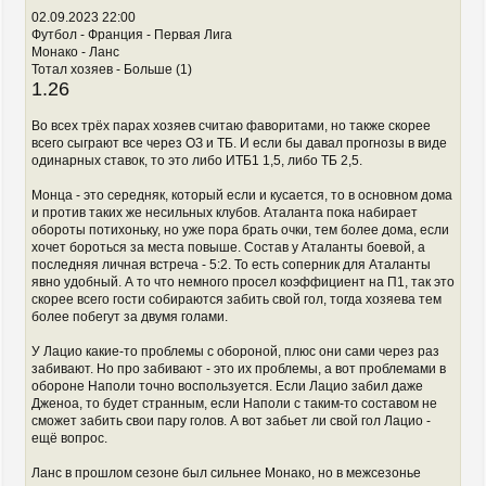
02.09.2023 22:00
Футбол - Франция - Первая Лига
Монако - Ланс
Тотал хозяев - Больше (1)
1.26
Во всех трёх парах хозяев считаю фаворитами, но также скорее
всего сыграют все через ОЗ и ТБ. И если бы давал прогнозы в виде
одинарных ставок, то это либо ИТБ1 1,5, либо ТБ 2,5.
Монца - это середняк, который если и кусается, то в основном дома
и против таких же несильных клубов. Аталанта пока набирает
обороты потихоньку, но уже пора брать очки, тем более дома, если
хочет бороться за места повыше. Состав у Аталанты боевой, а
последняя личная встреча - 5:2. То есть соперник для Аталанты
явно удобный. А то что немного просел коэффициент на П1, так это
скорее всего гости собираются забить свой гол, тогда хозяева тем
более побегут за двумя голами.
У Лацио какие-то проблемы с обороной, плюс они сами через раз
забивают. Но про забивают - это их проблемы, а вот проблемами в
обороне Наполи точно воспользуется. Если Лацио забил даже
Дженоа, то будет странным, если Наполи с таким-то составом не
сможет забить свои пару голов. А вот забьет ли свой гол Лацио -
ещё вопрос.
Ланс в прошлом сезоне был сильнее Монако, но в межсезонье