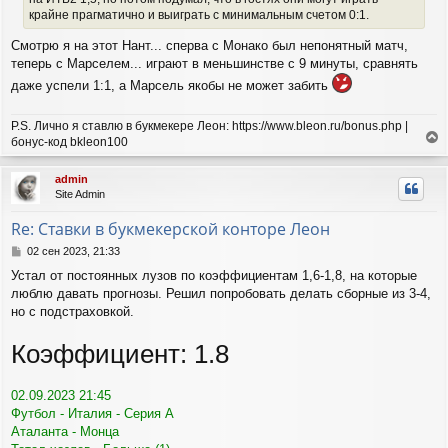
крайне прагматично и выиграть с минимальным счетом 0:1.
Смотрю я на этот Нант... сперва с Монако был непонятный матч,
теперь с Марселем... играют в меньшинстве с 9 минуты, сравнять
даже успели 1:1, а Марсель якобы не может забить
P.S. Лично я ставлю в букмекере Леон: https://www.bleon.ru/bonus.php |
бонус-код bkleon100
е
р
admin
н
Site Admin
у
т
Re: Ставки в букмекерской конторе Леон
ь
с
С
02 сен 2023, 21:33
я
о
Устал от постоянных лузов по коэффициентам 1,6-1,8, на которые
о
к
люблю давать прогнозы. Решил попробовать делать сборные из 3-4,
б
н
щ
но с подстраховкой.
а
е
ч
н
а
Коэффициент: 1.8
и
л
е
у
02.09.2023 21:45
Футбол - Италия - Серия A
Аталанта - Монца