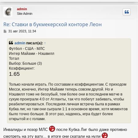
е
р
admin
н
Site Admin
у
т
Re: Ставки в букмекерской конторе Леон
ь
с
С
31 авг 2023, 11:34
я
о
о
к
admin
писал(а):
↑
б
н
Футбол - США - МЛС
щ
а
Интер Майами - Нэшвилл
е
ч
Тотал
н
а
и
Выбор: Больше (3)
л
е
Коэффициент:
у
1.65
Только начали играть. По составам и коэффициентам. С приходом
Месси, конечно, Интер Майами теперь совсем другой. Но и
Нэшвилл тоже не беззубый, тем более они в последнем матче в
сухую проиграли 4:0 от Атланты, так что побегут забивать, чтобы
реабилитироваться. Последняя личная встреча была в рамках
Кубка лиг, но там они сыграли 1:1 в основное время, хотя моментов
было точно больше. В этот раз, надеюсь, игра будет более
открытой и с голами.
Инвалиды и позор МЛС
после Кубка Лиг было даже противно
смотреть на эту вату... в итоге они скатали на нули