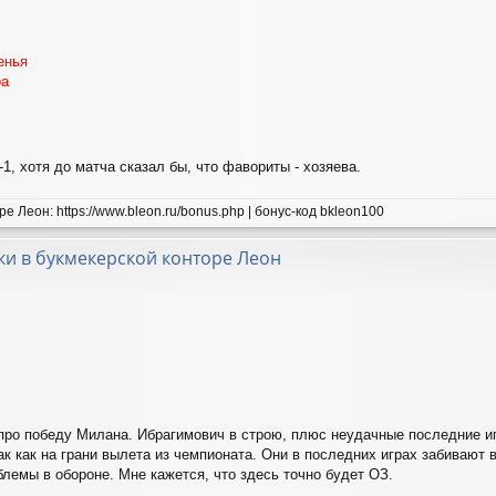
енья
ра
-1, хотя до матча сказал бы, что фавориты - хозяева.
ре Леон: https://www.bleon.ru/bonus.php | бонус-код bkleon100
ки в букмекерской конторе Леон
про победу Милана. Ибрагимович в строю, плюс неудачные последние игры
ак как на грани вылета из чемпионата. Они в последних играх забивают 
блемы в обороне. Мне кажется, что здесь точно будет ОЗ.