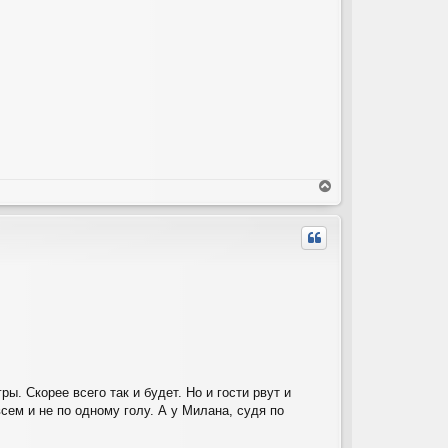
а
ч
а
л
у
В
е
р
н
у
т
ь
с
я
к
н
а
ч
. Скорее всего так и будет. Но и гости рвут и
а
л
всем и не по одному голу. А у Милана, судя по
у