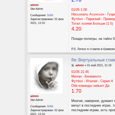
и
е
admin
Site Admin
01/05 1:00
Насьональ Асунсьон - Гуар
Сообщения:
5068
Футбол - Парагвай - Приме
Зарегистрирован:
02 фев
2021, 13:10
Тотал хозяев Больше (1.5)
4.20
Позади полигры, на табло 0
P.S. Лично я ставлю в букмеке
Re: Виртуальные став
С
admin
»
01 май 2021, 21:18
о
01/05 21:45
о
Милан - Беневенто
б
щ
Футбол - Италия - Серия A
е
Обе команды забьют Да
н
1.70
и
е
admin
Site Admin
Многие, наверное, думают 
мечут в последних играх, т
Сообщения:
5068
последним играм, есть про
Зарегистрирован:
02 фев
2021, 13:10