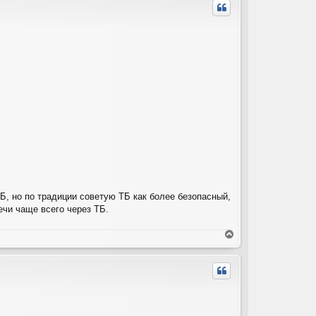
н
у
т
ь
с
я
к
н
а
ч
а
л
у
ТБ, но по традиции советую ТБ как более безопасный,
ечи чаще всего через ТБ.
В
е
р
н
у
т
ь
с