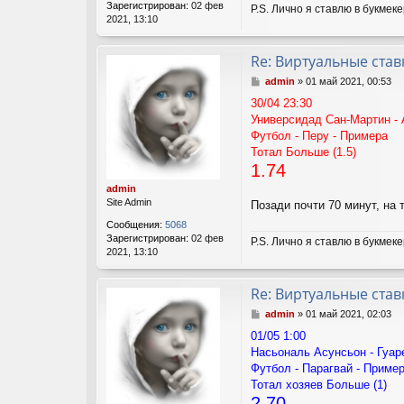
Зарегистрирован:
02 фев
P.S. Лично я ставлю в букмеке
2021, 13:10
Re: Виртуальные став
С
admin
»
01 май 2021, 00:53
о
30/04 23:30
о
Универсидад Сан-Мартин -
б
щ
Футбол - Перу - Примера
е
Тотал Больше (1.5)
н
1.74
и
е
admin
Site Admin
Позади почти 70 минут, на 
Сообщения:
5068
Зарегистрирован:
02 фев
P.S. Лично я ставлю в букмеке
2021, 13:10
Re: Виртуальные став
С
admin
»
01 май 2021, 02:03
о
01/05 1:00
о
Насьональ Асунсьон - Гуар
б
щ
Футбол - Парагвай - Приме
е
Тотал хозяев Больше (1)
н
2.70