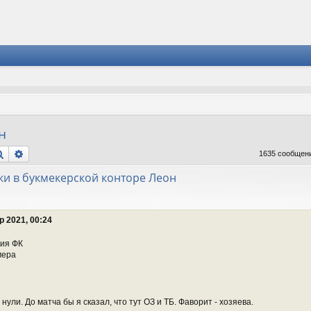
н
Поиск
Расширенный поиск
1635 сообщен
ки в букмекерской конторе Леон
р 2021, 00:24
лия ФК
мера
нули. До матча бы я сказал, что тут ОЗ и ТБ. Фаворит - хозяева.