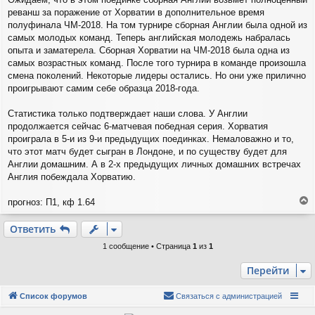
е
реванш за поражение от Хорватии в дополнительное время
полуфинала ЧМ-2018. На том турнире сборная Англии была одной из
самых молодых команд. Теперь английская молодежь набралась
опыта и заматерела. Сборная Хорватии на ЧМ-2018 была одна из
самых возрастных команд. После того турнира в команде произошла
смена поколений. Некоторые лидеры остались. Но они уже прилично
проигрывают самим себе образца 2018-года.
Статистика только подтверждает наши слова. У Англии
продолжается сейчас 6-матчевая победная серия. Хорватия
проиграла в 5-и из 9-и предыдущих поединках. Немаловажно и то,
что этот матч будет сыгран в Лондоне, и по существу будет для
Англии домашним. А в 2-х предыдущих личных домашних встречах
Англия побеждала Хорватию.
прогноз: П1, кф 1.64
е
р
Ответить
н
у
1 сообщение • Страница
1
из
1
т
ь
Перейти
с
я
Список форумов
Связаться с администрацией
к
н