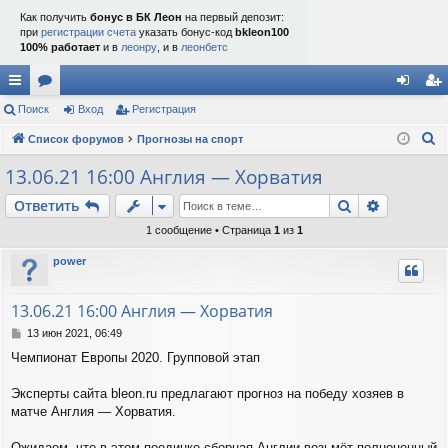
Как получить
бонус в БК Леон
на первый депозит:
при
регистрации счета
указать бонус-код
bkleon100
100% работает
и в
леонру
, и в
леонбетс
с
Поиск
ор
Вход
Регистрация
хо
ег
П
ы
Список форумов
ум
Прогнозы на спорт
д
ис
о
лк
ы
тр
13.06.21 16:00 Англия — Хорватия
и
и
ац
Поиск
Расшире
Ответить
с
к
ия
1 сообщение • Страница
1
из
1
power
13.06.21 16:00 Англия — Хорватия
С
13 июн 2021, 06:49
о
Чемпионат Европы 2020. Групповой этап
о
б
щ
Эксперты сайта bleon.ru предлагают прогноз на победу хозяев в
е
матче Англия — Хорватия.
н
и
Ожидаем, что в этом поединке сборная Англии возьмёт полноценный