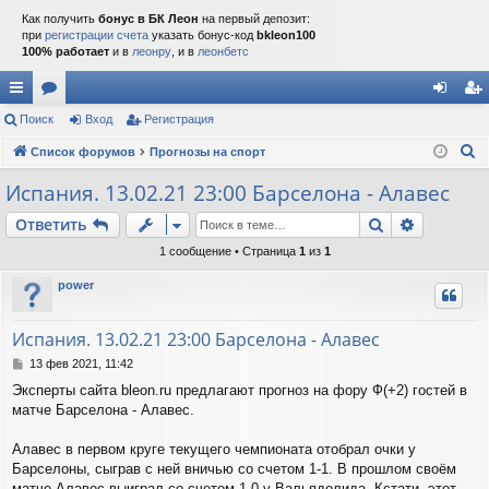
Как получить
бонус в БК Леон
на первый депозит:
при
регистрации счета
указать бонус-код
bkleon100
100% работает
и в
леонру
, и в
леонбетс
с
Поиск
ор
Вход
Регистрация
хо
ег
П
ы
Список форумов
ум
Прогнозы на спорт
д
ис
о
лк
ы
тр
Испания. 13.02.21 23:00 Барселона - Алавес
и
и
ац
Поиск
Расшире
Ответить
с
к
ия
1 сообщение • Страница
1
из
1
power
Испания. 13.02.21 23:00 Барселона - Алавес
С
13 фев 2021, 11:42
о
Эксперты сайта bleon.ru предлагают прогноз на фору Ф(+2) гостей в
о
матче Барселона - Алавес.
б
щ
е
Алавес в первом круге текущего чемпионата отобрал очки у
н
Барселоны, сыграв с ней вничью со счетом 1-1. В прошлом своём
и
матче Алавес выиграл со счетом 1-0 у Вальядолида. Кстати, этот