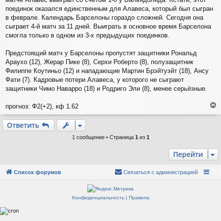
е
поединок оказался единственным для Алавеса, который был сыгран
в феврале. Календарь Барселоны гораздо сложней. Сегодня она
сыграет 4-й матч за 11 дней. Выиграть в основное время Барселона
смогла только в одном из 3-х предыдущих поединков.
Предстоящий матч у Барселоны пропустят защитники Рональд
Араухо (12), Жерар Пике (8), Серхи Роберто (8), полузащитник
Филиппе Коутиньо (12) и нападающие Мартин Брэйтуэйт (18), Ансу
Фати (7). Кадровые потери Алавеса, у которого не сыграют
защитники Чимо Наварро (18) и Родриго Эли (8), менее серьёзные.
прогноз: Ф2(+2), кф 1.62
е
р
Ответить
н
у
1 сообщение • Страница
1
из
1
т
ь
Перейти
с
я
Список форумов
Связаться с администрацией
к
н
а
Конфиденциальность
|
Правила
ч
а
л