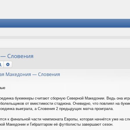
я — Словения
Поиск
Расширенный поиск
рная Македония — Словения
ные
единка букмекеры считают сборную Северной Македонии. Ведь она игра
болельщиков от вместимости стадиона. Очевидно, что повлиял на букмек
оединка выиграла, а Словения 2 предыдущих матча проиграла.
тся к финальной части чемпионата Европы, которая начнётся уже на с
ной Македонии и Гибралтаром её футболисты завершают сезон.