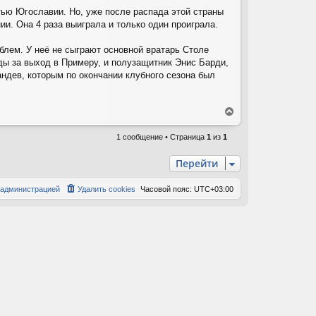
тью Югославии. Но, уже после распада этой страны
и. Она 4 раза выиграла и только один проиграла.
блем. У неё не сыграют основной вратарь Столе
ды за выход в Примеру, и полузащитник Энис Барди,
ндев, которым по окончании клубного сезона был
В
е
р
1 сообщение • Страница
1
из
1
н
у
Перейти
т
ь
 администрацией
Удалить cookies
Часовой пояс:
UTC+03:00
с
я
к
н
а
ч
а
л
у