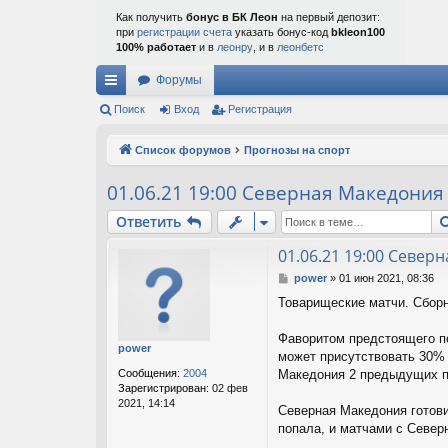
Как получить
бонус в БК Леон
на первый депозит:
при
регистрации счета
указать бонус-код
bkleon100
100% работает
и в
леонру
, и в
леонбетс
Форумы
с
Поиск
Вход
Регистрация
ы
Список форумов
Прогнозы на спорт
лк
01.06.21 19:00 Северная Македони
и
Ответить
01.06.21 19:00 Севе
С
power
»
01 июн 2021, 08:36
о
Товарищеские матчи. Сбор
о
б
щ
Фаворитом предстоящего по
power
е
может присутствовать 30% 
н
Сообщения:
2004
Македония 2 предыдущих п
и
Зарегистрирован:
02 фев
е
2021, 14:14
Северная Македония готови
попала, и матчами с Север