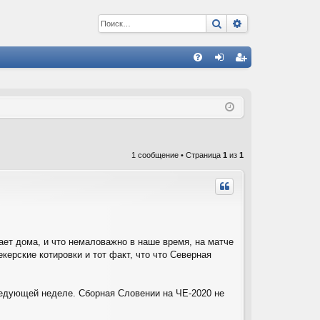
Поиск
Расширенный 
С
FA
хо
ег
Q
д
ис
тр
ац
1 сообщение • Страница
1
из
1
ия
ет дома, и что немаловажно в наше время, на матче
ерские котировки и тот факт, что что Северная
ледующей неделе. Сборная Словении на ЧЕ-2020 не