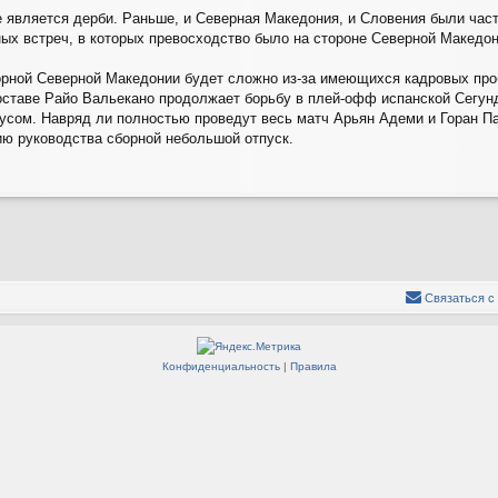
е является дерби. Раньше, и Северная Македония, и Словения были час
ных встреч, в которых превосходство было на стороне Северной Македони
борной Северной Македонии будет сложно из-за имеющихся кадровых про
оставе Райо Вальекано продолжает борьбу в плей-офф испанской Сегун
усом. Навряд ли полностью проведут весь матч Арьян Адеми и Горан Па
ю руководства сборной небольшой отпуск.
Связаться с
Конфиденциальность
|
Правила