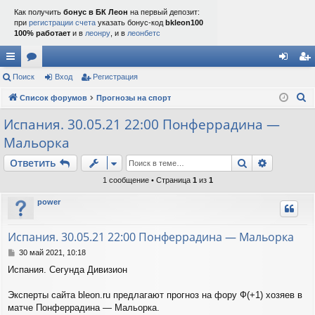
Как получить
бонус в БК Леон
на первый депозит:
при
регистрации счета
указать бонус-код
bkleon100
100% работает
и в
леонру
, и в
леонбетс
с
Поиск
ор
Вход
Регистрация
хо
ег
П
ы
Список форумов
ум
Прогнозы на спорт
д
ис
о
лк
ы
тр
Испания. 30.05.21 22:00 Понферрадина —
и
Мальорка
и
ац
с
к
Поиск
Расшире
Ответить
ия
1 сообщение • Страница
1
из
1
power
Испания. 30.05.21 22:00 Понферрадина — Мальорка
С
30 май 2021, 10:18
о
Испания. Сегунда Дивизион
о
б
щ
Эксперты сайта bleon.ru предлагают прогноз на фору Ф(+1) хозяев в
е
матче Понферрадина — Мальорка.
н