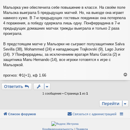
и
Мальорка уже обеспечила себе повышение в классе. На своём поле
е
Мальока выиграла 5 предыдущих матчей. Но, на выезде она играет
намного хуже. В 7-и предыдущих гостевых поединках она потерпела
4 поражения, а победу одержала лишь одну. Понферрадина в 7-и
предыдущих домашних матчах трижды выиграла и только 2 раза
проиграла.
В предстоящем матче у Мальорки не сыграют полузащитники Salva
Sevilla (38), Mohammed (24) и нападающие Trajkovski (9), Lago Junior
(24). У Понферрадины, за исключением вратаря Manu García (2) и
защитника Manu Hernando (14), все игроки готовятся к игре с
Мальоркой.
прогноз: Ф1(+1), кф 1.66
е
р
Ответить
н
у
1 сообщение • Страница
1
из
1
т
ь
Перейти
с
я
Список форумов
Связаться с администрацией
к
н
а
Конфиденциальность
|
Правила