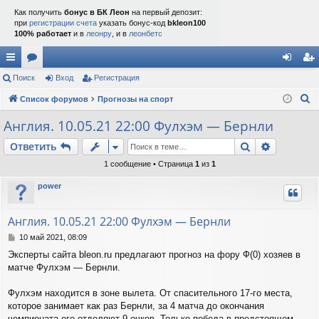
Как получить
бонус в БК Леон
на первый депозит:
при
регистрации счета
указать бонус-код
bkleon100
100% работает
и в
леонру
, и в
леонбетс
с
Поиск
ор
Вход
Регистрация
хо
ег
П
ы
Список форумов
ум
Прогнозы на спорт
д
ис
о
лк
ы
тр
Англия. 10.05.21 22:00 Фулхэм — Бернли
и
и
ац
Поиск
Расшире
Ответить
с
к
ия
1 сообщение • Страница
1
из
1
power
Англия. 10.05.21 22:00 Фулхэм — Бернли
С
10 май 2021, 08:09
о
Эксперты сайта bleon.ru предлагают прогноз на фору Ф(0) хозяев в
о
матче Фулхэм — Бернли.
б
щ
е
Фулхэм находится в зоне вылета. От спасительного 17-го места,
н
которое занимает как раз Бернли, за 4 матча до окончания
и
чемпионата его отделяют 9 очков. Только победа в предстоящем