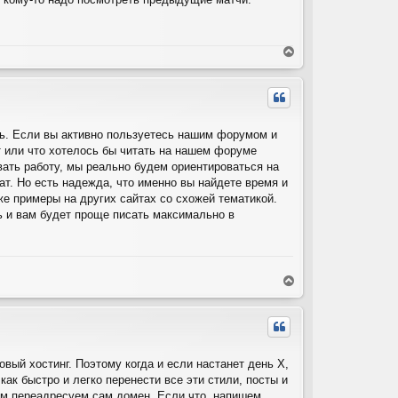
у
В
е
р
н
у
т
ть. Если вы активно пользуетесь нашим форумом и
ь
т или что хотелось бы читать на нашем форуме
с
я
ать работу, мы реально будем ориентироваться на
к
ат. Но есть надежда, что именно вы найдете время и
н
же примеры на других сайтах со схожей тематикой.
а
 и вам будет проще писать максимально в
ч
а
л
у
В
е
р
н
у
т
вый хостинг. Поэтому когда и если настанет день Х,
ь
как быстро и легко перенести все эти стили, посты и
с
я
ом переадресуем сам домен. Если что, напишем