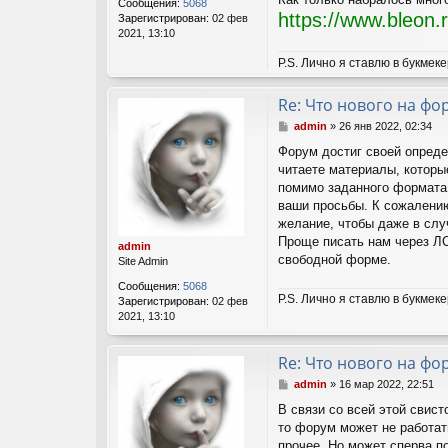
Сообщения:
5068
https://www.bleon.
Зарегистрирован:
02 фев
2021, 13:10
P.S. Лично я ставлю в букмеке
Re: Что нового на фо
С
admin
»
26 янв 2022, 02:34
о
Форум достиг своей опреде
о
читаете материалы, которы
б
щ
помимо заданного формата.
е
ваши просьбы. К сожалению
н
желание, чтобы даже в случ
и
Проще писать нам через ЛС
е
admin
свободной форме.
Site Admin
Сообщения:
5068
P.S. Лично я ставлю в букмеке
Зарегистрирован:
02 фев
2021, 13:10
Re: Что нового на фо
С
admin
»
16 мар 2022, 22:51
о
В связи со всей этой свист
о
то форум может не работать
б
щ
прочее. Но может сперва п