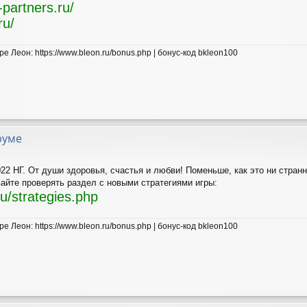
-partners.ru/
ru/
ре Леон: https://www.bleon.ru/bonus.php | бонус-код bkleon100
руме
2 НГ. От души здоровья, счастья и любви! Поменьше, как это ни странно,
вайте проверять раздел с новыми стратегиями игры:
u/strategies.php
ре Леон: https://www.bleon.ru/bonus.php | бонус-код bkleon100