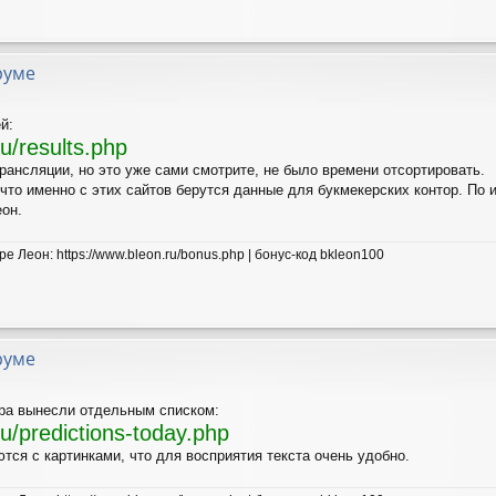
руме
й:
u/results.php
рансляции, но это уже сами смотрите, не было времени отсортировать.
 что именно с этих сайтов берутся данные для букмекерских контор. По
он.
ре Леон: https://www.bleon.ru/bonus.php | бонус-код bkleon100
руме
тра вынесли отдельным списком:
ru/predictions-today.php
тся с картинками, что для восприятия текста очень удобно.