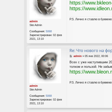
https://www.bkleon
б
щ
https://www.idleon.
е
н
и
P.S. Лично я ставлю в букмеке
е
admin
Site Admin
Сообщения:
5068
Зарегистрирован:
02 фев
2021, 13:10
Re: Что нового на фо
С
admin
»
05 янв 2022, 00:06
о
Всех с уже наступившим 202
о
толком и пользой. Не забы
б
https://www.bleon.r
щ
е
н
и
P.S. Лично я ставлю в букмеке
е
admin
Site Admin
Сообщения:
5068
Зарегистрирован:
02 фев
2021, 13:10