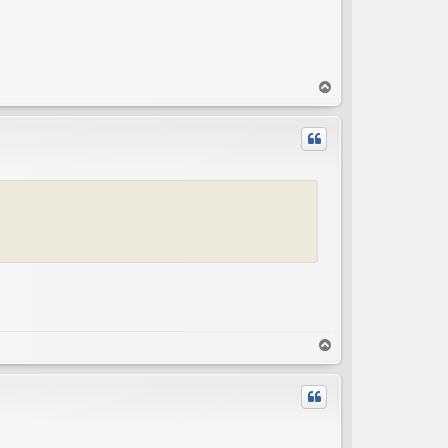
а
ч
а
л
у
В
е
р
н
у
т
ь
с
я
к
н
а
ч
а
л
у
В
е
р
н
у
т
ь