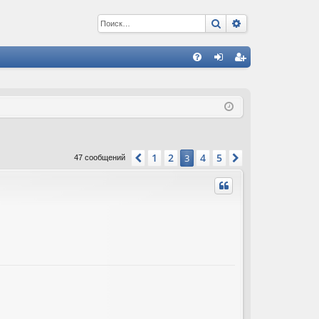
Поиск
Расширенный 
С
FA
хо
ег
Q
д
ис
тр
ац
1
2
4
5
Пред.
3
След.
47 сообщений
ия