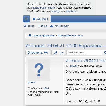
Как получить
бонус в БК Леон
на первый депозит:
при
регистрации счета
указать бонус-код
bkleon100
100% работает
и в
леонру
, и в
леонбетс
Форумы
с
Поиск
Вход
Регистрация
ы
Список форумов
Прогнозы на спорт
лк
Испания. 29.04.21 20:00 Барселона
и
Ответить
Испания. 29.04.21 20
С
power
»
29 апр 2021, 10:13
о
Эксперты сайта bleon.ru пр
о
б
щ
Барселона 3 из 4-х предыд
power
е
чемпионата, которая проиг
н
Сообщения:
2004
(31), защитники Домингуш Д
и
Зарегистрирован:
02 фев
(16).
е
2021, 14:14
прогноз: Ф1(-2), кф 1.60