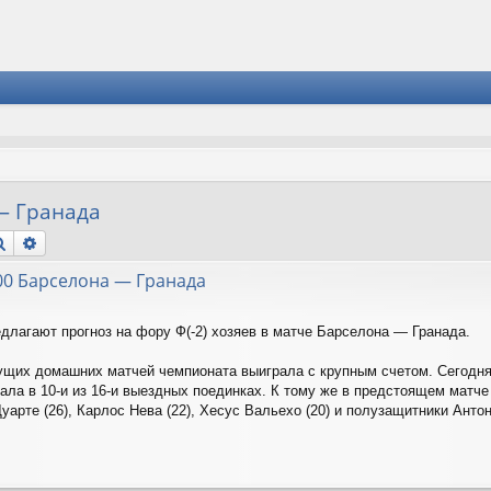
 — Гранада
Поиск
Расширенный поиск
:00 Барселона — Гранада
едлагают прогноз на фору Ф(-2) хозяев в матче Барселона — Гранада.
ущих домашних матчей чемпионата выиграла с крупным счетом. Сегодня
рала в 10-и из 16-и выездных поединках. К тому же в предстоящем матч
уарте (26), Карлос Нева (22), Хесус Вальехо (20) и полузащитники Анто