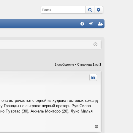
Поиск
Расширенный 
С
FA
хо
ег
Q
д
ис
тр
ац
1 сообщение • Страница
1
из
1
ия
 она встречается с одной из худших гостевых команд
е у Гранады не сыграют первый вратарь Руи Силва
нио Пуэртас (30), Анхель Монторо (20), Луис Милья
В
е