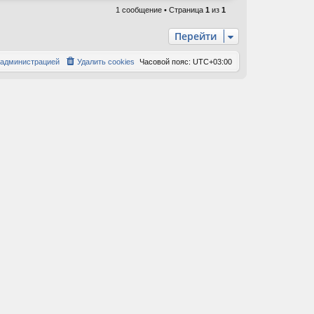
р
1 сообщение • Страница
1
из
1
н
у
Перейти
т
ь
 администрацией
Удалить cookies
Часовой пояс:
UTC+03:00
с
я
к
н
а
ч
а
л
у