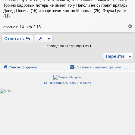
е
Торино кадровых потерь не имеет, то у Наполи не сыграют вратарь
Давид Оспина (16) и защитники Костас Манолас (25), Фаузи Гулям
(11).
прогноз: 1Х, кф 2.15
е
р
Ответить
н
у
1 сообщение • Страница
1
из
1
т
ь
Перейти
с
я
Список форумов
Связаться с администрацией
к
н
а
Конфиденциальность
|
Правила
ч
а
л
у