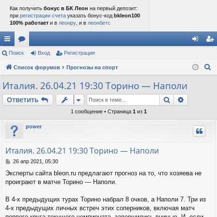
Как получить
бонус в БК Леон
на первый депозит:
при
регистрации счета
указать бонус-код
bkleon100
100% работает
и в
леонру
, и в
леонбетс
с
Поиск
ор
Вход
Регистрация
хо
ег
П
ы
Список форумов
ум
Прогнозы на спорт
д
ис
о
лк
ы
тр
Италия. 26.04.21 19:30 Торино — Наполи
и
и
ац
Поиск
Расшире
Ответить
с
к
ия
1 сообщение • Страница
1
из
1
power
Италия. 26.04.21 19:30 Торино — Наполи
С
26 апр 2021, 05:30
о
Эксперты сайта bleon.ru предлагают прогноз на то, что хозяева не
о
проиграют в матче Торино — Наполи.
б
щ
е
В 4-х предыдущих турах Торино набрал 8 очков, а Наполи 7. Три из
н
4-х предыдущих личных встреч этих соперников, включая матч
и
первого круга текущего чемпионата, завершились вничью. И, если