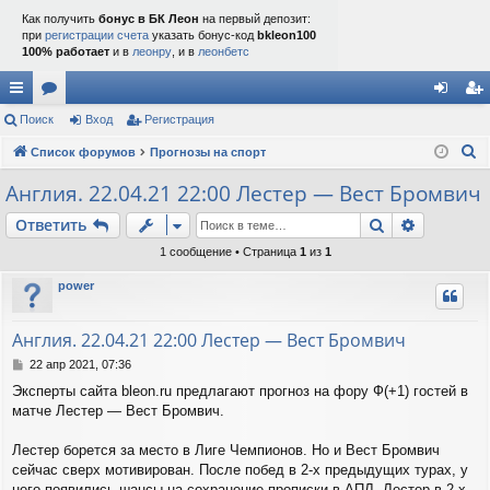
Как получить
бонус в БК Леон
на первый депозит:
при
регистрации счета
указать бонус-код
bkleon100
100% работает
и в
леонру
, и в
леонбетс
с
Поиск
ор
Вход
Регистрация
хо
ег
П
ы
Список форумов
ум
Прогнозы на спорт
д
ис
о
лк
ы
тр
Англия. 22.04.21 22:00 Лестер — Вест Бромвич
и
и
ац
Поиск
Расшире
Ответить
с
к
ия
1 сообщение • Страница
1
из
1
power
Англия. 22.04.21 22:00 Лестер — Вест Бромвич
С
22 апр 2021, 07:36
о
Эксперты сайта bleon.ru предлагают прогноз на фору Ф(+1) гостей в
о
матче Лестер — Вест Бромвич.
б
щ
е
Лестер борется за место в Лиге Чемпионов. Но и Вест Бромвич
н
сейчас сверх мотивирован. После побед в 2-х предыдущих турах, у
и
него появились шансы на сохранение прописки в АПЛ. Лестер в 2-х