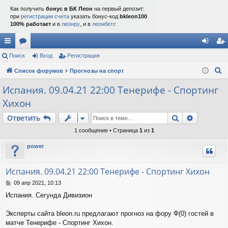
Как получить
бонус в БК Леон
на первый депозит:
при
регистрации счета
указать бонус-код
bkleon100
100% работает
и в
леонру
, и в
леонбетс
с
Поиск
ор
Вход
Регистрация
хо
ег
П
ы
Список форумов
ум
Прогнозы на спорт
д
ис
о
лк
ы
тр
Испания. 09.04.21 22:00 Тенерифе - Спортинг
и
Хихон
и
ац
с
к
Поиск
Расшире
Ответить
ия
1 сообщение • Страница
1
из
1
power
Испания. 09.04.21 22:00 Тенерифе - Спортинг Хихон
С
09 апр 2021, 10:13
о
Испания. Сегунда Дивизион
о
б
щ
Эксперты сайта bleon.ru предлагают прогноз на фору Ф(0) гостей в
е
матче Тенерифе - Спортинг Хихон.
н