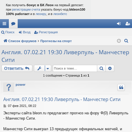
Как получить
бонус в БК Леон
на первый депозит:
при
регистрации счета
указать бонус-код
bkleon100
100% работает
и в
леонру
, и в
леонбетс
с
Поиск
ор
Вход
Регистрация
хо
ег
П
ы
Список форумов
ум
Прогнозы на спорт
д
ис
о
лк
ы
тр
Англия. 07.02.21 19:30 Ливерпуль - Манчестер
и
Сити
и
ац
с
к
Поиск
Расшире
Ответить
ия
1 сообщение • Страница
1
из
1
power
Англия. 07.02.21 19:30 Ливерпуль - Манчестер Сити
С
07 фев 2021, 08:22
о
Эксперты сайта bleon.ru предлагают прогноз на фору Ф(0) Ливерпуль
о
- Манчестер Сити.
б
щ
е
Манчестер Сити выиграл 13 предыдущих официальных матчей, и
н