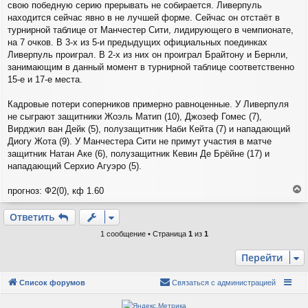
свою победную серию прерывать не собирается. Ливерпуль
и
находится сейчас явно в не лучшей форме. Сейчас он отстаёт в
е
турнирной таблице от Манчестер Сити, лидирующего в чемпионате,
на 7 очков. В 3-х из 5-и предыдущих официальных поединках
Ливерпуль проиграл. В 2-х из них он проиграл Брайтону и Бернли,
занимающим в данный момент в турнирной таблице соответственно
15-е и 17-е места.
Кадровые потери соперников примерно равноценные. У Ливерпуля
не сыграют защитники Жоэль Матип (10), Джозеф Гомес (7),
Вирджил ван Дейк (5), полузащитник Наби Кейта (7) и нападающий
Диогу Жота (9). У Манчестера Сити не примут участия в матче
защитник Натан Аке (6), полузащитник Кевин Де Брёйне (17) и
нападающий Серхио Агуэро (5).
прогноз: Ф2(0), кф 1.60
е
р
Ответить
н
у
1 сообщение • Страница
1
из
1
т
ь
Перейти
с
я
Список форумов
Связаться с администрацией
к
н