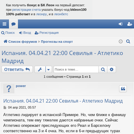
Как получить
бонус в БК Леон
на первый депозит:
при
регистрации счета
указать бонус-код
bkleon100
100% работает
и в
леонру
, и в
леонбетс
с
Поиск
ор
Вход
Регистрация
хо
ег
П
ы
Список форумов
ум
Прогнозы на спорт
д
ис
о
лк
ы
тр
Испания. 04.04.21 22:00 Севилья - Атлетико
и
Мадрид
и
ац
с
к
Поиск
Расшире
Ответить
ия
1 сообщение • Страница
1
из
1
power
Испания. 04.04.21 22:00 Севилья - Атлетико Мадрид
С
04 апр 2021, 05:57
о
Атлетико лидирует в испанской Примере. Но, чем ближе к финишу
о
чемпионата, тем ему тяжелее даются набранные очки. Сейчас
б
щ
Атлетико опережает преследующих его Реал и Барселону
е
соответственно на 3 и 4 очка. Но, если в 6-и предыдущих турах
н