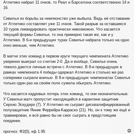
Атлетико набрал 11 очков, то Реал и Барселона соответственно 14 и
и
16.
е
Севилья из борьбы за чемпионство уже выбыла. Ведь её отставание
от Атлетико составляет уже 11 очков. Такой разрыв за оставшиеся
10 туров ликвидировать практически невозможно. Что касается
текущей формы Севильи, то она примерно такая же, как и у
Атлетико. В 6-и предыдущих турах Севилья набрала только на одно
очко меньше, чем Атлетико.
В матче этих команд в первом круге текущего чемпионата Атлетико
уверенно выиграл со счетом 2-0. Да и вообще, Севилье очень
тяжело даются личные встречи с Атлетико. В 8-и предыдущих в
рамках чемпионата 4 победы одержал Атлетико и столько же раз
соперники сыграли вничью. В 8-и предыдущих чемпионатах Севилья
только один раз на своём поле сумела обыграть Атлетико.
Что касается кадровых потерь этих команд, то они незначительные.
У Севильи матч пропустит находящийся в карантине защитник
Серхио Эскудеро (7). У Атлетико не сыграет дисквалифицированный
полузащитник Янник Феррейра-Карраско (21). Но, он к тому же ещё и
травмирован, и всё равно бы не смог сыграть в предстоящем
поединке.
прогноз: Ф2(0), кф 1.95