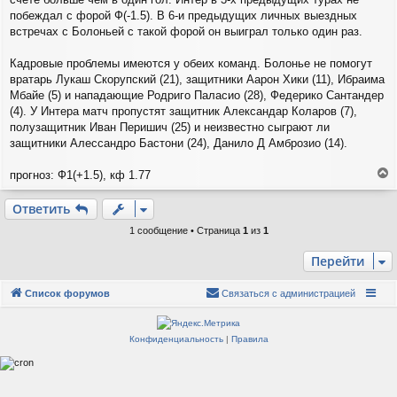
е
побеждал с форой Ф(-1.5). В 6-и предыдущих личных выездных
встречах с Болоньей с такой форой он выиграл только один раз.
Кадровые проблемы имеются у обеих команд. Болонье не помогут
вратарь Лукаш Скорупский (21), защитники Аарон Хики (11), Ибраима
Мбайе (5) и нападающие Родриго Паласио (28), Федерико Сантандер
(4). У Интера матч пропустят защитник Александар Коларов (7),
полузащитник Иван Перишич (25) и неизвестно сыграют ли
защитники Алессандро Бастони (24), Данило Д Амброзио (14).
прогноз: Ф1(+1.5), кф 1.77
е
р
Ответить
н
у
1 сообщение • Страница
1
из
1
т
ь
Перейти
с
я
Список форумов
Связаться с администрацией
к
н
а
Конфиденциальность
|
Правила
ч
а
л
у