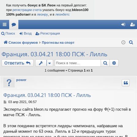
Как получить
бонус в БК Леон
на первый депозит:
при
регистрации счета
указать бонус-код
bkleon100
100% работает
и в
леонру
, и в
леонбетс
с
Поиск
ор
Вход
Регистрация
хо
ег
П
ы
Список форумов
ум
Прогнозы на спорт
д
ис
о
лк
ы
тр
Франция. 03.04.21 18:00 ПСЖ - Лилль
и
и
ац
Поиск
Расшире
Ответить
с
к
ия
1 сообщение • Страница
1
из
1
power
Франция. 03.04.21 18:00 ПСЖ - Лилль
С
03 апр 2021, 06:57
о
Эксперты сайта bleon.ru предлагают прогноз на фору Ф(+1) гостей в
о
матче ПСЖ - Лилль.
б
щ
е
В этом поединке встретятся лидеры чемпионата, набравшие на
н
данный момент по 63 очка. Лилль в 12-и предыдущих турах
и
проиграл только один раз, и было это поражение минимальным. В