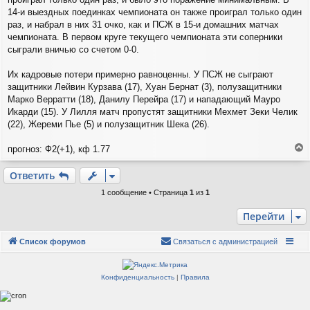
е
14-и выездных поединках чемпионата он также проиграл только один
раз, и набрал в них 31 очко, как и ПСЖ в 15-и домашних матчах
чемпионата. В первом круге текущего чемпионата эти соперники
сыграли вничью со счетом 0-0.
Их кадровые потери примерно равноценны. У ПСЖ не сыграют
защитники Лейвин Курзава (17), Хуан Бернат (3), полузащитники
Марко Верратти (18), Данилу Перейра (17) и нападающий Мауро
Икарди (15). У Лилля матч пропустят защитники Мехмет Зеки Челик
(22), Жереми Пье (5) и полузащитник Шека (26).
прогноз: Ф2(+1), кф 1.77
е
р
Ответить
н
у
1 сообщение • Страница
1
из
1
т
ь
Перейти
с
я
Список форумов
Связаться с администрацией
к
н
а
Конфиденциальность
|
Правила
ч
а
л