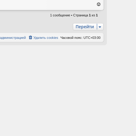
В
е
р
1 сообщение • Страница
1
из
1
н
у
Перейти
т
ь
 администрацией
Удалить cookies
Часовой пояс:
UTC+03:00
с
я
к
н
а
ч
а
л
у