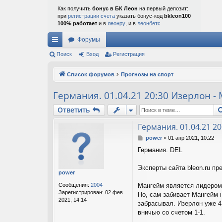
Как получить
бонус в БК Леон
на первый депозит:
при
регистрации счета
указать бонус-код
bkleon100
100% работает
и в
леонру
, и в
леонбетс
Форумы
с
Поиск
Вход
Регистрация
ы
Список форумов
Прогнозы на спорт
лк
Германия. 01.04.21 20:30 Изерлон -
и
Ответить
Германия. 01.04.21 2
С
power
»
01 апр 2021, 10:22
о
Германия. DEL
о
б
щ
Эксперты сайта bleon.ru пр
power
е
н
Сообщения:
2004
Мангейм является лидером 
и
Зарегистрирован:
02 фев
Но, сам забивает Мангейм 
е
2021, 14:14
забрасывал. Изерлон уже 4
вничью со счетом 1-1.