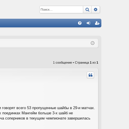
Поиск
Расширенный 
С
FA
хо
ег
Q
д
ис
тр
ац
1 сообщение • Страница
1
из
1
ия
 говорят всего 53 пропущенные шайбы в 29-и матчах.
их поединках Мангейм больше 3-х шайб не
реча соперников в текущем чемпионате завершилась