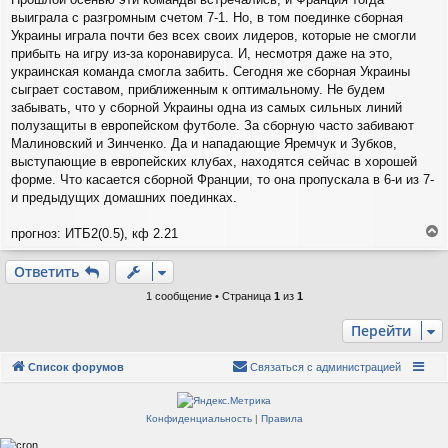
е
выиграла с разгромным счетом 7-1. Но, в том поединке сборная
Украины играла почти без всех своих лидеров, которые не смогли
прибыть на игру из-за коронавируса. И, несмотря даже на это,
украинская команда смогла забить. Сегодня же сборная Украины
сыграет составом, приближенным к оптимальному. Не будем
забывать, что у сборной Украины одна из самых сильных линий
полузащиты в европейском футболе. За сборную часто забивают
Малиновский и Зинченко. Да и нападающие Яремчук и Зубков,
выступающие в европейских клубах, находятся сейчас в хорошей
форме. Что касается сборной Франции, то она пропускала в 6-и из 7-
и предыдущих домашних поединках.
прогноз: ИТБ2(0.5), кф 2.21
е
р
Ответить
н
у
1 сообщение • Страница
1
из
1
т
ь
Перейти
с
я
Список форумов
Связаться с администрацией
к
н
а
Конфиденциальность
|
Правила
ч
а