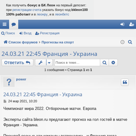
Как получить
бонус в БК Леон
на первый депозит:
при
регистрации счета
указать бонус-код
bkleon100
100% работает
и в
леонру
, и в
леонбетс
с
Поиск
ор
Вход
Регистрация
хо
ег
П
ы
Список форумов
ум
Прогнозы на спорт
д
ис
о
лк
ы
тр
24.03.21 22:45 Франция - Украина
и
и
ац
Поиск
Расшире
Ответить
с
к
ия
1 сообщение • Страница
1
из
1
power
24.03.21 22:45 Франция - Украина
С
24 мар 2021, 10:20
о
Чемпионат мира 2022. Отборочные матчи. Европа
о
б
щ
Эксперты сайта bleon.ru предлагают прогноз на гол гостей в матче
е
Франция - Украина.
н
и
Прошлой осенью эти команды встречались, и Франция тогда