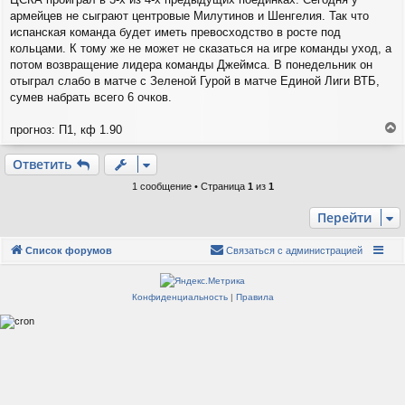
е
армейцев не сыграют центровые Милутинов и Шенгелия. Так что
испанская команда будет иметь превосходство в росте под
кольцами. К тому же не может не сказаться на игре команды уход, а
потом возвращение лидера команды Джеймса. В понедельник он
отыграл слабо в матче с Зеленой Гурой в матче Единой Лиги ВТБ,
сумев набрать всего 6 очков.
прогноз: П1, кф 1.90
е
р
Ответить
н
у
1 сообщение • Страница
1
из
1
т
ь
Перейти
с
я
Список форумов
Связаться с администрацией
к
н
а
Конфиденциальность
|
Правила
ч
а
л
у