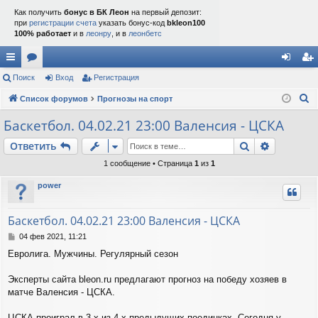
Как получить
бонус в БК Леон
на первый депозит:
при
регистрации счета
указать бонус-код
bkleon100
100% работает
и в
леонру
, и в
леонбетс
с
Поиск
ор
Вход
Регистрация
хо
ег
П
ы
Список форумов
ум
Прогнозы на спорт
д
ис
о
лк
ы
тр
Баскетбол. 04.02.21 23:00 Валенсия - ЦСКА
и
и
ац
Поиск
Расшире
Ответить
с
к
ия
1 сообщение • Страница
1
из
1
power
Баскетбол. 04.02.21 23:00 Валенсия - ЦСКА
С
04 фев 2021, 11:21
о
Евролига. Мужчины. Регулярный сезон
о
б
щ
Эксперты сайта bleon.ru предлагают прогноз на победу хозяев в
е
матче Валенсия - ЦСКА.
н
и
ЦСКА проиграл в 3-х из 4-х предыдущих поединках. Сегодня у