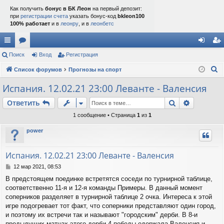
Как получить
бонус в БК Леон
на первый депозит:
при
регистрации счета
указать бонус-код
bkleon100
100% работает
и в
леонру
, и в
леонбетс
с
Поиск
ор
Вход
Регистрация
хо
ег
П
ы
Список форумов
ум
Прогнозы на спорт
д
ис
о
лк
ы
тр
Испания. 12.02.21 23:00 Леванте - Валенсия
и
и
ац
Поиск
Расшире
Ответить
с
к
ия
1 сообщение • Страница
1
из
1
power
Испания. 12.02.21 23:00 Леванте - Валенсия
С
12 мар 2021, 08:53
о
В предстоящем поединке встретятся соседи по турнирной таблице,
о
соответственно 11-я и 12-я команды Примеры. В данный момент
б
щ
соперников разделяет в турнирной таблице 2 очка. Интереса к этой
е
игре подогревает тот факт, что соперники представляют один город,
н
и поэтому их встречи так и называют "городским" дерби. В 8-и
и
предыдущих матчах этого дерби 4 победы одержала Валенсия и