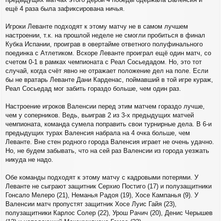
е
ещё 4 раза была зафиксирована ничья.
Игроки Леванте подходят к этому матчу не в самом лучшем
настроении, т.к. на прошлой неделе не смогли пробиться в финал
Кубка Испании, проиграв в овертайме ответного полуфинального
поединка с Атлетиком. Вскоре Леванте проиграл ещё один матч, со
счетом 0-1 в рамках чемпионата с Реал Сосьедадом. Но, это тот
случай, когда счёт явно не отражает положение дел на поле. Если
бы не вратарь Леванте Дани Карденас, поймавший в той игре кураж,
Реал Сосьедад мог забить гораздо больше, чем один раз.
Настроение игроков Валенсии перед этим матчем гораздо лучше,
чем у соперников. Ведь, выиграв 2 из 3-х предыдущих матчей
чемпионата, команда сумела поправить свои турнирные дела. В 6-и
предыдущих турах Валенсия набрала на 4 очка больше, чем
Леванте. Вне стен родного города Валенсия играет не очень удачно.
Но, не будем забывать, что на сей раз Валенсии из города уезжать
никуда не надо.
Обе команды подходят к этому матчу с кадровыми потерями. У
Леванте не сыграют защитник Серхио Постиго (17) и полузащитники
Гонсало Мелеро (21), Неманья Радоя (19), Хосе Кампанья (9). У
Валенсии матч пропустят защитник Хосе Луис Гайя (23),
полузащитники Карлос Солер (22), Урош Рачич (20), Денис Черышев