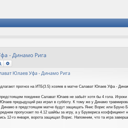
Уфа - Динамо Рига
Поиск
Расширенный поиск
Салават Юлаев Уфа - Динамо Рига
едлагают прогноз на ИТБ(3.5) хозяев в матче Салават Юлаев Уфа - Дина
 предстоящем поединке Салават Юлаев не забьёт хотя бы 4 гола. Игроки
Юлаев предыдущий раз играл в субботу. К тому же у Динамо травмиров
а Динамо в предстоящем матче будут защищать Янис Ворис или Бруно Б
среднем пропускает по 4.12 шайбы за игру, а у Брувериса коэффициент н
лись 12-го января, ворота защищал Ворис. Напомним, что та игра завер