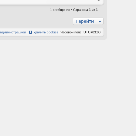
е
р
1 сообщение • Страница
1
из
1
н
у
Перейти
т
ь
 администрацией
Удалить cookies
Часовой пояс:
UTC+03:00
с
я
к
н
а
ч
а
л
у