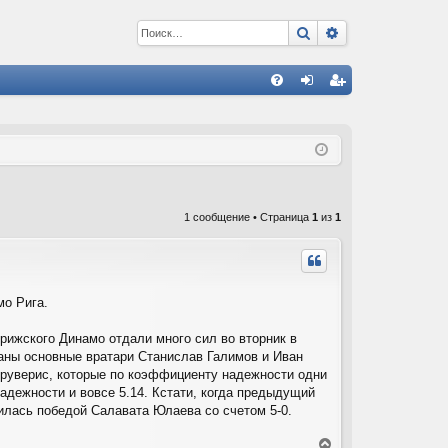
Поиск
Расширенный 
С
FA
хо
ег
Q
д
ис
тр
ац
1 сообщение • Страница
1
из
1
ия
мо Рига.
 рижского Динамо отдали много сил во вторник в
аны основные вратари Станислав Галимов и Иван
руверис, которые по коэффициенту надежности одни
адежности и вовсе 5.14. Кстати, когда предыдущий
шилась победой Салавата Юлаева со счетом 5-0.
В