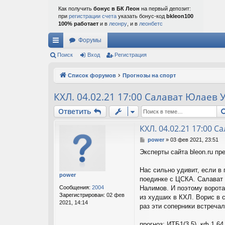
Как получить
бонус в БК Леон
на первый депозит:
при
регистрации счета
указать бонус-код
bkleon100
100% работает
и в
леонру
, и в
леонбетс
Форумы
с
Поиск
Вход
Регистрация
ы
Список форумов
Прогнозы на спорт
лк
КХЛ. 04.02.21 17:00 Салават Юлаев 
и
Ответить
КХЛ. 04.02.21 17:00 
С
power
»
03 фев 2021, 23:51
о
Эксперты сайта bleon.ru пр
о
б
щ
Нас сильно удивит, если в
power
е
поединке с ЦСКА. Салават 
н
Сообщения:
2004
Налимов. И поэтому ворот
и
Зарегистрирован:
02 фев
из худших в КХЛ. Ворис в 
е
2021, 14:14
раз эти соперники встреча
прогноз: ИТБ1(3.5), кф 1.64