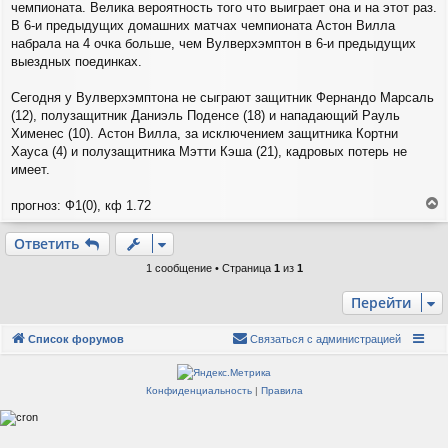
чемпионата. Велика вероятность того что выиграет она и на этот раз.
и
В 6-и предыдущих домашних матчах чемпионата Астон Вилла
е
набрала на 4 очка больше, чем Вулверхэмптон в 6-и предыдущих
выездных поединках.
Сегодня у Вулверхэмптона не сыграют защитник Фернандо Марсаль
(12), полузащитник Даниэль Поденсе (18) и нападающий Рауль
Хименес (10). Астон Вилла, за исключением защитника Кортни
Хауса (4) и полузащитника Мэтти Кэша (21), кадровых потерь не
имеет.
прогноз: Ф1(0), кф 1.72
е
р
Ответить
н
у
1 сообщение • Страница
1
из
1
т
ь
Перейти
с
я
Список форумов
Связаться с администрацией
к
н
а
Конфиденциальность
|
Правила
ч
а
л
у