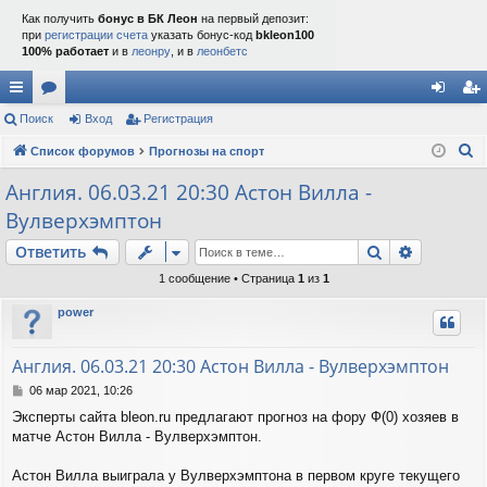
Как получить
бонус в БК Леон
на первый депозит:
при
регистрации счета
указать бонус-код
bkleon100
100% работает
и в
леонру
, и в
леонбетс
с
Поиск
ор
Вход
Регистрация
хо
ег
П
ы
Список форумов
ум
Прогнозы на спорт
д
ис
о
лк
ы
тр
Англия. 06.03.21 20:30 Астон Вилла -
и
Вулверхэмптон
и
ац
с
к
Поиск
Расшире
Ответить
ия
1 сообщение • Страница
1
из
1
power
Англия. 06.03.21 20:30 Астон Вилла - Вулверхэмптон
С
06 мар 2021, 10:26
о
Эксперты сайта bleon.ru предлагают прогноз на фору Ф(0) хозяев в
о
матче Астон Вилла - Вулверхэмптон.
б
щ
е
Астон Вилла выиграла у Вулверхэмптона в первом круге текущего
н