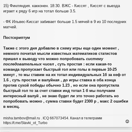
15) Финляндия. какконен. 18:30. ВЖС - Киссят , Киссят с выезда
играет к ряду 6 игр на тотал больше 3.5.
- ФК Ильвес-Киссат забивает больше 1.5 мячей в 9 из 10 последних
матчей.
Постскриптум
Также с этого дня добавлю в схему игры еще один момент ,
немного почитал мысли известных математиков статистов
пришел к выводу что можно попробовать
систему
последовательных чисел
, суть простая : если какая-то
команда пропускает быстрый гол или голы в первые 10-25
минут , то мы ставим на их тотал индивидуальных 1б за кеф от
1.6 , суть простая и валуйная , до игры ставка в оба конца
против сухой победы обычно 1.23 , но если она пропустила
быстрый гол то за счет ставки инд тотал 1 б мы получаем
интересный валуй , не знаю будет ли это точно работать но
попробовать можно , сумма ставки будет 2300 р , макс 2 ошибки
в месяц.
misha.tambov@mail.ru . ICQ 667073454. Канал в телеграмм
https://t.me/Stavki_ot_Turbo
е
р