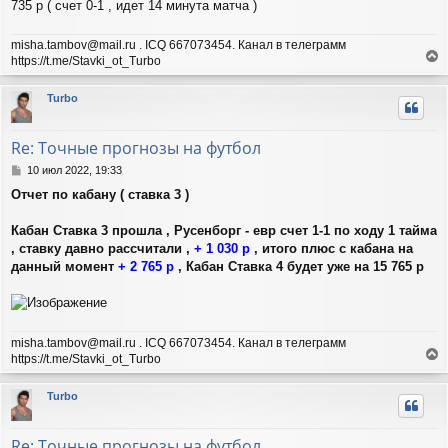
е
ч
735 р ( счет 0-1 , идет 14 минута матча )
н
а
и
л
misha.tambov@mail.ru . ICQ 667073454. Канал в телеграмм
е
у
https://t.me/Stavki_ot_Turbo
е
р
Turbo
н
у
т
Re: Точные прогнозы на футбол
ь
с
С
10 июл 2022, 19:33
я
о
Отчет по кабану ( ставка 3 )
о
к
б
н
щ
Кабан Ставка 3 прошла , Русенборг - евр счет 1-1 по ходу 1 тайма
а
е
ч
, ставку давно рассчитали ,
+ 1 030 р
, итого плюс с кабана на
н
а
данный момент
+ 2 765 р
, Кабан Ставка 4 будет уже на 15 765 р
и
л
е
у
misha.tambov@mail.ru . ICQ 667073454. Канал в телеграмм
https://t.me/Stavki_ot_Turbo
е
р
Turbo
н
у
т
Re: Точные прогнозы на футбол