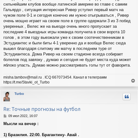
и
сильнейшим клубов вообще латинской америке во главе с самим
е
Гальярдо , ситуация интересная Ривер уступил первый матч на
чужом поле 0-1 и сегодня конечно им нужно отыгрываться , Ривер
очень мощно играет на своем поле в группе одержали 3 из 3 побед
уверенных , Велес же на выезде очень много пропускает за
последние 4 выездных игры команда получила в свои ворота 10
голов , в этом году выезжали уже к своим соотечественникам в
Эстудиантес и были биты 4-1 уверенно да и вообще Велес сюда
вышел благодаря слитому им матчу в последнем туре от
Эстудиантеса. Дома Ривер на своем стадионе всегда собирает
болелов под завязку , думаю и сегодня не будет места куда может
яблоко упасть. Думаю можно рассматривать голы тут от фаворита.
misha.tambov@mail.ru . ICQ 667073454. Канал в телеграмм
https://t.me/Stavki_ot_Turbo
е
р
Turbo
н
у
т
Re: Точные прогнозы на футбол
ь
с
С
09 июл 2022, 16:07
я
о
Мысли на вечер :
о
к
б
н
щ
1) Бразилия. 22:00. Брагантину- Авай .
а