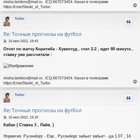
misha.tambov@mail.ru . ICQ 667073454. Канал в телеграмм
е
у
https://t.me/Stavki_ot_Turbo
е
р
Turbo
н
у
т
Re: Точные прогнозы на футбол
ь
с
С
10 июл 2022, 18:43
я
о
Отчет по матчу Коритиба - Хувентуд , счет 2-2 , идет 80 минута ,
о
к
ставку уже рассчитали :
б
н
щ
а
е
ч
н
а
и
л
misha.tambov@mail.ru . ICQ 667073454. Канал в телеграмм
е
у
https://t.me/Stavki_ot_Turbo
е
р
Turbo
н
у
т
Re: Точные прогнозы на футбол
ь
с
С
10 июл 2022, 19:18
я
о
Кабан ( Ставка 3 , Лайв. )
о
к
б
н
щ
Норвегия. Русенборг - Евр , Русенборг забьет забьет - да 1.07 , 14
а