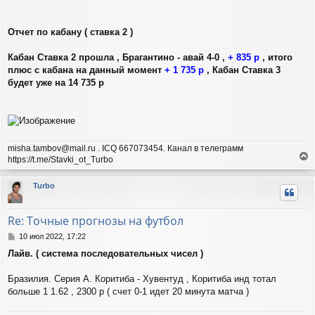
Отчет по кабану ( ставка 2 )
Кабан Ставка 2 прошла , Брагантино - авай 4-0 ,
+ 835 р
, итого
плюс с кабана на данный момент
+ 1 735 р
, Кабан Ставка 3
будет уже на 14 735 р
misha.tambov@mail.ru . ICQ 667073454. Канал в телеграмм
https://t.me/Stavki_ot_Turbo
е
р
Turbo
н
у
т
Re: Точные прогнозы на футбол
ь
с
С
10 июл 2022, 17:22
я
о
Лайв. ( система последовательных чисел )
о
к
б
н
щ
Бразилия. Серия А. Коритиба - Хувентуд , Коритиба инд тотал
а
е
ч
больше 1 1.62 , 2300 р ( счет 0-1 идет 20 минута матча )
н
а
и
л