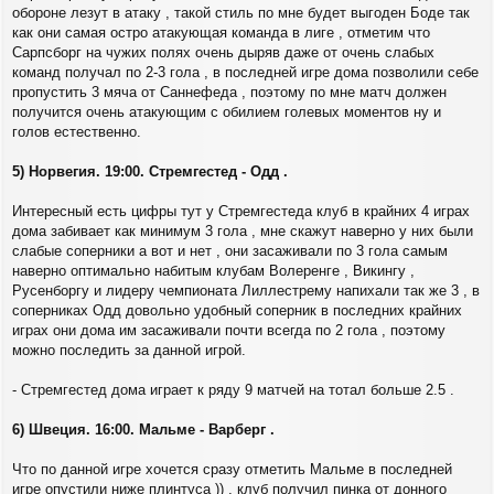
обороне лезут в атаку , такой стиль по мне будет выгоден Боде так
как они самая остро атакующая команда в лиге , отметим что
Сарпсборг на чужих полях очень дыряв даже от очень слабых
команд получал по 2-3 гола , в последней игре дома позволили себе
пропустить 3 мяча от Саннефеда , поэтому по мне матч должен
получится очень атакующим с обилием голевых моментов ну и
голов естественно.
5) Норвегия. 19:00. Стремгестед - Одд .
Интересный есть цифры тут у Стремгестеда клуб в крайних 4 играх
дома забивает как минимум 3 гола , мне скажут наверно у них были
слабые соперники а вот и нет , они засаживали по 3 гола самым
наверно оптимально набитым клубам Волеренге , Викингу ,
Русенборгу и лидеру чемпионата Лиллестрему напихали так же 3 , в
соперниках Одд довольно удобный соперник в последних крайних
играх они дома им засаживали почти всегда по 2 гола , поэтому
можно последить за данной игрой.
- Стремгестед дома играет к ряду 9 матчей на тотал больше 2.5 .
6) Швеция. 16:00. Мальме - Варберг .
Что по данной игре хочется сразу отметить Мальме в последней
игре опустили ниже плинтуса )) , клуб получил пинка от донного