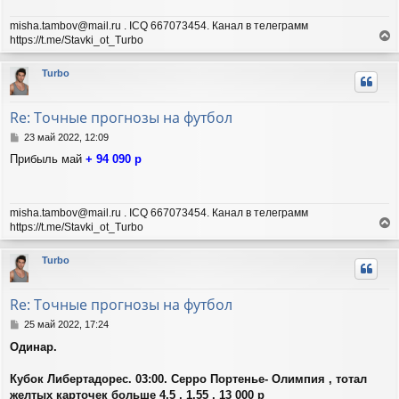
misha.tambov@mail.ru . ICQ 667073454. Канал в телеграмм
https://t.me/Stavki_ot_Turbo
е
р
Turbo
н
у
т
Re: Точные прогнозы на футбол
ь
с
С
23 май 2022, 12:09
я
о
Прибыль май
+ 94 090 р
о
к
б
н
щ
а
е
ч
misha.tambov@mail.ru . ICQ 667073454. Канал в телеграмм
н
а
https://t.me/Stavki_ot_Turbo
и
л
е
е
у
р
Turbo
н
у
т
Re: Точные прогнозы на футбол
ь
с
С
25 май 2022, 17:24
я
о
Одинар.
о
к
б
н
щ
Кубок Либертадорес. 03:00. Серро Портенье- Олимпия , тотал
а
е
ч
желтых карточек больше 4.5 , 1.55 , 13 000 р