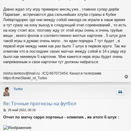
н
а
и
л
Давно ждал эту игру примерно месяц уже , главное супер дерби
е
у
Парагвая , встречаются два сильнейших клуба страны в Кубке
Либертадорес где они между собой никогда не играли в наше время
а тут сразу на кону выход в следующий этап соревнований , то есть
на кону стоит все, поэтому жду от этой игры очень и очень грубые
вещи , много фолов и соответственно желтых карточек , 5 штук для
такой игры я думаю очень мало , по идее порядка 7 тут будет , в
первой игре между ними как раз было 7 штук в первом круге. Так же
отметим что в последних своих матчах между собой в 14 к ряду игр
было как минимум 5 карточек. Мне кажется нерв игры будет очень
напряженным и свои карточки тут должны набраться.
misha.tambov@mail.ru . ICQ 667073454. Канал в телеграмм
https://t.me/Stavki_ot_Turbo
е
р
Turbo
н
у
т
Re: Точные прогнозы на футбол
ь
с
С
26 май 2022, 05:16
я
о
Отчет по матчу серро портенье - олимпия , жк итого 6 штук :
о
к
б
н
щ
а