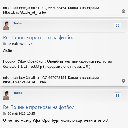
е
ч
н
а
misha.tambov@mail.ru . ICQ 667073454. Канал в телеграмм
и
л
https://t.me/Stavki_ot_Turbo
е
у
е
р
Turbo
н
у
т
Re: Точные прогнозы на футбол
ь
с
С
28 май 2022, 17:01
я
о
Лайв.
о
к
б
н
щ
Россия. Уфа- Оренбург , Оренбург желтые карточки инд тотал
а
е
ч
больше 1 1.11 , 5300 р ( перерыв , счет по жк 1-0 )
н
а
и
л
misha.tambov@mail.ru . ICQ 667073454. Канал в телеграмм
е
у
https://t.me/Stavki_ot_Turbo
е
р
Turbo
н
у
т
Re: Точные прогнозы на футбол
ь
с
С
28 май 2022, 18:25
я
о
Отчет по матчу Уфа- Оренбург желтые карточки итог 5:3
о
к
б
н