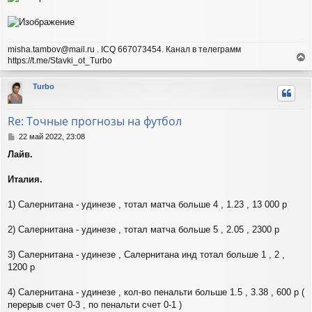
и
е
misha.tambov@mail.ru . ICQ 667073454. Канал в телеграмм
https://t.me/Stavki_ot_Turbo
е
р
Turbo
н
у
т
Re: Точные прогнозы на футбол
ь
с
С
22 май 2022, 23:08
я
о
Лайв.
о
к
б
н
щ
Италия.
а
е
ч
н
а
1) Салернитана - удинезе , тотал матча больше 4 , 1.23 , 13 000 р
и
л
е
у
2) Салернитана - удинезе , тотал матча больше 5 , 2.05 , 2300 р
3) Салернитана - удинезе , Салернитана инд тотал больше 1 , 2 ,
1200 р
4) Салернитана - удинезе , кол-во пенальти больше 1.5 , 3.38 , 600 р (
перерыв счет 0-3 , по пенальти счет 0-1 )