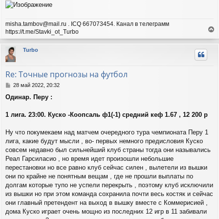
щ
а
е
ч
н
а
misha.tambov@mail.ru . ICQ 667073454. Канал в телеграмм
и
л
https://t.me/Stavki_ot_Turbo
е
у
е
р
Turbo
н
у
т
Re: Точные прогнозы на футбол
ь
с
С
28 май 2022, 20:32
я
о
Одинар. Перу :
о
к
б
н
щ
1 лига. 23:00. Куско -Коопсаль ф1(-1) средний кеф 1.67 , 12 200 р
а
е
ч
н
а
Ну что покумекаем над матчем очередного тура чемпионата Перу 1
и
л
лига, какие будут мысли , во- первых немного предисловия Куско
е
у
совсем недавно был сильнейший клуб страны тогда они назывались
Реал Гарсиласио , но время идет произошли небольшие
перестановки но все равно клуб сейчас силен , вылетели из вышки
они по крайне не понятным вещам , где не прошли выплаты по
долгам которые тупо не успели перекрыть , поэтому клуб исключили
из вышки но при этом команда сохранила почти весь костяк и сейчас
они главный претендент на выход в вышку вместе с Коммерисией ,
дома Куско играет очень мощно из последних 12 игр в 11 забивали