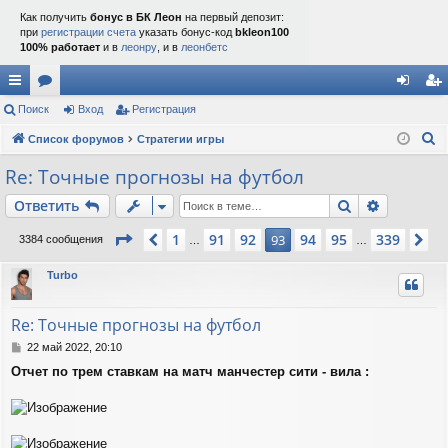
Как получить
бонус в БК Леон
на первый депозит:
при
регистрации счета
указать бонус-код
bkleon100
100% работает
и в
леонру
, и в
леонбетс
с
Поиск
ор
Вход
Регистрация
хо
ег
П
ы
Список форумов
ум
Стратегии игры
д
ис
о
лк
ы
тр
Re: Точные прогнозы на футбол
и
и
ац
Поиск
Расшире
Ответить
с
к
ия
Страница
93
из
339
1
91
92
94
95
339
Пред.
93
Сл
3384 сообщения
…
…
Turbo
Re: Точные прогнозы на футбол
С
22 май 2022, 20:10
о
Отчет по трем ставкам на матч манчестер сити - вила :
о
б
щ
е
н