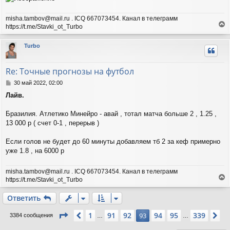
и
л
е
у
misha.tambov@mail.ru . ICQ 667073454. Канал в телеграмм
https://t.me/Stavki_ot_Turbo
е
р
Turbo
н
у
т
Re: Точные прогнозы на футбол
ь
с
С
30 май 2022, 02:00
я
о
Лайв.
о
к
б
н
щ
Бразилия. Атлетико Минейро - авай , тотал матча больше 2 , 1.25 ,
а
е
ч
13 000 р ( счет 0-1 , перерыв )
н
а
и
л
Если голов не будет до 60 минуты добавляем тб 2 за кеф примерно
е
у
уже 1.8 , на 6000 р
misha.tambov@mail.ru . ICQ 667073454. Канал в телеграмм
https://t.me/Stavki_ot_Turbo
е
р
Ответить
н
у
Страница
93
из
339
1
91
92
94
95
339
Пред.
93
Сл
3384 сообщения
…
…
т
ь