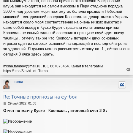
как минимум 2 гола, основная причина это конечно базирование
клуба они находятся на самом высоком в Перу стадионе порядка
3500 м над уровнем моря поэтому их болелы прозвали Небесной
машиной , сегодняшний соперник Коопсоль из департамента Уараль
находятся около моря соответственно на очень низких высотах и
само собой выезд в Куско будет страшным испытанием притом
Коопсоль не самый сильный соперник в принципе клуб идет внизу
таблицы , отмечу так же что Коопсоль потеряли двух основных
игроков один из которых основной нападающий в последней игре из
за удалений. Я думаю можно рассмотреть ставку на -1 , обязаны они
сегодня 3 очка здесь брать.
misha.tambov@mail.ru . ICQ 667073454. Канал в телеграмм
https://t.me/Stavki_ot_Turbo
е
р
Turbo
н
у
т
Re: Точные прогнозы на футбол
ь
с
С
29 май 2022, 01:03
я
о
Отчет по матчу Куско - Коопсаль , итоговый счет 3-0 :
о
к
б
н
щ
а
е
ч
н
а