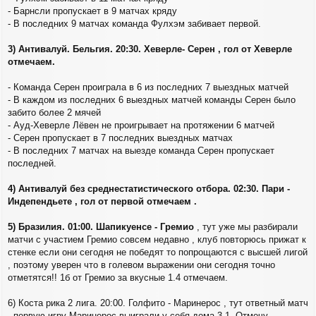
- Барнсли пропускает в 9 матчах кряду
- В последних 9 матчах команда Фулхэм забивает первой.
3) Антивалуй. Бельгия. 20:30. Хеверле- Серен , гол от Хеверле
отмечаем.
- Команда Серен проиграла в 6 из последних 7 выездных матчей
- В каждом из последних 6 выездных матчей команды Серен было
забито более 2 мячей
- Ауд-Хеверле Лёвен не проигрывает на протяжении 6 матчей
- Серен пропускает в 7 последних выездных матчах
- В последних 7 матчах на выезде команда Серен пропускает
последней.
4) Антивалуй без среднестатистического отбора. 02:30. Пари -
Индепендьете , гол от первой отмечаем .
5) Бразилия. 01:00. Шапикуенсе - Гремио
, тут уже мы разбирали
матчи с участием Гремио совсем недавно , клуб повторюсь прижат к
стенке если они сегодня не победят то попрощаются с высшей лигой
, поэтому уверен что в голевом выражении они сегодня точно
отметятся!! 1б от Гремио за вкусные 1.4 отмечаем.
6) Коста рика 2 лига. 20:00. Голфито - Маринерос , тут ответный матч
, первую игру Маринерос выиграли у себя дома 3-1. Отмечу