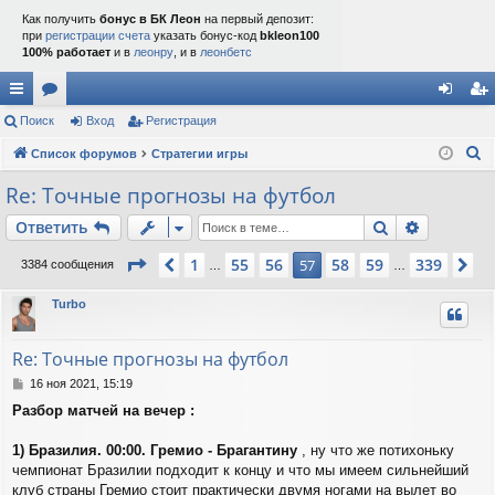
Как получить
бонус в БК Леон
на первый депозит:
при
регистрации счета
указать бонус-код
bkleon100
100% работает
и в
леонру
, и в
леонбетс
с
Поиск
ор
Вход
Регистрация
хо
ег
П
ы
Список форумов
ум
Стратегии игры
д
ис
о
лк
ы
тр
Re: Точные прогнозы на футбол
и
и
ац
Поиск
Расшире
Ответить
с
к
ия
Страница
57
из
339
1
55
56
58
59
339
Пред.
57
Сл
3384 сообщения
…
…
Turbo
Re: Точные прогнозы на футбол
С
16 ноя 2021, 15:19
о
Разбор матчей на вечер :
о
б
щ
1) Бразилия. 00:00. Гремио - Брагантину
, ну что же потихоньку
е
чемпионат Бразилии подходит к концу и что мы имеем сильнейший
н
клуб страны Гремио стоит практически двумя ногами на вылет во