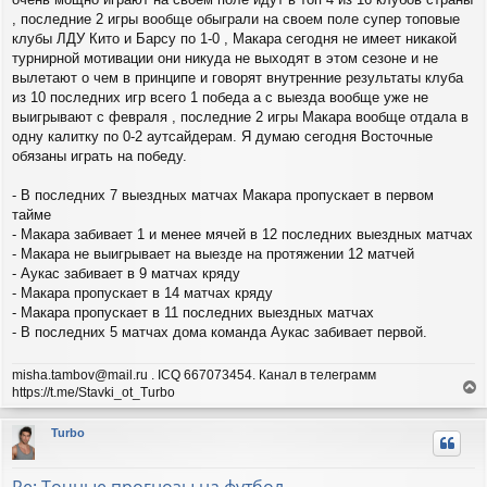
, последние 2 игры вообще обыграли на своем поле супер топовые
клубы ЛДУ Кито и Барсу по 1-0 , Макара сегодня не имеет никакой
турнирной мотивации они никуда не выходят в этом сезоне и не
вылетают о чем в принципе и говорят внутренние результаты клуба
из 10 последних игр всего 1 победа а с выезда вообще уже не
выигрывают с февраля , последние 2 игры Макара вообще отдала в
одну калитку по 0-2 аутсайдерам. Я думаю сегодня Восточные
обязаны играть на победу.
- В последних 7 выездных матчах Макара пропускает в первом
тайме
- Макара забивает 1 и менее мячей в 12 последних выездных матчах
- Макара не выигрывает на выезде на протяжении 12 матчей
- Аукас забивает в 9 матчах кряду
- Макара пропускает в 14 матчах кряду
- Макара пропускает в 11 последних выездных матчах
- В последних 5 матчах дома команда Аукас забивает первой.
misha.tambov@mail.ru . ICQ 667073454. Канал в телеграмм
https://t.me/Stavki_ot_Turbo
е
р
Turbo
н
у
т
Re: Точные прогнозы на футбол