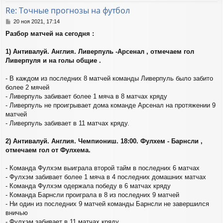
т
Re: Точные прогнозы на футбол
ь
с
С
20 ноя 2021, 17:14
я
о
Разбор матчей на сегодня :
о
к
б
н
щ
1) Антивалуй. Англия. Ливерпуль -Арсенал , отмечаем гол
а
е
ч
Ливерпуля и на голы общие .
н
а
и
л
- В каждом из последних 8 матчей команды Ливерпуль было забито
е
у
более 2 мячей
- Ливерпуль забивает более 1 мяча в 8 матчах кряду
- Ливерпуль не проигрывает дома команде Арсенал на протяжении 9
матчей
- Ливерпуль забивает в 11 матчах кряду.
2) Антивалуй. Англия. Чемпиониш. 18:00. Фулхем - Барнсли ,
отмечаем гол от Фулхема.
- Команда Фулхэм выиграла второй тайм в последних 6 матчах
- Фулхэм забивает более 1 мяча в 4 последних домашних матчах
- Команда Фулхэм одержала победу в 6 матчах кряду
- Команда Барнсли проиграла в 8 из последних 9 матчей
- Ни один из последних 9 матчей команды Барнсли не завершился
вничью
- Фулхэм забивает в 11 матчах кряду