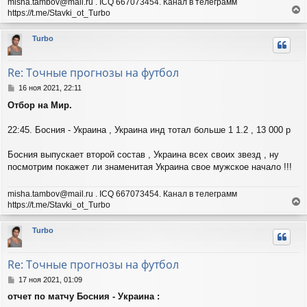
misha.tambov@mail.ru . ICQ 667073454. Канал в телеграмм
https://t.me/Stavki_ot_Turbo
е
р
Turbo
н
у
т
Re: Точные прогнозы на футбол
ь
с
С
16 ноя 2021, 22:11
я
о
Отбор на Мир.
о
к
б
н
щ
22:45. Босния - Украина , Украина инд тотал больше 1 1.2 , 13 000 р
а
е
ч
н
а
Босния выпускает второй состав , Украина всех своих звезд , ну
и
л
посмотрим покажет ли знаменитая Украина свое мужское начало !!!
е
у
misha.tambov@mail.ru . ICQ 667073454. Канал в телеграмм
https://t.me/Stavki_ot_Turbo
е
р
Turbo
н
у
т
Re: Точные прогнозы на футбол
ь
с
С
17 ноя 2021, 01:09
я
о
отчет по матчу Босния - Украина :
о
к