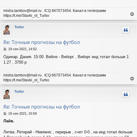
и
е
misha.tambov@mail.ru . ICQ 667073454. Канал в телеграмм
https://t.me/Stavki_ot_Turbo
е
р
Turbo
н
у
т
Re: Точные прогнозы на футбол
ь
с
С
19 сен 2021, 14:52
я
о
Одинар. Дания. 15:00. Вейле - Виборг , Виборг инд тотал больше 1
о
к
1.27 , 3700 р
б
н
щ
а
е
ч
misha.tambov@mail.ru . ICQ 667073454. Канал в телеграмм
н
а
https://t.me/Stavki_ot_Turbo
и
л
е
е
у
р
Turbo
н
у
т
Re: Точные прогнозы на футбол
ь
с
С
19 сен 2021, 15:59
я
о
Лайв.
о
к
б
н
щ
Литва. Ретирай - Невяжис , перерыв , счет 0-0 , на инд тотал больше
а
е