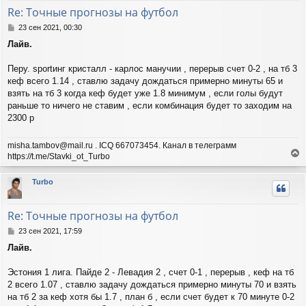
т
Re: Точные прогнозы на футбол
ь
с
С
23 сен 2021, 00:30
я
о
Лайв.
о
к
б
н
щ
Перу. sportинг кристалл - карлос манучии , перерыв счет 0-2 , на тб 3
а
е
ч
кеф всего 1.14 , ставлю задачу дождаться примерно минуты 65 и
н
а
взять на тб 3 когда кеф будет уже 1.8 минимум , если голы будут
и
л
раньше то ничего не ставим , если комбинация будет то заходим на
е
у
2300 р
misha.tambov@mail.ru . ICQ 667073454. Канал в телеграмм
https://t.me/Stavki_ot_Turbo
е
р
Turbo
н
у
т
Re: Точные прогнозы на футбол
ь
с
С
23 сен 2021, 17:59
я
о
Лайв.
о
к
б
н
щ
Эстония 1 лига. Пайде 2 - Левадия 2 , счет 0-1 , перерыв , кеф на тб
а
е
ч
2 всего 1.07 , ставлю задачу дождаться примерно минуты 70 и взять
н
а
на тб 2 за кеф хотя бы 1.7 , план б , если счет будет к 70 минуте 0-2
и
л