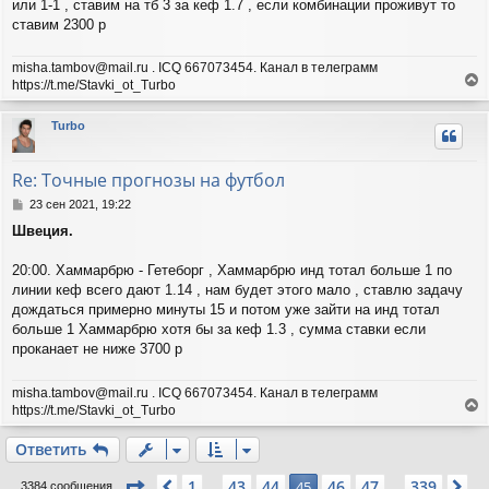
или 1-1 , ставим на тб 3 за кеф 1.7 , если комбинации проживут то
е
у
ставим 2300 р
misha.tambov@mail.ru . ICQ 667073454. Канал в телеграмм
https://t.me/Stavki_ot_Turbo
е
р
Turbo
н
у
т
Re: Точные прогнозы на футбол
ь
с
С
23 сен 2021, 19:22
я
о
Швеция.
о
к
б
н
щ
20:00. Хаммарбрю - Гетеборг , Хаммарбрю инд тотал больше 1 по
а
е
ч
линии кеф всего дают 1.14 , нам будет этого мало , ставлю задачу
н
а
дождаться примерно минуты 15 и потом уже зайти на инд тотал
и
л
больше 1 Хаммарбрю хотя бы за кеф 1.3 , сумма ставки если
е
у
проканает не ниже 3700 р
misha.tambov@mail.ru . ICQ 667073454. Канал в телеграмм
https://t.me/Stavki_ot_Turbo
е
р
Ответить
н
у
Страница
45
из
339
1
43
44
46
47
339
Пред.
45
Сл
3384 сообщения
…
…