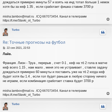
н
а
дождаться примерно минуты 57 и взять на инд тотал больше 1 немок
и
л
хотя бы за кеф 1.35 , если сработает фишка ставим 3700 р
е
у
misha.tambov@mail.ru . ICQ 667073454. Канал в телеграмм
https://t.me/Stavki_ot_Turbo
е
р
Turbo
н
у
т
Re: Точные прогнозы на футбол
ь
с
С
22 сен 2021, 22:53
я
о
Лайв.
о
к
б
н
щ
Франция. Лион - Труа , перерыв , счет 0-1 , кеф на тб 2 гола в матче
а
е
ч
кеф всего 1.15 , нам мало , меня это не устраивает , ставлю задачу
н
а
дождаться примерно 60 минуты и поставить уже на тб 2 когда кеф
и
л
будет хотя бы 1.4 , если гол будет раньше в любую сторону ничего
е
у
не играем, если комбинация сработает ставка будет 3700 р
misha.tambov@mail.ru . ICQ 667073454. Канал в телеграмм
https://t.me/Stavki_ot_Turbo
е
р
Turbo
н
у