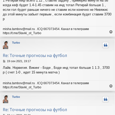
ч
1 Ретирай кеф всего 1.12 , ставлю задачу , примерно минуте на 58
н
а
когда кеф будет 1.4-1.45 ставим на инд тотал Ретирай больше 1 ,
и
л
если гол будет раньше ничего не ставим если конечно не Невяжис
е
у
до этой минуты забьет первым , если комбинация будет ставим 3700
р
misha.tambov@mail.ru . ICQ 667073454. Канал в телеграмм
https://t.me/Stavki_ot_Turbo
е
р
Turbo
н
у
т
Re: Точные прогнозы на футбол
ь
с
С
19 сен 2021, 19:17
я
о
Лайв. Норвегия. Викинг - Боде , Боде инд тотал больше 1 1.3 , 3700
о
к
р ( счет 1-0 , идет 15 минута матча )
б
н
щ
а
е
ч
misha.tambov@mail.ru . ICQ 667073454. Канал в телеграмм
н
а
https://t.me/Stavki_ot_Turbo
и
л
е
е
у
р
Turbo
н
у
т
Re: Точные прогнозы на футбол
ь
с
С