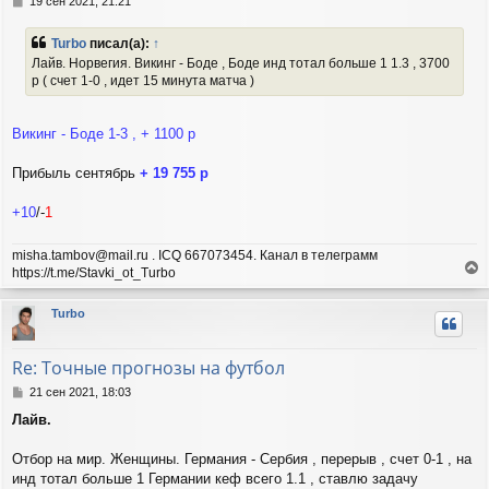
19 сен 2021, 21:21
я
о
о
к
Turbo
писал(а):
↑
б
н
Лайв. Норвегия. Викинг - Боде , Боде инд тотал больше 1 1.3 , 3700
щ
а
р ( счет 1-0 , идет 15 минута матча )
е
ч
н
а
и
л
е
Викинг - Боде 1-3 , + 1100 р
у
Прибыль сентябрь
+ 19 755 р
+10
/-
1
misha.tambov@mail.ru . ICQ 667073454. Канал в телеграмм
https://t.me/Stavki_ot_Turbo
е
р
Turbo
н
у
т
Re: Точные прогнозы на футбол
ь
с
С
21 сен 2021, 18:03
я
о
Лайв.
о
к
б
н
щ
Отбор на мир. Женщины. Германия - Сербия , перерыв , счет 0-1 , на
а
е
ч
инд тотал больше 1 Германии кеф всего 1.1 , ставлю задачу