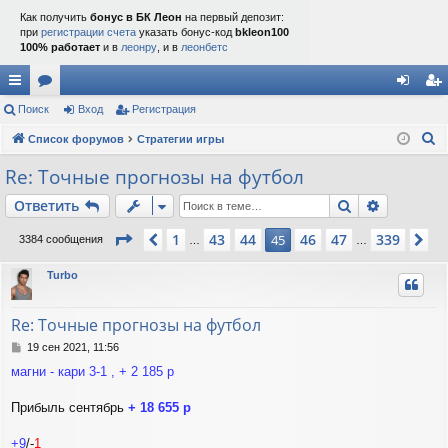
Как получить
бонус в БК Леон
на первый депозит:
при
регистрации счета
указать бонус-код
bkleon100
100% работает
и в
леонру
, и в
леонбетс
с
Поиск
ор
Вход
Регистрация
хо
ег
П
ы
Список форумов
ум
Стратегии игры
д
ис
о
лк
ы
тр
Re: Точные прогнозы на футбол
и
и
ац
Поиск
Расшире
Ответить
с
к
ия
Страница
45
из
339
1
43
44
46
47
339
Пред.
45
Сл
3384 сообщения
…
…
Turbo
Re: Точные прогнозы на футбол
С
19 сен 2021, 11:56
о
магни - кари 3-1 , + 2 185 р
о
б
щ
Прибыль сентябрь
+ 18 655 р
е
н
+9
/-
1