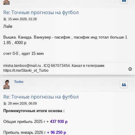
у
т
Re: Точные прогнозы на футбол
ь
с
С
15 июн 2026, 01:26
я
о
Лайв
о
к
б
н
щ
Вышка. Канада. Ванкувер - пасифик , пасифик инд тотал больше 1
а
е
ч
1.85 , 4000 р
н
а
и
л
счет 0-0 , идет 15 мин
е
у
misha.tambov@mail.ru . ICQ 667073454. Канал в телеграмм
https://t.me/Stavki_ot_Turbo
е
р
Turbo
н
у
т
Re: Точные прогнозы на футбол
ь
с
С
28 июн 2026, 06:09
я
о
Промежуточные итоги основа :
о
к
б
н
щ
Общая прибыль 2025 г +
437 930 р
а
е
ч
н
а
Прибыль январь 2026 г
+ 96 250 р
и