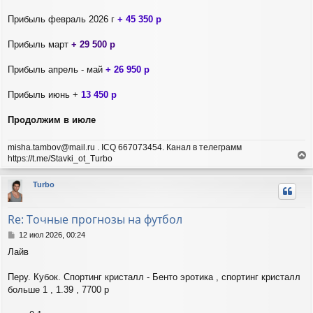
л
е
у
Прибыль февраль 2026 г
+ 45 350 р
Прибыль март
+ 29 500 р
Прибыль апрель - май
+ 26 950 р
Прибыль июнь +
13 450 р
Продолжим в июле
misha.tambov@mail.ru . ICQ 667073454. Канал в телеграмм
https://t.me/Stavki_ot_Turbo
е
р
Turbo
н
у
т
Re: Точные прогнозы на футбол
ь
с
С
12 июл 2026, 00:24
я
о
Лайв
о
к
б
н
щ
Перу. Кубок. Спортинг кристалл - Бенто эротика , спортинг кристалл
а
е
ч
больше 1 , 1.39 , 7700 р
н
а
и
л