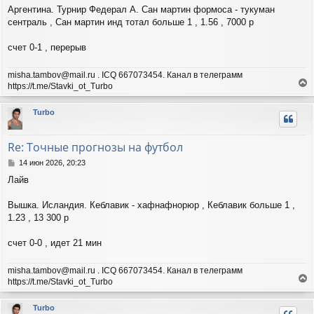
щ
Аргентина. Турнир Федерал А. Сан мартин формоса - тукуман
а
е
ч
сентраль , Сан мартин инд тотал больше 1 , 1.56 , 7000 р
н
а
и
л
счет 0-1 , перерыв
е
у
misha.tambov@mail.ru . ICQ 667073454. Канал в телеграмм
https://t.me/Stavki_ot_Turbo
е
р
Turbo
н
у
т
Re: Точные прогнозы на футбол
ь
с
С
14 июн 2026, 20:23
я
о
Лайв
о
к
б
н
щ
Вышка. Исландия. Кеблавик - хафнафнорюр , Кеблавик больше 1 ,
а
е
ч
1.23 , 13 300 р
н
а
и
л
счет 0-0 , идет 21 мин
е
у
misha.tambov@mail.ru . ICQ 667073454. Канал в телеграмм
https://t.me/Stavki_ot_Turbo
е
р
Turbo
н