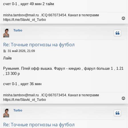
и
счет 0-1 , идет 49 мин 2 тайм
е
misha.tambov@mail.ru . ICQ 667073454. Канал в телеграмм
https://t.me/Stavki_ot_Turbo
е
р
Turbo
н
у
т
Re: Точные прогнозы на футбол
ь
с
С
31 май 2026, 21:09
я
о
Лайв
о
к
б
н
щ
Румыния. Плей офф вышка. Фарул - киндио , фарул больше 1 , 1.21
а
е
ч
, 13 300 р
н
а
и
л
счет 0-1 , идет 36 мин
е
у
misha.tambov@mail.ru . ICQ 667073454. Канал в телеграмм
https://t.me/Stavki_ot_Turbo
е
р
Turbo
н
у
т
Re: Точные прогнозы на футбол
ь