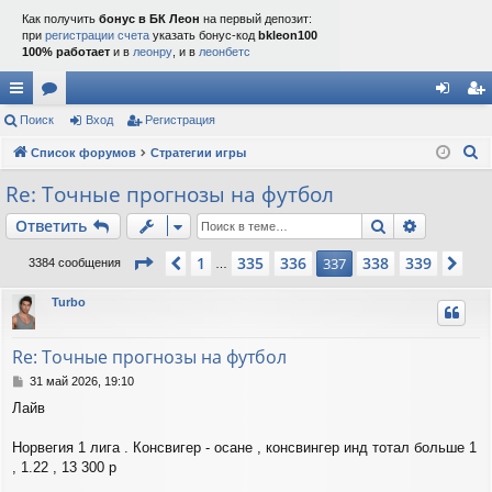
Как получить
бонус в БК Леон
на первый депозит:
при
регистрации счета
указать бонус-код
bkleon100
100% работает
и в
леонру
, и в
леонбетс
с
Поиск
ор
Вход
Регистрация
хо
ег
П
ы
Список форумов
ум
Стратегии игры
д
ис
о
лк
ы
тр
Re: Точные прогнозы на футбол
и
и
ац
Поиск
Расшире
Ответить
с
к
ия
Страница
337
из
339
1
335
336
338
339
Пред.
337
Сл
3384 сообщения
…
Turbo
Re: Точные прогнозы на футбол
С
31 май 2026, 19:10
о
Лайв
о
б
щ
Норвегия 1 лига . Консвигер - осане , консвингер инд тотал больше 1
е
, 1.22 , 13 300 р
н