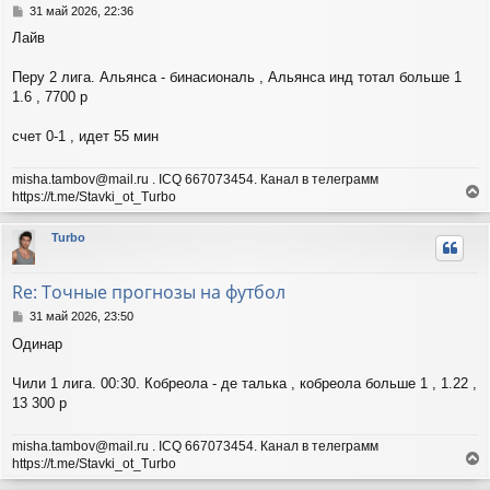
с
С
31 май 2026, 22:36
я
о
Лайв
о
к
б
н
щ
Перу 2 лига. Альянса - бинасиональ , Альянса инд тотал больше 1
а
е
ч
1.6 , 7700 р
н
а
и
л
счет 0-1 , идет 55 мин
е
у
misha.tambov@mail.ru . ICQ 667073454. Канал в телеграмм
https://t.me/Stavki_ot_Turbo
е
р
Turbo
н
у
т
Re: Точные прогнозы на футбол
ь
с
С
31 май 2026, 23:50
я
о
Одинар
о
к
б
н
щ
Чили 1 лига. 00:30. Кобреола - де талька , кобреола больше 1 , 1.22 ,
а
е
ч
13 300 р
н
а
и
л
misha.tambov@mail.ru . ICQ 667073454. Канал в телеграмм
е
у
https://t.me/Stavki_ot_Turbo
е