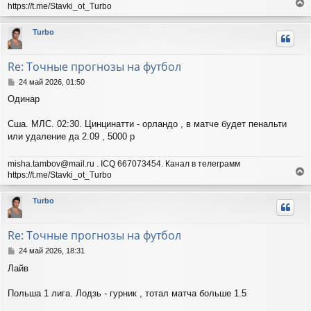
https://t.me/Stavki_ot_Turbo
е
р
Turbo
н
у
т
Re: Точные прогнозы на футбол
ь
с
С
24 май 2026, 01:50
я
о
Одинар
о
к
б
н
щ
Сша. МЛС. 02:30. Цинцинатти - орландо , в матче будет пенальти
а
е
ч
или удаление да 2.09 , 5000 р
н
а
и
л
misha.tambov@mail.ru . ICQ 667073454. Канал в телеграмм
е
у
https://t.me/Stavki_ot_Turbo
е
р
Turbo
н
у
т
Re: Точные прогнозы на футбол
ь
с
С
24 май 2026, 18:31
я
о
Лайв
о
к
б
н
щ
Польша 1 лига. Лодзь - гурник , тотал матча больше 1.5
а
е
ч