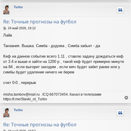
р
Turbo
н
у
т
Re: Точные прогнозы на футбол
ь
с
С
24 май 2026, 19:12
я
о
Лайв
о
к
б
н
щ
Танзания. Вышка. Симба - додома , Симба забьет - да
а
е
ч
н
а
Кеф на данное событие всего 1.11 , ставлю задачу дождаться кеф
и
л
от 3.4 и выше и зайти на 1200 р , такой кеф будет примерно минуте
е
у
на 84 , если выгорит заходим , если мяч будет забит ранее или у
симбы будет удаление ничего не берем
счет 0-0 , перерыв
misha.tambov@mail.ru . ICQ 667073454. Канал в телеграмм
https://t.me/Stavki_ot_Turbo
е
р
Turbo
н
у
т
Re: Точные прогнозы на футбол
ь
с
С
24 май 2026, 19:52