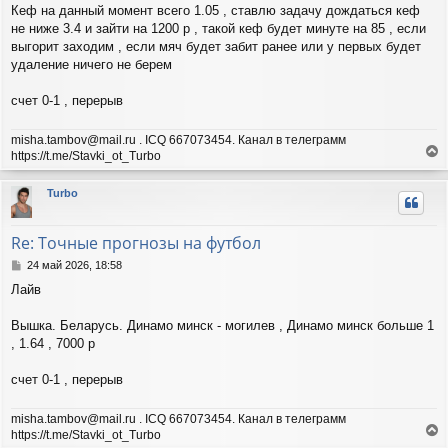
н
а
Кеф на данный момент всего 1.05 , ставлю задачу дождаться кеф
и
л
не ниже 3.4 и зайти на 1200 р , такой кеф будет минуте на 85 , если
е
у
выгорит заходим , если мяч будет забит ранее или у первых будет
удаление ничего не берем
счет 0-1 , перерыв
misha.tambov@mail.ru . ICQ 667073454. Канал в телеграмм
https://t.me/Stavki_ot_Turbo
е
р
Turbo
н
у
т
Re: Точные прогнозы на футбол
ь
с
С
24 май 2026, 18:58
я
о
Лайв
о
к
б
н
щ
Вышка. Беларусь. Динамо минск - могилев , Динамо минск больше 1
а
е
ч
, 1.64 , 7000 р
н
а
и
л
счет 0-1 , перерыв
е
у
misha.tambov@mail.ru . ICQ 667073454. Канал в телеграмм
https://t.me/Stavki_ot_Turbo
е