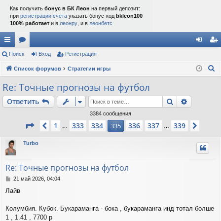
Как получить
бонус в БК Леон
на первый депозит:
при
регистрации счета
указать бонус-код
bkleon100
100% работает
и в
леонру
, и в
леонбетс
с
Поиск
ор
Вход
Регистрация
хо
ег
П
ы
Список форумов
ум
Стратегии игры
д
ис
о
лк
ы
тр
Re: Точные прогнозы на футбол
и
и
ац
Поиск
Расшире
Ответить
с
к
ия
3384 сообщения
Страница
335
из
339
1
333
334
336
337
339
Пред.
335
След.
…
…
Turbo
Re: Точные прогнозы на футбол
С
21 май 2026, 04:04
о
Лайв
о
б
щ
Колумбия. Кубок. Букараманга - бока , букараманга инд тотал болше
е
1 , 1.41 , 7700 р