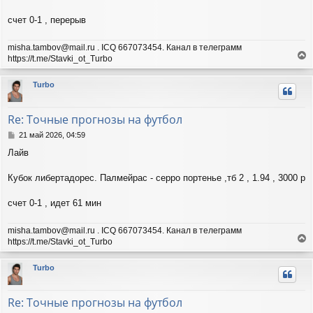
н
и
счет 0-1 , перерыв
е
misha.tambov@mail.ru . ICQ 667073454. Канал в телеграмм
https://t.me/Stavki_ot_Turbo
е
р
Turbo
н
у
т
Re: Точные прогнозы на футбол
ь
с
С
21 май 2026, 04:59
я
о
Лайв
о
к
б
н
щ
Кубок либертадорес. Палмейрас - серро портенье ,тб 2 , 1.94 , 3000 р
а
е
ч
н
а
счет 0-1 , идет 61 мин
и
л
е
у
misha.tambov@mail.ru . ICQ 667073454. Канал в телеграмм
https://t.me/Stavki_ot_Turbo
е
р
Turbo
н
у
т
Re: Точные прогнозы на футбол
ь