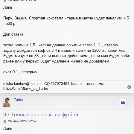
я
о
Лайв
о
к
б
н
щ
Перу. Вышка. Спортинг кристалл - тарма в матче будет пенальти 4.5
а
е
ч
, 500 р
н
а
и
л
Доп ставка :
е
у
тотал больше 1.5 , кеф на данное собитые всего 1.11 , ставлю
задачу дождаться кеф от 3.4 и выше и зайти на 1200 р , такой кеф
будет минуте на 85 , если выгорит добавляем , если мяч будет забит
ранее или у первых будет удаление ничего не добавялем
счет 0-1 , перерыв
misha.tambov@mail.ru . ICQ 667073454. Канал в телеграмм
https://t.me/Stavki_ot_Turbo
е
р
Turbo
н
у
т
Re: Точные прогнозы на футбол
ь
с
С
24 май 2026, 22:57
я
о
Лайв
о
к