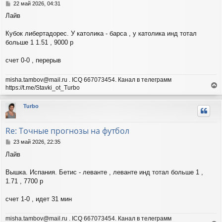
с
С
22 май 2026, 04:31
я
о
Лайв
о
к
б
н
щ
Кубок либертадорес. У католика - барса , у католика инд тотал
а
е
ч
больше 1 1.51 , 9000 р
н
а
и
л
счет 0-0 , перерыв
е
у
misha.tambov@mail.ru . ICQ 667073454. Канал в телеграмм
https://t.me/Stavki_ot_Turbo
е
р
Turbo
н
у
т
Re: Точные прогнозы на футбол
ь
с
С
23 май 2026, 22:35
я
о
Лайв
о
к
б
н
щ
Вышка. Испания. Бетис - леванте , леванте инд тотал больше 1 ,
а
е
ч
1.71 , 7700 р
н
а
и
л
счет 1-0 , идет 31 мин
е
у
misha.tambov@mail.ru . ICQ 667073454. Канал в телеграмм