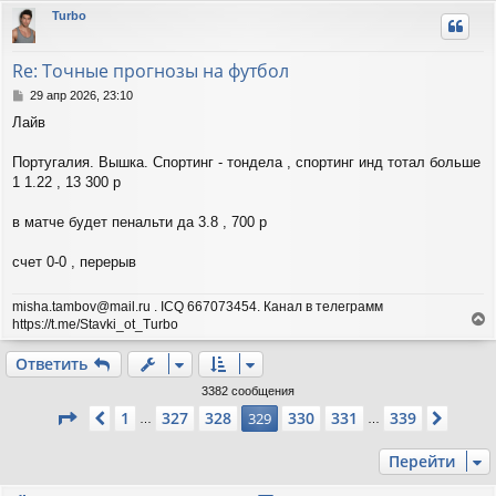
р
Turbo
н
у
т
Re: Точные прогнозы на футбол
ь
с
С
29 апр 2026, 23:10
я
о
Лайв
о
к
б
н
щ
Португалия. Вышка. Спортинг - тондела , спортинг инд тотал больше
а
е
ч
1 1.22 , 13 300 р
н
а
и
л
в матче будет пенальти да 3.8 , 700 р
е
у
счет 0-0 , перерыв
misha.tambov@mail.ru . ICQ 667073454. Канал в телеграмм
https://t.me/Stavki_ot_Turbo
е
р
Ответить
н
у
3382 сообщения
т
Страница
329
из
339
1
327
328
330
331
339
Пред.
329
След.
…
…
ь
с
Перейти
я
к
н