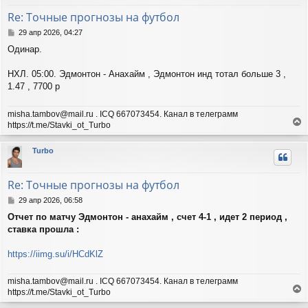
т
Re: Точные прогнозы на футбол
ь
с
С
29 апр 2026, 04:27
я
о
Одинар.
о
к
б
н
щ
НХЛ. 05:00. Эдмонтон - Анахайм , Эдмонтон инд тотал больше 3 ,
а
е
ч
1.47 , 7700 р
н
а
и
л
misha.tambov@mail.ru . ICQ 667073454. Канал в телеграмм
е
у
https://t.me/Stavki_ot_Turbo
е
р
Turbo
н
у
т
Re: Точные прогнозы на футбол
ь
с
С
29 апр 2026, 06:58
я
о
Отчет по матчу Эдмонтон - анахайм , счет 4-1 , идет 2 период ,
о
к
ставка прошла :
б
н
щ
а
е
ч
https://iimg.su/i/HCdKlZ
н
а
и
л
misha.tambov@mail.ru . ICQ 667073454. Канал в телеграмм
е
у
https://t.me/Stavki_ot_Turbo
е