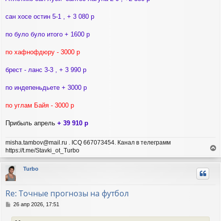
сан хосе остин 5-1 , + 3 080 р
по було було итого + 1600 р
по хафнофдюру - 3000 р
брест - ланс 3-3 , + 3 990 р
по индепеньдьете + 3000 р
по углам Байя - 3000 р
Прибыль апрель
+ 39 910 р
misha.tambov@mail.ru . ICQ 667073454. Канал в телеграмм
https://t.me/Stavki_ot_Turbo
е
р
Turbo
н
у
т
Re: Точные прогнозы на футбол
ь
с
С
26 апр 2026, 17:51
я
о
о
к