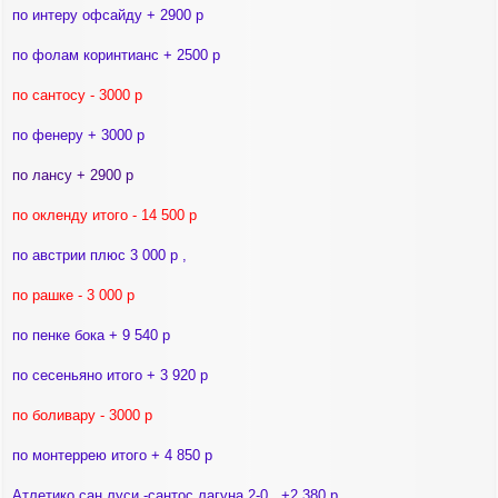
я
о
по интеру офсайду + 2900 р
о
к
б
н
щ
по фолам коринтианс + 2500 р
а
е
ч
н
а
по сантосу - 3000 р
и
л
е
у
по фенеру + 3000 р
по лансу + 2900 р
по окленду итого - 14 500 р
по австрии плюс 3 000 р ,
по рашке - 3 000 р
по пенке бока + 9 540 р
по сесеньяно итого + 3 920 р
по боливару - 3000 р
по монтеррею итого + 4 850 р
Атлетико сан луси -сантос лагуна 2-0 , +2 380 р