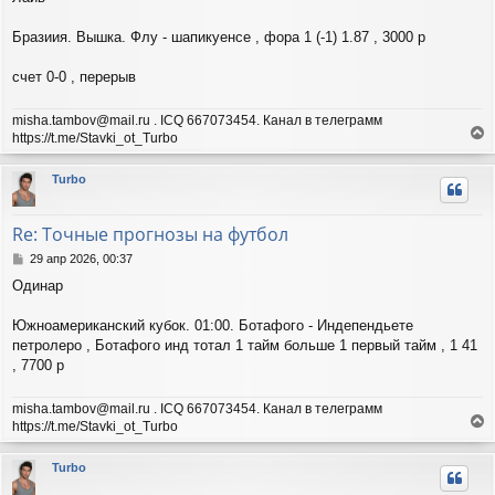
о
к
б
н
щ
Бразиия. Вышка. Флу - шапикуенсе , фора 1 (-1) 1.87 , 3000 р
а
е
ч
н
а
счет 0-0 , перерыв
и
л
е
у
misha.tambov@mail.ru . ICQ 667073454. Канал в телеграмм
https://t.me/Stavki_ot_Turbo
е
р
Turbo
н
у
т
Re: Точные прогнозы на футбол
ь
с
С
29 апр 2026, 00:37
я
о
Одинар
о
к
б
н
щ
Южноамериканский кубок. 01:00. Ботафого - Индепендьете
а
е
ч
петролеро , Ботафого инд тотал 1 тайм больше 1 первый тайм , 1 41
н
а
, 7700 р
и
л
е
у
misha.tambov@mail.ru . ICQ 667073454. Канал в телеграмм
https://t.me/Stavki_ot_Turbo
е
р
Turbo
н
у