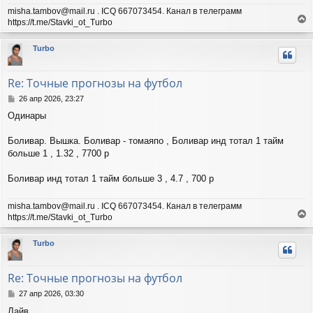
misha.tambov@mail.ru . ICQ 667073454. Канал в телеграмм
https://t.me/Stavki_ot_Turbo
е
р
Turbo
н
у
т
Re: Точные прогнозы на футбол
ь
с
С
26 апр 2026, 23:27
я
о
Одинары
о
к
б
н
щ
Боливар. Вышка. Боливар - томаяпо , Боливар инд тотал 1 тайм
а
е
ч
больше 1 , 1.32 , 7700 р
н
а
и
л
Боливар инд тотал 1 тайм больше 3 , 4.7 , 700 р
е
у
misha.tambov@mail.ru . ICQ 667073454. Канал в телеграмм
https://t.me/Stavki_ot_Turbo
е
р
Turbo
н
у
т
Re: Точные прогнозы на футбол
ь
с
С
27 апр 2026, 03:30
я
о
Лайв