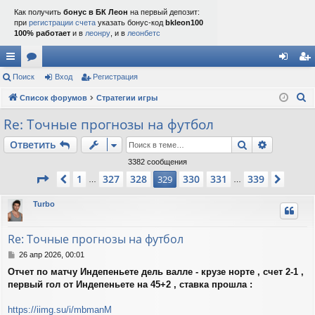
Как получить
бонус в БК Леон
на первый депозит:
при
регистрации счета
указать бонус-код
bkleon100
100% работает
и в
леонру
, и в
леонбетс
с
Поиск
ор
Вход
Регистрация
хо
ег
П
ы
Список форумов
ум
Стратегии игры
д
ис
о
лк
ы
тр
Re: Точные прогнозы на футбол
и
и
ац
Поиск
Расшире
Ответить
с
к
ия
3382 сообщения
Страница
329
из
339
1
327
328
330
331
339
Пред.
329
След.
…
…
Turbo
Re: Точные прогнозы на футбол
С
26 апр 2026, 00:01
о
Отчет по матчу Индепеньете дель валле - крузе норте , счет 2-1 ,
о
первый гол от Индепеньете на 45+2 , ставка прошла :
б
щ
е
https://iimg.su/i/mbmanM