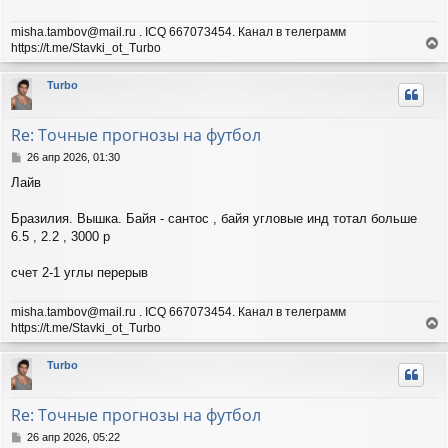
н
и
misha.tambov@mail.ru . ICQ 667073454. Канал в телеграмм
е
https://t.me/Stavki_ot_Turbo
е
р
Turbo
н
у
т
Re: Точные прогнозы на футбол
ь
с
С
26 апр 2026, 01:30
я
о
Лайв
о
к
б
н
щ
Бразилия. Вышка. Байя - сантос , байя угловые инд тотал больше
а
е
ч
6.5 , 2.2 , 3000 р
н
а
и
л
счет 2-1 углы перерыв
е
у
misha.tambov@mail.ru . ICQ 667073454. Канал в телеграмм
https://t.me/Stavki_ot_Turbo
е
р
Turbo
н
у
т
Re: Точные прогнозы на футбол
ь
с
С
26 апр 2026, 05:22