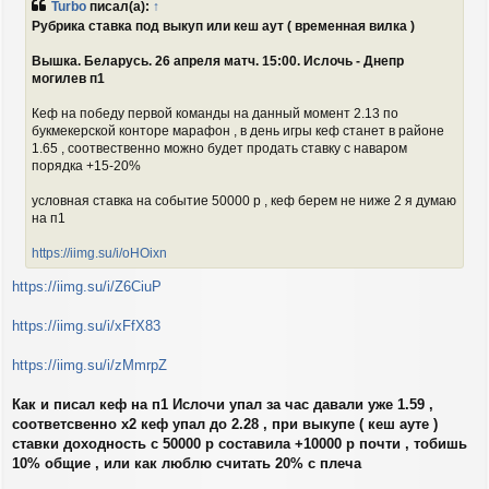
Turbo
писал(а):
↑
б
н
Рубрика ставка под выкуп или кеш аут ( временная вилка )
щ
а
е
ч
Вышка. Беларусь. 26 апреля матч. 15:00. Ислочь - Днепр
н
а
и
могилев п1
л
е
у
Кеф на победу первой команды на данный момент 2.13 по
букмекерской конторе марафон , в день игры кеф станет в районе
1.65 , соотвественно можно будет продать ставку с наваром
порядка +15-20%
условная ставка на событие 50000 р , кеф берем не ниже 2 я думаю
на п1
https://iimg.su/i/oHOixn
https://iimg.su/i/Z6CiuP
https://iimg.su/i/xFfX83
https://iimg.su/i/zMmrpZ
Как и писал кеф на п1 Ислочи упал за час давали уже 1.59 ,
соответсвенно х2 кеф упал до 2.28 , при выкупе ( кеш ауте )
ставки доходность с 50000 р составила +10000 р почти , тобишь
10% общие , или как люблю считать 20% с плеча