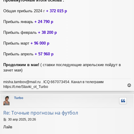
Промежуточные итоги основа :
о
к
б
н
щ
Общая прибыль 2024 г
+ 372 015 р
а
е
ч
н
а
Прибыль январь
+ 24 790 р
и
л
е
у
Прибыль февраль
+ 38 200 р
Прибыль март
+ 96 000 р
Прибыль апрель
+ 57 960 р
Продолжим в мае!
( ставки последующие апрельские пойдут в
зачет мая)
misha.tambov@mail.ru . ICQ 667073454. Канал в телеграмм
https://t.me/Stavki_ot_Turbo
е
р
Turbo
н
у
т
Re: Точные прогнозы на футбол
ь
с
С
30 апр 2025, 20:26
я
о
Лайв
о
к
б
н