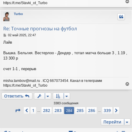
https://t.me/Stavki_ot_Turbo
е
р
Turbo
н
у
т
Re: Точные прогнозы на футбол
ь
с
С
02 май 2025, 22:47
я
о
Лайв
о
к
б
н
щ
Вышка. Бельгия. Вестерлоо - Дендер , тотал матча больше 3 , 1.19 ,
а
е
ч
13 300 р
н
а
и
л
счет 1-1 , перерыв
е
у
misha.tambov@mail.ru . ICQ 667073454. Канал в телеграмм
https://t.me/Stavki_ot_Turbo
е
р
Ответить
н
у
3383 сообщения
т
Страница
284
из
339
1
282
283
285
286
339
Пред.
284
След.
…
…
ь
с
Перейти
я
к
н