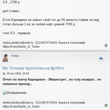
е
ч
3.8 , 1700 р
н
а
и
л
доп ставка :
е
у
Если Карнарвон не забьет свой гол до 55 минута ставим на инд
тотал больше 1 их за любой кеф суммой 7700 р
счет 0-3 , перерыв
misha.tambov@mail.ru . ICQ 667073454. Канал в телеграмм
https://t.me/Stavki_ot_Turbo
е
р
Turbo
н
у
т
Re: Точные прогнозы на футбол
ь
с
С
15 окт 2024, 23:49
я
о
Отчет по матчу Карнарвон - Эберестуит , по голу возврат , по
о
к
пенальти проход :
б
н
щ
а
е
ч
н
а
и
л
misha.tambov@mail.ru . ICQ 667073454. Канал в телеграмм
е
у
https://t.me/Stavki_ot_Turbo
е