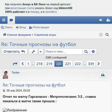
Как получить
бонус в БК Леон
на первый депозит:
при
регистрации счета
указать бонус-код
bkleon100
100% работает
и в
леонру
, и в
леонбетс
с
Поиск
ор
Вход
Регистрация
хо
ег
П
ы
Список форумов
ум
Стратегии игры
д
ис
о
лк
ы
тр
Re: Точные прогнозы на футбол
и
и
ац
Поиск
Расшире
Ответить
с
к
ия
3385 сообщений
Страница
220
из
339
1
218
219
221
222
339
Пред.
220
След.
…
…
Turbo
Re: Точные прогнозы на футбол
С
05 апр 2024, 03:03
о
Отчет по матчу Гарсиласко - Метрополитанес 3-2 , ставка
о
пенальти в матче также прошла :
б
щ
е