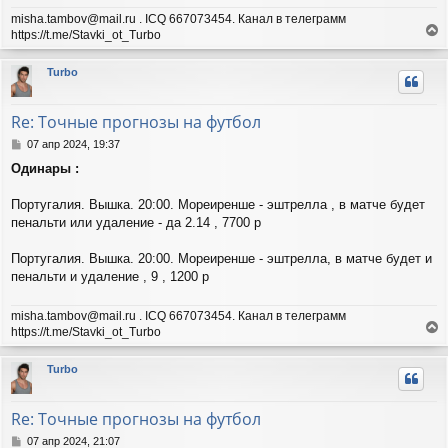
misha.tambov@mail.ru . ICQ 667073454. Канал в телеграмм
https://t.me/Stavki_ot_Turbo
е
р
Turbo
н
у
т
Re: Точные прогнозы на футбол
ь
с
С
07 апр 2024, 19:37
я
о
Одинары :
о
к
б
н
щ
Португалия. Вышка. 20:00. Мореиренше - эштрелла , в матче будет
а
е
ч
пенальти или удаление - да 2.14 , 7700 р
н
а
и
л
Португалия. Вышка. 20:00. Мореиренше - эштрелла, в матче будет и
е
у
пенальти и удаление , 9 , 1200 р
misha.tambov@mail.ru . ICQ 667073454. Канал в телеграмм
https://t.me/Stavki_ot_Turbo
е
р
Turbo
н
у
т
Re: Точные прогнозы на футбол
ь
с
С
07 апр 2024, 21:07