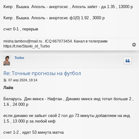
б
н
щ
Кипр . Вышка. Апоэль - анортосис , Апоэль забет - да 1.35 , 13000 р
а
е
ч
н
а
Кипр . Вышка. Апоэль - анортосис ф1(0) 1.92 , 3000 р
и
л
е
у
счет 0-1 , перерыв
misha.tambov@mail.ru . ICQ 667073454. Канал в телеграмм
https://t.me/Stavki_ot_Turbo
е
р
Turbo
н
у
т
Re: Точные прогнозы на футбол
ь
с
С
07 апр 2024, 19:14
я
о
Лайв
о
к
б
н
щ
Беларусь. Дин минск - Нафтан , Динамо минск инд тотал больше 2 ,
а
е
ч
1.6 , 24 000 р
н
а
и
л
если динамо не забьет свой 2 гол до 73 минуты добавляем на инд
е
у
1.5 , 13 000 р за любой кеф
счет 1-2 , идет 53 минута матча