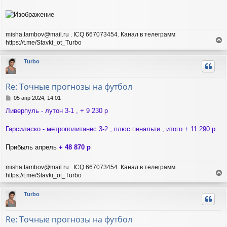
н
и
е
misha.tambov@mail.ru . ICQ 667073454. Канал в телеграмм
https://t.me/Stavki_ot_Turbo
е
р
Turbo
н
у
т
Re: Точные прогнозы на футбол
ь
с
С
05 апр 2024, 14:01
я
о
Ливерпуль - лутон 3-1 , + 9 230 р
о
к
б
н
щ
Гарсиласко - метрополитанес 3-2 , плюс пенальти , итого + 11 290 р
а
е
ч
н
а
Прибыль апрель
+ 48 870 р
и
л
е
у
misha.tambov@mail.ru . ICQ 667073454. Канал в телеграмм
https://t.me/Stavki_ot_Turbo
е
р
Turbo
н
у
т
Re: Точные прогнозы на футбол
ь