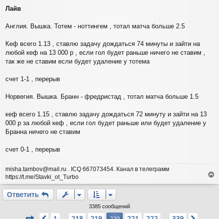
я
о
Лайв
о
к
б
н
щ
Англия. Вышка. Тотем - ноттингем , тотал матча больше 2.5
а
е
ч
н
а
Кеф всего 1.13 , ставлю задачу дождаться 74 минуты и зайти на
и
л
любой кеф на 13 000 р , если гол будет раньше ничего не ставим ,
е
у
так же не ставим если будет удаление у тотема
счет 1-1 , перерыв
Норвегия. Вышка. Бранн - фредристад , тотал матча больше 1.5
кеф всего 1.15 , ставлю задачу дождаться 72 минуту и зайти на 13
000 р за любой кеф , если гол будет раньше или будет удаление у
Бранна ничего не ставим
счет 0-1 , перерыв
misha.tambov@mail.ru . ICQ 667073454. Канал в телеграмм
https://t.me/Stavki_ot_Turbo
е
р
Ответить
н
у
3385 сообщений
т
Страница
220
из
339
1
218
219
221
222
339
Пред.
220
След.
…
…