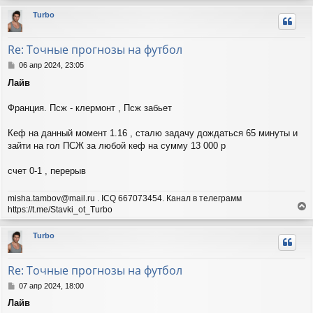
р
Turbo
н
у
т
Re: Точные прогнозы на футбол
ь
с
С
06 апр 2024, 23:05
я
о
Лайв
о
к
б
н
щ
Франция. Псж - клермонт , Псж забьет
а
е
ч
н
а
Кеф на данный момент 1.16 , сталю задачу дождаться 65 минуты и
и
л
зайти на гол ПСЖ за любой кеф на сумму 13 000 р
е
у
счет 0-1 , перерыв
misha.tambov@mail.ru . ICQ 667073454. Канал в телеграмм
https://t.me/Stavki_ot_Turbo
е
р
Turbo
н
у
т
Re: Точные прогнозы на футбол
ь
с
С
07 апр 2024, 18:00
я
о
Лайв
о
к