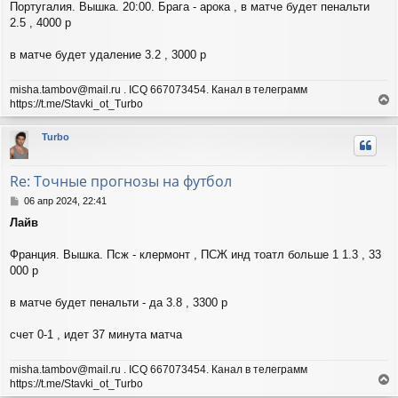
щ
Португалия. Вышка. 20:00. Брага - арока , в матче будет пенальти
а
е
ч
2.5 , 4000 р
н
а
и
л
в матче будет удаление 3.2 , 3000 р
е
у
misha.tambov@mail.ru . ICQ 667073454. Канал в телеграмм
https://t.me/Stavki_ot_Turbo
е
р
Turbo
н
у
т
Re: Точные прогнозы на футбол
ь
с
С
06 апр 2024, 22:41
я
о
Лайв
о
к
б
н
щ
Франция. Вышка. Псж - клермонт , ПСЖ инд тоатл больше 1 1.3 , 33
а
е
ч
000 р
н
а
и
л
в матче будет пенальти - да 3.8 , 3300 р
е
у
счет 0-1 , идет 37 минута матча
misha.tambov@mail.ru . ICQ 667073454. Канал в телеграмм
https://t.me/Stavki_ot_Turbo
е