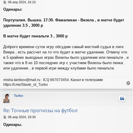
с
С
06 апр 2024, 16:10
я
о
Одинары:
о
к
б
н
щ
Португалия. Вышка. 17:30. Фамаликан - Визела , в матче будет
а
е
ч
удаление 3.5 , 3000 р
н
а
и
л
В матче будет пенальти 3 , 3000 р
е
у
Доброго времени суток игру обсудим самый жесткий судья в лиге
Виера , есть рассчет на то что будет в матче удаление. Отмечу что
в 5 крайних выездных играх Визелы было удаление или пенальти , и
также что в 8 из 10 последних игр с участием Визелы было пенка
или удаление , в первой игре между клубами было пенальти.
misha.tambov@mail.ru . ICQ 667073454. Канал в телеграмм
https://t.me/Stavki_ot_Turbo
е
р
Turbo
н
у
т
Re: Точные прогнозы на футбол
ь
с
С
06 апр 2024, 19:34
я
о
Одинары.
о
к
б
н