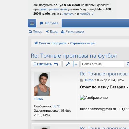
Как получить
бонус в БК Леон
на первый депозит:
при
регистрации счета
указать бонус-код
bkleon100
100% работает
и в
леонру
, и в
леонбетс
Форумы
с
Поиск
Вход
Регистрация
ы
Список форумов
Стратегии игры
лк
Re: Точные прогнозы на футбол
и
Ответить
Re: Точные прогнозы
С
Turbo
»
06 мар 2024, 00:57
о
Отчет по матчу Бавария - 
о
б
щ
Turbo
е
н
Сообщения:
3572
misha.tambov@mail.ru . ICQ 66
и
Зарегистрирован:
03 фев
е
2021, 14:47
Re: Точные прогнозы