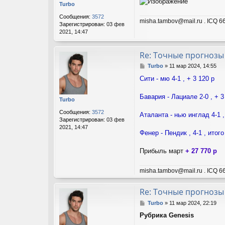
щ
Turbo
е
н
Сообщения:
3572
misha.tambov@mail.ru . ICQ 66
и
Зарегистрирован:
03 фев
е
2021, 14:47
Re: Точные прогнозы
С
Turbo
»
11 мар 2024, 14:55
о
Сити - мю 4-1 , + 3 120 р
о
б
щ
Бавария - Лациале 2-0 , + 3
Turbo
е
н
Сообщения:
3572
Аталанта - нью инглад 4-1 ,
и
Зарегистрирован:
03 фев
е
2021, 14:47
Фенер - Пендик , 4-1 , итого
Прибыль март
+ 27 770 р
misha.tambov@mail.ru . ICQ 66
Re: Точные прогнозы
С
Turbo
»
11 мар 2024, 22:19
о
Рубрика Genesis
о
б