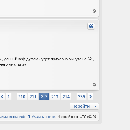
ч
а
В
л
е
у
р
н
у
т
ь
с
я
к
н
р , данный кеф думаю будет примерно минуте на 62 ,
а
чего не ставим.
ч
а
л
у
В
е
р
траница
212
из
339
1
210
211
213
214
339
Пред.
212
След.
…
…
н
у
Перейти
т
ь
 администрацией
Удалить cookies
Часовой пояс:
UTC+03:00
с
я
к