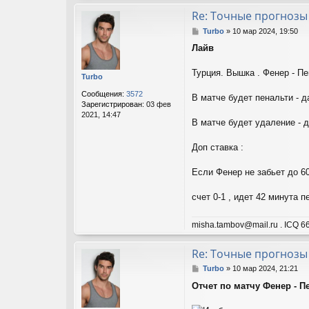
Re: Точные прогнозы
С
Turbo
»
10 мар 2024, 19:50
о
Лайв
о
б
щ
Турция. Вышка . Фенер - Пен
Turbo
е
н
Сообщения:
3572
В матче будет пенальти - да
и
Зарегистрирован:
03 фев
е
2021, 14:47
В матче будет удаление - да
Доп ставка :
Если Фенер не забьет до 6
счет 0-1 , идет 42 минута 
misha.tambov@mail.ru . ICQ 66
Re: Точные прогнозы
С
Turbo
»
10 мар 2024, 21:21
о
Отчет по матчу Фенер - Пе
о
б