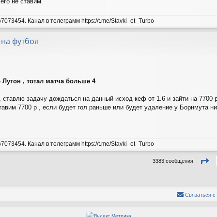
его не ставим.
7073454. Канал в телеграмм https://t.me/Stavki_ot_Turbo
 на футбол
 Лутон , тотал матча больше 4
, ставлю задачу дождаться на данный исход кеф от 1.6 и зайти на 7700 
тавим 7700 р , если будет гол раньше или будет удаление у Борнмута ни
7073454. Канал в телеграмм https://t.me/Stavki_ot_Turbo
С
3383 сообщения
Связаться с