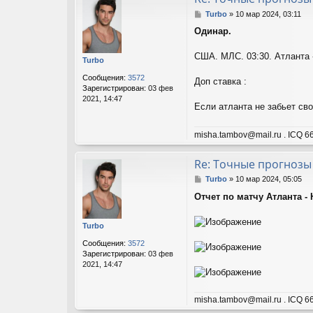
С
Turbo
»
10 мар 2024, 03:11
о
Одинар.
о
б
щ
США. МЛС. 03:30. Атланта -
Turbo
е
н
Сообщения:
3572
Доп ставка :
и
Зарегистрирован:
03 фев
е
2021, 14:47
Если атланта не забьет св
misha.tambov@mail.ru . ICQ 66
Re: Точные прогнозы
С
Turbo
»
10 мар 2024, 05:05
о
Отчет по матчу Атланта - 
о
б
щ
Turbo
е
н
Сообщения:
3572
и
Зарегистрирован:
03 фев
е
2021, 14:47
misha.tambov@mail.ru . ICQ 66