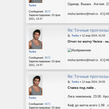
щ
Одинар. Вышка . Англия. 23
Turbo
е
н
Сообщения:
3572
misha.tambov@mail.ru . ICQ 66
и
Зарегистрирован:
03 фев
е
2021, 14:47
Re: Точные прогнозы
С
Turbo
»
12 мар 2024, 01:03
о
Отчет по матчу Челси - нь
о
б
щ
Turbo
е
н
Сообщения:
3572
misha.tambov@mail.ru . ICQ 66
и
Зарегистрирован:
03 фев
е
2021, 14:47
Re: Точные прогнозы
С
Turbo
»
12 мар 2024, 20:05
о
Ставка под лайв .
о
б
щ
Лига чемпионов. 23:00. Арс
Turbo
е
н
Сообщения:
3572
Кеф до матча всего 1.09 , 
и
Зарегистрирован:
03 фев