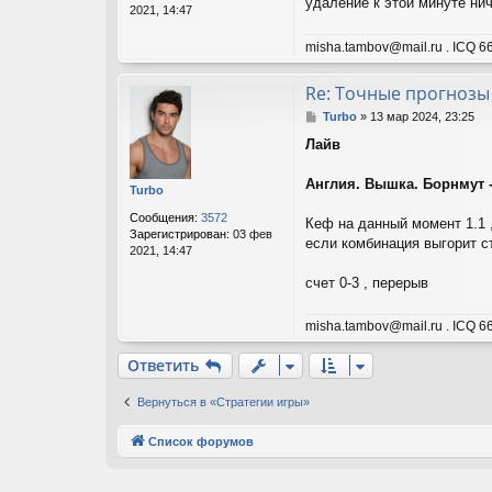
удаление к этой минуте нич
е
2021, 14:47
misha.tambov@mail.ru . ICQ 66
Re: Точные прогнозы
С
Turbo
»
13 мар 2024, 23:25
о
Лайв
о
б
щ
Англия. Вышка. Борнмут -
Turbo
е
н
Сообщения:
3572
Кеф на данный момент 1.1 
и
Зарегистрирован:
03 фев
если комбинация выгорит с
е
2021, 14:47
счет 0-3 , перерыв
misha.tambov@mail.ru . ICQ 66
Ответить
Вернуться в «Стратегии игры»
Список форумов