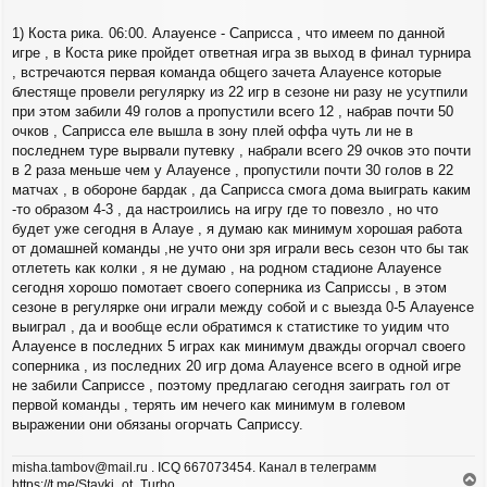
и
л
е
у
1) Коста рика. 06:00. Алауенсе - Саприсса , что имеем по данной
игре , в Коста рике пройдет ответная игра зв выход в финал турнира
, встречаются первая команда общего зачета Алауенсе которые
блестяще провели регулярку из 22 игр в сезоне ни разу не усутпили
при этом забили 49 голов а пропустили всего 12 , набрав почти 50
очков , Саприсса еле вышла в зону плей оффа чуть ли не в
последнем туре вырвали путевку , набрали всего 29 очков это почти
в 2 раза меньше чем у Алауенсе , пропустили почти 30 голов в 22
матчах , в обороне бардак , да Саприсса смога дома выиграть каким
-то образом 4-3 , да настроились на игру где то повезло , но что
будет уже сегодня в Алауе , я думаю как минимум хорошая работа
от домашней команды ,не учто они зря играли весь сезон что бы так
отлететь как колки , я не думаю , на родном стадионе Алауенсе
сегодня хорошо помотает своего соперника из Саприссы , в этом
сезоне в регулярке они играли между собой и с выезда 0-5 Алауенсе
выиграл , да и вообще если обратимся к статистике то уидим что
Алауенсе в последних 5 играх как минимум дважды огорчал своего
соперника , из последних 20 игр дома Алауенсе всего в одной игре
не забили Саприссе , поэтому предлагаю сегодня заиграть гол от
первой команды , терять им нечего как минимум в голевом
выражении они обязаны огорчать Саприссу.
misha.tambov@mail.ru . ICQ 667073454. Канал в телеграмм
https://t.me/Stavki_ot_Turbo