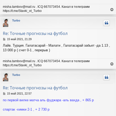
misha.tambov@mail.ru . ICQ 667073454. Канал в телеграмм
https://t.me/Stavki_ot_Turbo
е
р
Turbo
н
у
т
Re: Точные прогнозы на футбол
ь
с
С
15 май 2021, 21:29
я
о
Лайв. Турция. Галатасарай - Малати , Галатасарай забьет -да 1.13 ,
о
к
13 000 р ( счет 0-1 , перерыв )
б
н
щ
а
е
ч
misha.tambov@mail.ru . ICQ 667073454. Канал в телеграмм
н
а
https://t.me/Stavki_ot_Turbo
и
л
е
е
у
р
Turbo
н
у
т
Re: Точные прогнозы на футбол
ь
с
С
15 май 2021, 22:57
я
о
по первой вилке матча аль фуджара -аль вахда , + 865 р
о
к
б
н
щ
спартак -химки 2-1 , + 2 730 р
а
е
ч