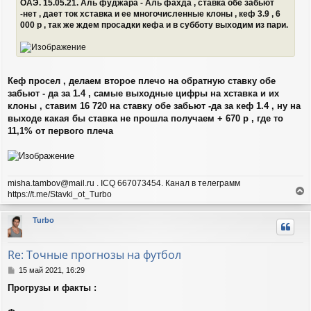
и
ОАЭ. 15.05.21. Аль фуджара - Аль фахда , ставка обе забьют
е
-нет , дает ток хставка и ее многочисленные клоны , кеф 3.9 , 6
000 р , так же ждем просадки кефа и в субботу выходим из пари.
Кеф просел , делаем второе плечо на обратную ставку обе
забьют - да за 1.4 , самые выходные цифры на хставка и их
клоны , ставим 16 720 на ставку обе забьют -да за кеф 1.4 , ну на
выходе какая бы ставка не прошла получаем + 670 р , где то
11,1% от первого плеча
misha.tambov@mail.ru . ICQ 667073454. Канал в телеграмм
https://t.me/Stavki_ot_Turbo
е
р
Turbo
н
у
т
Re: Точные прогнозы на футбол
ь
с
С
15 май 2021, 16:29
я
о
Прогрузы и факты :
о
к
б
н