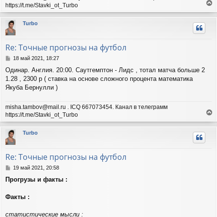
а
https://t.me/Stavki_ot_Turbo
и
л
е
е
у
р
Turbo
н
у
т
Re: Точные прогнозы на футбол
ь
с
С
18 май 2021, 18:27
я
о
Одинар. Англия. 20:00. Саутгемптон - Лидс , тотал матча больше 2
о
к
1.28 , 2300 р ( ставка на основе сложного процента математика
б
н
щ
Якуба Бернулли )
а
е
ч
н
а
misha.tambov@mail.ru . ICQ 667073454. Канал в телеграмм
и
л
https://t.me/Stavki_ot_Turbo
е
у
е
р
Turbo
н
у
т
Re: Точные прогнозы на футбол
ь
с
С
19 май 2021, 20:58
я
о
Прогрузы и факты :
о
к
б
н
щ
Факты :
а
е
ч
н
а
статистические мысли :