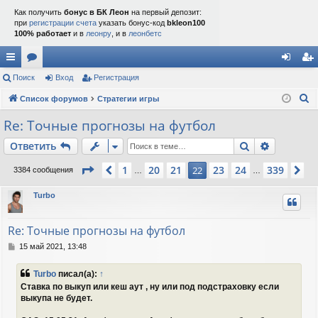
Как получить
бонус в БК Леон
на первый депозит:
при
регистрации счета
указать бонус-код
bkleon100
100% работает
и в
леонру
, и в
леонбетс
с
Поиск
ор
Вход
Регистрация
хо
ег
П
ы
Список форумов
ум
Стратегии игры
д
ис
о
лк
ы
тр
Re: Точные прогнозы на футбол
и
и
ац
Поиск
Расшире
Ответить
с
к
ия
Страница
22
из
339
1
20
21
23
24
339
Пред.
22
Сл
3384 сообщения
…
…
Turbo
Re: Точные прогнозы на футбол
С
15 май 2021, 13:48
о
о
Turbo
писал(а):
↑
б
Ставка по выкуп или кеш аут , ну или под подстраховку если
щ
выкупа не будет.
е
н