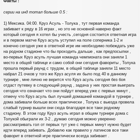
щ
Факты :
а
е
ч
н
а
серии на инд тотал больше 0.5 :
и
л
е
у
1) Мексика. 04:00. Круз Асуль - Толука , тут первая команда
забивает к ряду в 16 играх , но это не основной наверно факт
который сегодня я хотел бы учесть ,сегодня состоится ответная игра
и в первом матче Круз асуль уступил на поле соперника 1-2 и
конечно сегодня уже в ответной игре им необходимо побеждать уже
на родном стадионе что бы проходить дальше , как предпосылки ,
во-первых Круз асуль лучшая команда чемпионата они заняли 1
место в общей таблице и само собой они сегодня фавориты , Толука
прошла первый раунд с трудом, в общей таблице заняли 11 место
набрал 21 очков у того же Круз асуля их было под 40 в данному
турнире , мне лично не верится что Круз асуль сегодня без боя
отдаст путевку в следующий раунд , задача у них простая выиграть
сегодня что означает что они пойдут вперед уже с первых минут ,
отмечу что Круз асуль был лучшей домашней командой в турнире ,
дома забивали больше всех практически , Толука с выезда провела
слабый турнир вышли они сюда благодаря все таки родному
стадиону. В этом году Круз асуль играл в общем турнире дома с
Толукой обыграли их 3-2 , думаю сегодня можно уверенно
рассматривать гол от первых тут уже с первых минут нужно будет
идти вперед забивать. Добавлю как правило у латинсов все таки
фаворит в ответной игре практически всегда забивает .