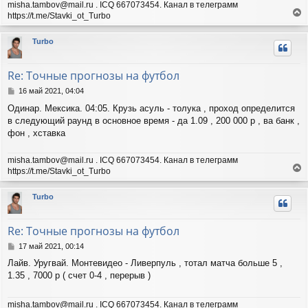
а
misha.tambov@mail.ru . ICQ 667073454. Канал в телеграмм
и
л
https://t.me/Stavki_ot_Turbo
е
у
е
р
Turbo
н
у
т
Re: Точные прогнозы на футбол
ь
с
С
16 май 2021, 04:04
я
о
Одинар. Мексика. 04:05. Крузь асуль - толука , проход определится
о
к
в следующий раунд в основное время - да 1.09 , 200 000 р , ва банк ,
б
н
щ
фон , хставка
а
е
ч
н
а
misha.tambov@mail.ru . ICQ 667073454. Канал в телеграмм
и
л
https://t.me/Stavki_ot_Turbo
е
у
е
р
Turbo
н
у
т
Re: Точные прогнозы на футбол
ь
с
С
17 май 2021, 00:14
я
о
Лайв. Уругвай. Монтевидео - Ливерпуль , тотал матча больше 5 ,
о
к
1.35 , 7000 р ( счет 0-4 , перерыв )
б
н
щ
а
е
ч
misha.tambov@mail.ru . ICQ 667073454. Канал в телеграмм
н