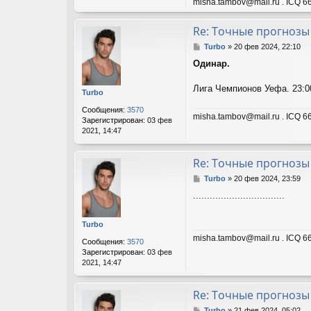
misha.tambov@mail.ru . ICQ 66
Re: Точные прогнозы
С
Turbo
»
20 фев 2024, 22:10
о
Одинар.
о
б
щ
Лига Чемпионов Уефа. 23:00
Turbo
е
н
Сообщения:
3570
misha.tambov@mail.ru . ICQ 66
и
Зарегистрирован:
03 фев
е
2021, 14:47
Re: Точные прогнозы
С
Turbo
»
20 фев 2024, 23:59
о
.................................
о
б
щ
Turbo
е
misha.tambov@mail.ru . ICQ 66
н
Сообщения:
3570
и
Зарегистрирован:
03 фев
е
2021, 14:47
Re: Точные прогнозы
С
Turbo
»
21 фев 2024, 05:02