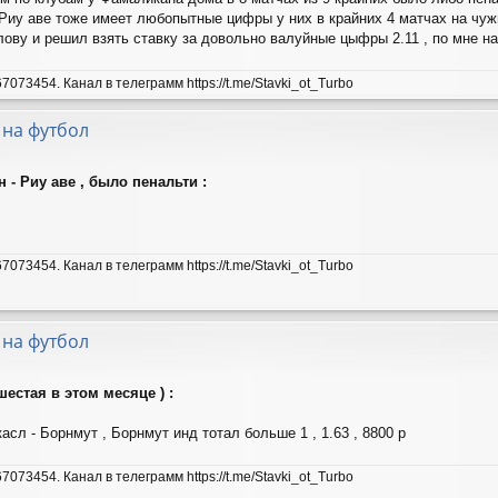
. Риу аве тоже имеет любопытные цифры у них в крайних 4 матчах на чу
лову и решил взять ставку за довольно валуйные цыфры 2.11 , по мне на
7073454. Канал в телеграмм https://t.me/Stavki_ot_Turbo
 на футбол
 - Риу аве , было пенальти :
7073454. Канал в телеграмм https://t.me/Stavki_ot_Turbo
 на футбол
шестая в этом месяце ) :
асл - Борнмут , Борнмут инд тотал больше 1 , 1.63 , 8800 р
7073454. Канал в телеграмм https://t.me/Stavki_ot_Turbo