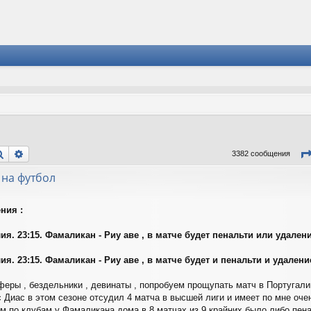
Поиск
Расширенный поиск
3382 сообщения
 на футбол
ния :
я. 23:15. Фамаликан - Риу аве , в матче будет пенальти или удаление 
я. 23:15. Фамаликан - Риу аве , в матче будет и пенальти и удаление 
феры , бездельники , девинаты , попробуем прощупать матч в Португал
 Диас в этом сезоне отсудил 4 матча в высшей лиги и имеет по мне оче
ем по клубам у Фамаликана дома в 8 матчах из 9 крайних было либо пен