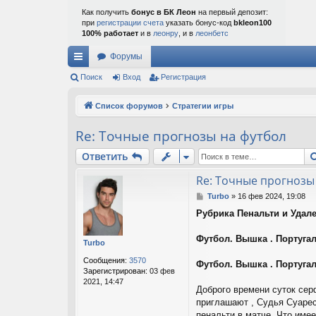
Как получить
бонус в БК Леон
на первый депозит:
при
регистрации счета
указать бонус-код
bkleon100
100% работает
и в
леонру
, и в
леонбетс
Форумы
с
Поиск
Вход
Регистрация
ы
Список форумов
Стратегии игры
лк
Re: Точные прогнозы на футбол
и
Ответить
Re: Точные прогнозы
С
Turbo
»
16 фев 2024, 19:08
о
Рубрика Пенальти и Удале
о
б
щ
Футбол. Вышка . Португали
Turbo
е
н
Сообщения:
3570
Футбол. Вышка . Португали
и
Зарегистрирован:
03 фев
е
2021, 14:47
Доброго времени суток сер
приглашают , Судья Суарес
пенальти в матче. Что име