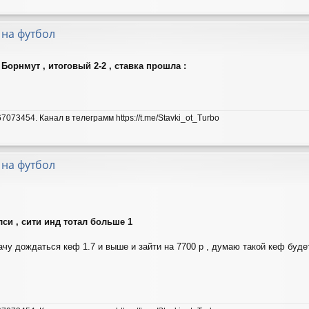
 на футбол
Борнмут , итоговый 2-2 , ставка прошла :
7073454. Канал в телеграмм https://t.me/Stavki_ot_Turbo
 на футбол
лси , сити инд тотал больше 1
ачу дождаться кеф 1.7 и выше и зайти на 7700 р , думаю такой кеф буде