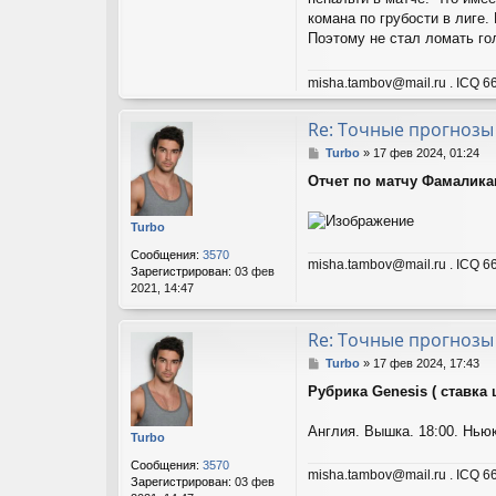
комана по грубости в лиге
Поэтому не стал ломать го
misha.tambov@mail.ru . ICQ 66
Re: Точные прогнозы
С
Turbo
»
17 фев 2024, 01:24
о
Отчет по матчу Фамаликан
о
б
щ
Turbo
е
н
Сообщения:
3570
misha.tambov@mail.ru . ICQ 66
и
Зарегистрирован:
03 фев
е
2021, 14:47
Re: Точные прогнозы
С
Turbo
»
17 фев 2024, 17:43
о
Рубрика Genesis ( ставка 
о
б
щ
Англия. Вышка. 18:00. Ньюк
Turbo
е
н
Сообщения:
3570
misha.tambov@mail.ru . ICQ 66
и
Зарегистрирован:
03 фев
е