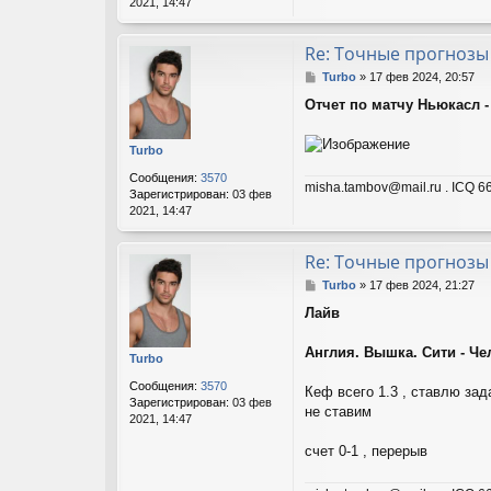
2021, 14:47
Re: Точные прогнозы
С
Turbo
»
17 фев 2024, 20:57
о
Отчет по матчу Ньюкасл - 
о
б
щ
Turbo
е
н
Сообщения:
3570
misha.tambov@mail.ru . ICQ 66
и
Зарегистрирован:
03 фев
е
2021, 14:47
Re: Точные прогнозы
С
Turbo
»
17 фев 2024, 21:27
о
Лайв
о
б
щ
Англия. Вышка. Сити - Че
Turbo
е
н
Сообщения:
3570
Кеф всего 1.3 , ставлю зад
и
Зарегистрирован:
03 фев
не ставим
е
2021, 14:47
счет 0-1 , перерыв