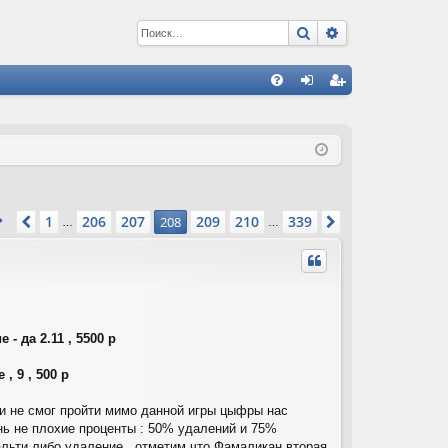
Поиск
Расширенный 
С
FA
хо
ег
Q
д
ис
тр
ац
Страница
208
из
339
1
206
207
209
210
339
Пред.
208
След.
…
…
ия
- да 2.11 , 5500 р
, 9 , 500 р
ии не смог пройти мимо данной игры цыфры нас
нь не плохие проценты : 50% удалений и 75%
альти либо удаление , отметим что Фамаликан вторая