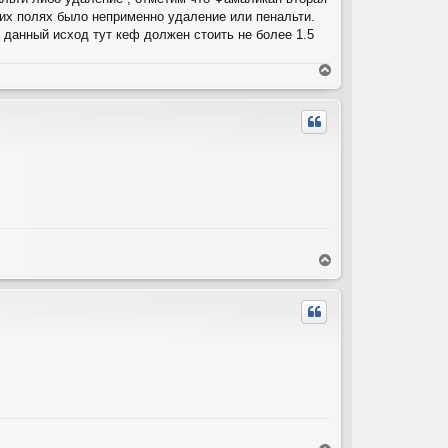
жих полях было неприменно удаление или пенальти.
 данный исход тут кеф должен стоить не более 1.5
В
е
р
н
у
т
ь
с
я
к
н
а
В
ч
е
а
р
л
н
у
у
т
ь
с
я
к
н
а