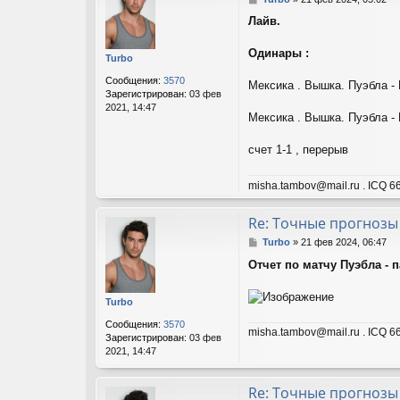
о
Лайв.
о
б
щ
Одинары :
Turbo
е
н
Сообщения:
3570
Мексика . Вышка. Пуэбла - П
и
Зарегистрирован:
03 фев
е
2021, 14:47
Мексика . Вышка. Пуэбла - 
счет 1-1 , перерыв
misha.tambov@mail.ru . ICQ 66
Re: Точные прогнозы
С
Turbo
»
21 фев 2024, 06:47
о
Отчет по матчу Пуэбла - п
о
б
щ
Turbo
е
н
Сообщения:
3570
misha.tambov@mail.ru . ICQ 66
и
Зарегистрирован:
03 фев
е
2021, 14:47
Re: Точные прогнозы