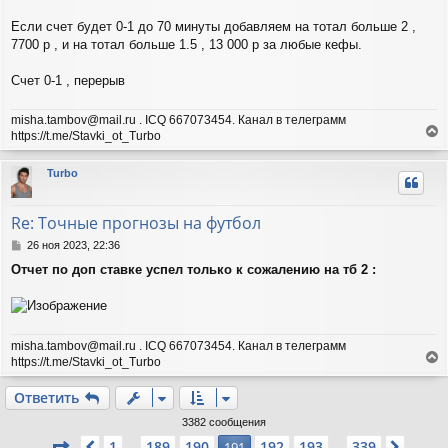
у
Если счет будет 0-1 до 70 минуты добавляем на тотал больше 2 ,
7700 р , и на тотал больше 1.5 , 13 000 р за любые кефы.
Счет 0-1 , перерыв
misha.tambov@mail.ru . ICQ 667073454. Канал в телеграмм
https://t.me/Stavki_ot_Turbo
е
р
Turbo
н
у
т
Re: Точные прогнозы на футбол
ь
с
С
26 ноя 2023, 22:36
я
о
Отчет по доп ставке успел только к сожалению на тб 2 :
о
к
б
н
щ
а
е
ч
н
а
misha.tambov@mail.ru . ICQ 667073454. Канал в телеграмм
и
л
https://t.me/Stavki_ot_Turbo
е
у
е
р
Ответить
н
у
3382 сообщения
т
Страница
191
из
339
1
189
190
192
193
339
Пред.
191
След.
…
…