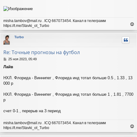
н
и
е
misha.tambov@mail.ru . ICQ 667073454. Канал в телеграмм
https://t.me/Stavki_ot_Turbo
е
р
Turbo
н
у
т
Re: Точные прогнозы на футбол
ь
с
С
25 ноя 2023, 05:49
я
о
Лайв
о
к
б
н
щ
НХЛ. Флорида - Виннипег , Флорида инд тотал больше 0.5 , 1.33 , 13
а
е
ч
000 р
н
а
и
л
НХЛ. Флорида - Виннипег , Флорида инд тотал больше 1 , 1.81 , 7700
е
у
р
счет 0-1 , перерыв на 3 период
misha.tambov@mail.ru . ICQ 667073454. Канал в телеграмм
https://t.me/Stavki_ot_Turbo
е
р