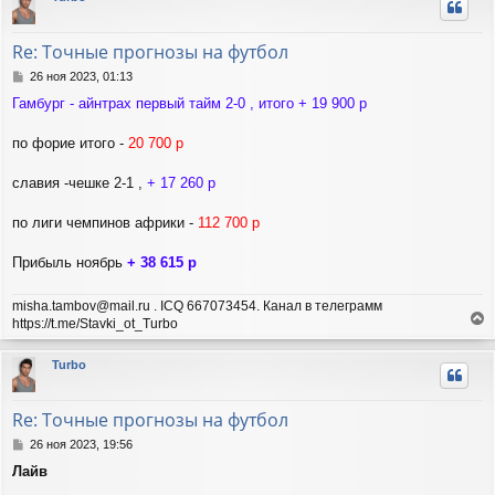
н
у
т
Re: Точные прогнозы на футбол
ь
с
С
26 ноя 2023, 01:13
я
о
Гамбург - айнтрах первый тайм 2-0 , итого + 19 900 р
о
к
б
н
щ
по форие итого -
20 700 р
а
е
ч
н
а
славия -чешке 2-1 ,
+ 17 260 р
и
л
е
у
по лиги чемпинов африки -
112 700 р
Прибыль ноябрь
+ 38 615 р
misha.tambov@mail.ru . ICQ 667073454. Канал в телеграмм
https://t.me/Stavki_ot_Turbo
е
р
Turbo
н
у
т
Re: Точные прогнозы на футбол
ь
с
С
26 ноя 2023, 19:56
я
о
Лайв
о
к
б