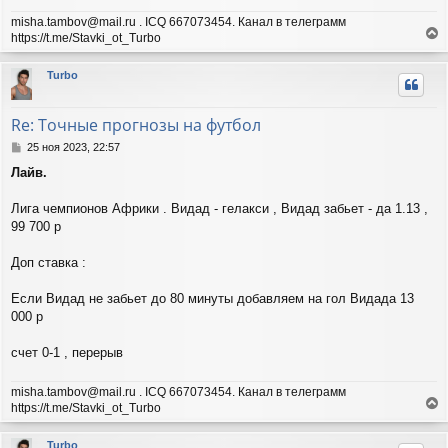
misha.tambov@mail.ru . ICQ 667073454. Канал в телеграмм
https://t.me/Stavki_ot_Turbo
е
р
Turbo
н
у
т
Re: Точные прогнозы на футбол
ь
с
С
25 ноя 2023, 22:57
я
о
Лайв.
о
к
б
н
щ
Лига чемпионов Африки . Видад - гелакси , Видад забьет - да 1.13 ,
а
е
ч
99 700 р
н
а
и
л
Доп ставка :
е
у
Если Видад не забьет до 80 минуты добавляем на гол Видада 13
000 р
счет 0-1 , перерыв
misha.tambov@mail.ru . ICQ 667073454. Канал в телеграмм
https://t.me/Stavki_ot_Turbo
е
р
Turbo