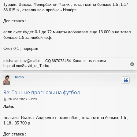
н
щ
Турция. Вышка. Фенербахче- Фатих , тотал матча больше 1.5 ,1.17 ,
а
е
ч
38 615 р , ставлю всю прибыль Ноября.
н
а
и
л
Доп ставка :
е
у
если счет будет 0-1 до 72 минуты добавляем еще 13 000 р на тотал
больше 1.5 за любой кеф.
Счет 0-1 , перерыв
misha.tambov@mail.ru . ICQ 667073454. Канал в телеграмм
https://t.me/Stavki_ot_Turbo
е
р
Turbo
н
у
т
Re: Точные прогнозы на футбол
ь
с
С
26 ноя 2023, 21:29
я
о
Лайв.
о
к
б
н
щ
Бельгия. Вышка. Андерлехт - моленбек , тотал матча больше 1.5 ,
а
е
ч
1.18 , 35 700 р
н
а
и
л
Доп ставка :
е