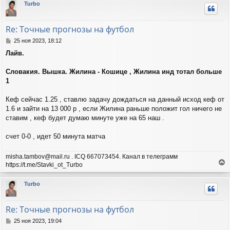
Turbo
н
у
т
Re: Точные прогнозы на футбол
ь
с
С
25 ноя 2023, 18:12
я
о
Лайв.
о
к
б
н
щ
Словакия. Вышка. Жилина - Кошице , Жилина инд тотал больше
а
е
ч
1
н
а
и
л
Кеф сейчас 1.25 , ставлю задачу дождаться на данный исход кеф от
е
у
1.6 и зайти на 13 000 р , если Жилина раньше положит гол ничего не
ставим , кеф будет думаю минуте уже на 65 наш .
счет 0-0 , идет 50 минута матча
misha.tambov@mail.ru . ICQ 667073454. Канал в телеграмм
https://t.me/Stavki_ot_Turbo
е
р
Turbo
н
у
т
Re: Точные прогнозы на футбол
ь
с
С
25 ноя 2023, 19:04
я
о