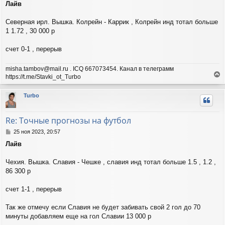
Лайв
о
к
б
н
щ
Северная ирл. Вышка. Колрейн - Каррик , Колрейн инд тотал больше
а
е
ч
1 1.72 , 30 000 р
н
а
и
л
счет 0-1 , перерыв
е
у
misha.tambov@mail.ru . ICQ 667073454. Канал в телеграмм
https://t.me/Stavki_ot_Turbo
е
р
Turbo
н
у
т
Re: Точные прогнозы на футбол
ь
с
С
25 ноя 2023, 20:57
я
о
Лайв
о
к
б
н
щ
Чехия. Вышка. Славия - Чешке , славия инд тотал больше 1.5 , 1.2 ,
а
е
ч
86 300 р
н
а
и
л
счет 1-1 , перерыв
е
у
Так же отмечу если Славия не будет забивать свой 2 гол до 70
минуты добавляем еще на гол Славии 13 000 р