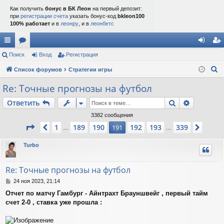
Как получить
бонус в БК Леон
на первый депозит:
при
регистрации счета
указать бонус-код
bkleon100
100% работает
и в
леонру
, и в
леонбетс
с
Поиск
ор
Вход
Регистрация
хо
ег
П
ы
Список форумов
ум
Стратегии игры
д
ис
о
лк
ы
тр
Re: Точные прогнозы на футбол
и
и
ац
Поиск
Расшире
Ответить
с
к
ия
3382 сообщения
Страница
191
из
339
1
189
190
192
193
339
Пред.
191
След.
…
…
Turbo
Re: Точные прогнозы на футбол
С
24 ноя 2023, 21:14
о
Отчет по матчу Гамбург - Айнтрахт Брауншвейг , первый тайм
о
счет 2-0 , ставка уже прошла :
б
щ
е