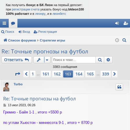
Как получить
бонус в БК Леон
на первый депозит:
при
регистрации счета
указать бонус-код
bkleon100
100% работает
и в
леонру
, и в
леонбетс
с
Поиск
ор
Вход
Регистрация
хо
ег
П
ы
Список форумов
ум
Стратегии игры
д
ис
о
лк
ы
тр
Re: Точные прогнозы на футбол
и
и
ац
Поиск
Расшире
Ответить
с
к
ия
3383 сообщения
Страница
163
из
339
1
161
162
164
165
339
Пред.
163
След.
…
…
Turbo
Re: Точные прогнозы на футбол
С
13 июл 2023, 06:26
о
Гремио - Байя 1-1 , итого +5500 р
о
б
щ
по углам Хьюстон - миннесота 9-1 , итого + 8700 р
е