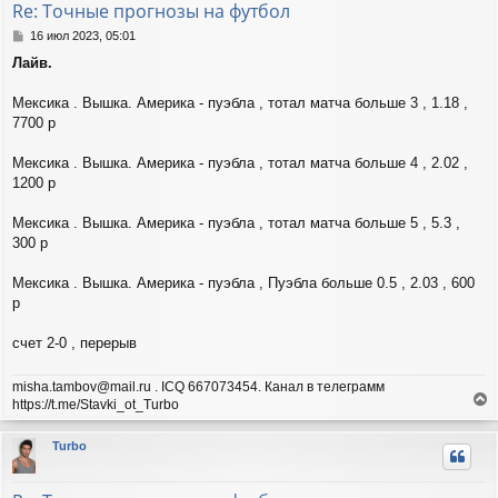
Re: Точные прогнозы на футбол
ь
с
С
16 июл 2023, 05:01
я
о
Лайв.
о
к
б
н
щ
Мексика . Вышка. Америка - пуэбла , тотал матча больше 3 , 1.18 ,
а
е
ч
7700 р
н
а
и
л
Мексика . Вышка. Америка - пуэбла , тотал матча больше 4 , 2.02 ,
е
у
1200 р
Мексика . Вышка. Америка - пуэбла , тотал матча больше 5 , 5.3 ,
300 р
Мексика . Вышка. Америка - пуэбла , Пуэбла больше 0.5 , 2.03 , 600
р
счет 2-0 , перерыв
misha.tambov@mail.ru . ICQ 667073454. Канал в телеграмм
https://t.me/Stavki_ot_Turbo
е
р
Turbo
н
у
т