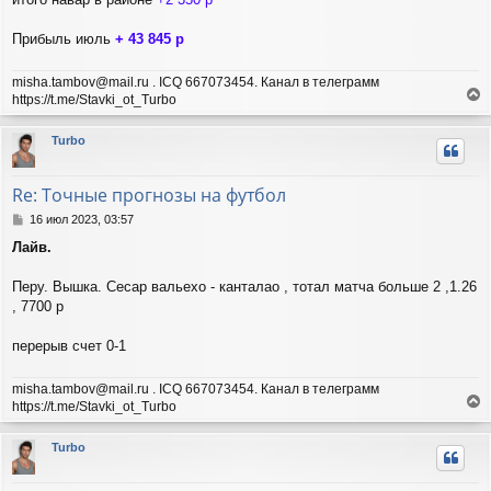
Прибыль июль
+ 43 845 р
misha.tambov@mail.ru . ICQ 667073454. Канал в телеграмм
https://t.me/Stavki_ot_Turbo
е
р
Turbo
н
у
т
Re: Точные прогнозы на футбол
ь
с
С
16 июл 2023, 03:57
я
о
Лайв.
о
к
б
н
щ
Перу. Вышка. Сесар вальехо - канталао , тотал матча больше 2 ,1.26
а
е
ч
, 7700 р
н
а
и
л
перерыв счет 0-1
е
у
misha.tambov@mail.ru . ICQ 667073454. Канал в телеграмм
https://t.me/Stavki_ot_Turbo
е
р
Turbo
н
у
т