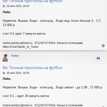
Re: Точные прогнозы на футбол
ь
с
С
16 июл 2023, 18:10
я
о
Лайв.
о
к
б
н
щ
Норвегия. Вышка. Боде - хогесунд , Боде инд тотал больше 2 , 1.3 ,
а
е
ч
13 400 р
н
а
и
л
счет 0-1 идет 7 минута матча
е
у
misha.tambov@mail.ru . ICQ 667073454. Канал в телеграмм
https://t.me/Stavki_ot_Turbo
е
р
Turbo
н
у
т
Re: Точные прогнозы на футбол
ь
с
С
16 июл 2023, 18:29
я
о
Лайв.
о
к
б
н
щ
Норвегия. Вышка. Боде - хогесунд , Боде забьет - да 1.09 , 71 000 р
а
е
ч
н
а
счет 0-1 , идет 26 минута матча
и
л
е
у
misha.tambov@mail.ru . ICQ 667073454. Канал в телеграмм