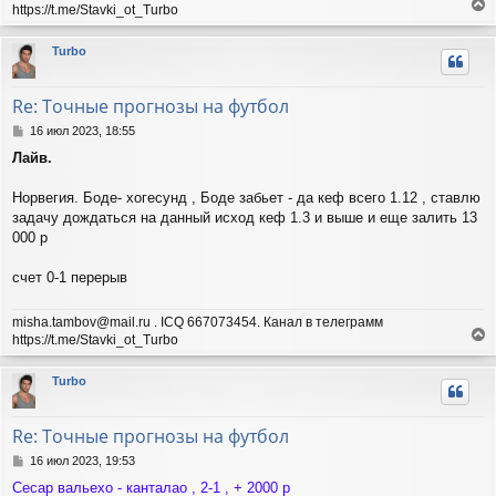
https://t.me/Stavki_ot_Turbo
е
р
Turbo
н
у
т
Re: Точные прогнозы на футбол
ь
с
С
16 июл 2023, 18:55
я
о
Лайв.
о
к
б
н
щ
Норвегия. Боде- хогесунд , Боде забьет - да кеф всего 1.12 , ставлю
а
е
ч
задачу дождаться на данный исход кеф 1.3 и выше и еще залить 13
н
а
000 р
и
л
е
у
счет 0-1 перерыв
misha.tambov@mail.ru . ICQ 667073454. Канал в телеграмм
https://t.me/Stavki_ot_Turbo
е
р
Turbo
н
у
т
Re: Точные прогнозы на футбол
ь
с
С
16 июл 2023, 19:53
я
о
Сесар вальехо - канталао , 2-1 , + 2000 р
о
к