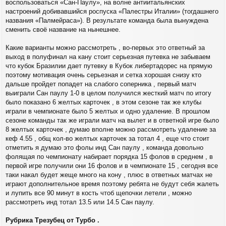
воспользоваться «Сан-Паулу», на волне антиитальянских
настроений добивавшийся роспуска «Палестры Италии» (тогдашнего
названия «Палмейраса»). В результате команда была вынуждена
сменить своё название на нынешнее.
Какие варианты можно рассмотреть , во-первых это ответный за
выход в полуфинал на кану стоит серьезная путевка не забываем
что кубок Бразилии дает путевку в Кубок либертадорес на прямую
поэтому мотивация очень серьезная и сетка хорошая снизу кто
дальше пройдет попадет на слабого соперника , первый матч
выиграли Сан паулу 1-0 в целом получился жесткий матч по итогу
было показано 6 желтых карточек , в этом сезоне так же клубы
играли в чемпионате было 5 желтых и одно удаление. В прошлом
сезоне команды так же играли матч на вылет и в ответной игре было
8 желтых карточек , думаю вполне можно рассмотреть удаление за
кеф 4.55 , общ кол-во желтых карточек за тотал 4 , еще что стоит
отметить я думаю это фолы инд Сан паулу , команда довольно
фолящая по чемпионату набирает порядка 15 фолов в среднем , в
первой игре получили они 16 фолов и в чемпионате 15 , сегодня все
таки накал будет жеще много на кону , плюс в ответных матчах не
играют дополнительное время поэтому ребята не будут себя жалеть
и лупить все 90 минут в кость чтоб щепочки летели , можно
рассмотреть инд тотал 13.5 или 14.5 Сан паулу.
Рубрика Трезубец от Турбо .