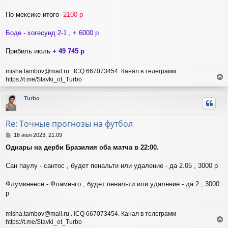
б
н
щ
По мексике итого
-2100 р
а
е
ч
н
а
Боде - хогесунд 2-1 , + 6000 р
и
л
е
у
Прибиль июль
+ 49 745 р
misha.tambov@mail.ru . ICQ 667073454. Канал в телеграмм
https://t.me/Stavki_ot_Turbo
е
р
Turbo
н
у
т
Re: Точные прогнозы на футбол
ь
с
С
16 июл 2023, 21:09
я
о
Однары на дерби Бразилия оба матча в 22:00.
о
к
б
н
щ
Сан паулу - сантос , будет пенальти или удаление - да 2.05 , 3000 р
а
е
ч
н
а
Флуминенсе - Фламенго , будет пенальти или удаление - да 2 , 3000
и
л
р
е
у
misha.tambov@mail.ru . ICQ 667073454. Канал в телеграмм
https://t.me/Stavki_ot_Turbo
е