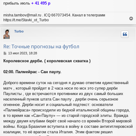
н
прибыль июль
+ 41 495 р
и
е
misha.tambov@mail.ru . ICQ 667073454. Канал в телеграмм
https://t.me/Stavki_ot_Turbo
е
р
Turbo
н
у
т
Re: Точные прогнозы на футбол
ь
с
С
13 июл 2023, 18:28
я
о
Королевское дерби. ( королевская схватка )
о
к
б
н
щ
02:00. Палмейрас - Сан паулу.
а
е
ч
н
а
Доброго времени суток на сегодня я думаю отметим единственный
и
л
матч , который пройдет в 2 часа носи по мск это супер дерби
е
у
Паулисты , где встречаются противники из двух самый больших
населенный пунков штата Сан паулу , дерби очень серьезное
огненное. Дерби носит и социальный подтекст: основатели
«Палмейраса» происходили из бедной итальянской общины города,
в то время как «Сан-Паулу» — из старой городской элиты. Вражда
между двумя клубами берёт своё начало со времён Второй мировой
войны. Когда Бразилия вступила в войну в составе антигитлеровской
коалиции, то её врагом стала Италия. Этим фактом решил