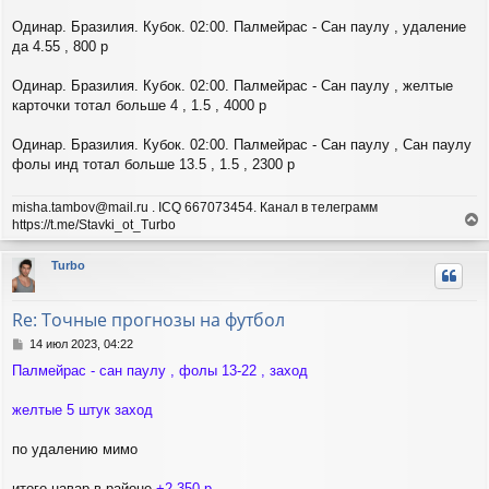
Одинар. Бразилия. Кубок. 02:00. Палмейрас - Сан паулу , удаление
да 4.55 , 800 р
Одинар. Бразилия. Кубок. 02:00. Палмейрас - Сан паулу , желтые
карточки тотал больше 4 , 1.5 , 4000 р
Одинар. Бразилия. Кубок. 02:00. Палмейрас - Сан паулу , Сан паулу
фолы инд тотал больше 13.5 , 1.5 , 2300 р
misha.tambov@mail.ru . ICQ 667073454. Канал в телеграмм
https://t.me/Stavki_ot_Turbo
е
р
Turbo
н
у
т
Re: Точные прогнозы на футбол
ь
с
С
14 июл 2023, 04:22
я
о
Палмейрас - сан паулу , фолы 13-22 , заход
о
к
б
н
щ
желтые 5 штук заход
а
е
ч
н
а
по удалению мимо
и
л
е
у
итого навар в районе
+2 350 р