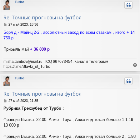
Turbo
н
у
т
Re: Точные прогнозы на футбол
ь
с
С
27 май 2023, 18:36
я
о
Боря д - Майнц 2-2 , абсолютный заход по всем ставкам , итого + 14
о
к
750 р
б
н
щ
а
е
ч
Прибыль май
+ 36 890 р
н
а
и
л
misha.tambov@mail.ru . ICQ 667073454. Канал в телеграмм
е
у
https://t.me/Stavki_ot_Turbo
е
р
Turbo
н
у
т
Re: Точные прогнозы на футбол
ь
с
С
27 май 2023, 21:35
я
о
Рубрика Трехзубец от Турбо :
о
к
б
н
щ
Франция Вышка. 22:00. Анже - Труа , Анже инд тотал больше 1 1.19 ,
а
е
ч
13 000 р
н
а
и
л
Франция Вышка. 22:00. Анже - Труа , Анже инд тотал больше 2 , 1.98
е
у