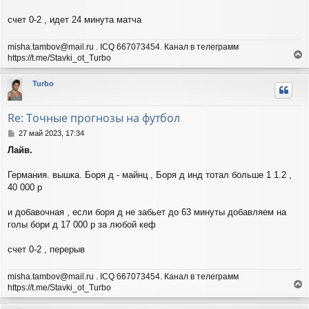
е
ч
н
а
счет 0-2 , идет 24 минута матча
и
л
е
у
misha.tambov@mail.ru . ICQ 667073454. Канал в телеграмм
https://t.me/Stavki_ot_Turbo
е
р
Turbo
н
у
т
Re: Точные прогнозы на футбол
ь
с
С
27 май 2023, 17:34
я
о
Лайв.
о
к
б
н
щ
Германия. вышка. Боря д - майнц , Боря д инд тотал больше 1 1.2 ,
а
е
ч
40 000 р
н
а
и
л
и добавочная , если боря д не забьет до 63 минуты добавляем на
е
у
голы бори д 17 000 р за любой кеф
счет 0-2 , перерыв
misha.tambov@mail.ru . ICQ 667073454. Канал в телеграмм
https://t.me/Stavki_ot_Turbo
е
р