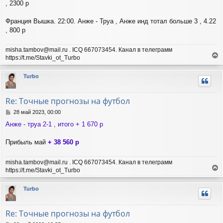
, 2300 р
Франция Вышка. 22:00. Анже - Труа , Анже инд тотал больше 3 , 4.22
, 800 р
misha.tambov@mail.ru . ICQ 667073454. Канал в телеграмм
https://t.me/Stavki_ot_Turbo
е
р
Turbo
н
у
т
Re: Точные прогнозы на футбол
ь
с
С
28 май 2023, 00:00
я
о
Анже - труа 2-1 , итого + 1 670 р
о
к
б
н
щ
Прибыль май
+ 38 560 р
а
е
ч
н
а
misha.tambov@mail.ru . ICQ 667073454. Канал в телеграмм
и
л
https://t.me/Stavki_ot_Turbo
е
у
е
р
Turbo
н
у
т
Re: Точные прогнозы на футбол
ь