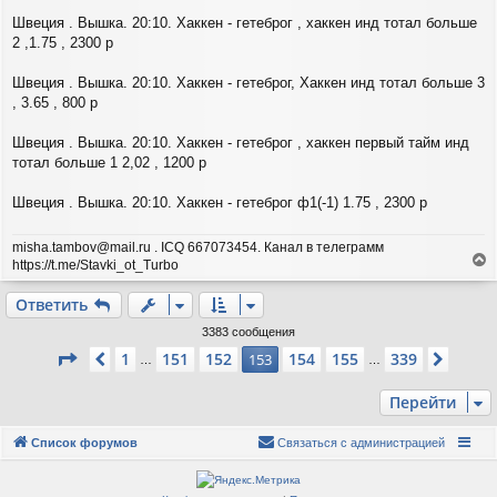
а
и
л
Швеция . Вышка. 20:10. Хаккен - гетеброг , хаккен инд тотал больше
е
у
2 ,1.75 , 2300 р
Швеция . Вышка. 20:10. Хаккен - гетеброг, Хаккен инд тотал больше 3
, 3.65 , 800 р
Швеция . Вышка. 20:10. Хаккен - гетеброг , хаккен первый тайм инд
тотал больше 1 2,02 , 1200 р
Швеция . Вышка. 20:10. Хаккен - гетеброг ф1(-1) 1.75 , 2300 р
misha.tambov@mail.ru . ICQ 667073454. Канал в телеграмм
https://t.me/Stavki_ot_Turbo
е
р
Ответить
н
у
3383 сообщения
т
Страница
153
из
339
1
151
152
154
155
339
Пред.
153
След.
…
…
ь
с
Перейти
я
к
н
Список форумов
Связаться с администрацией
а
ч
а