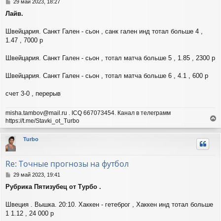
с
С
29 май 2023, 18:27
я
о
Лайв.
о
к
б
н
щ
Швейцария. Санкт Гален - сьон , санк гален инд тотал больше 4 ,
а
е
ч
1.47 , 7000 р
н
а
и
л
Швейцария. Санкт Гален - сьон , тотал матча больше 5 , 1.85 , 2300 р
е
у
Швейцария. Санкт Гален - сьон , тотал матча больше 6 , 4.1 , 600 р
счет 3-0 , перерыв
misha.tambov@mail.ru . ICQ 667073454. Канал в телеграмм
https://t.me/Stavki_ot_Turbo
е
р
Turbo
н
у
т
Re: Точные прогнозы на футбол
ь
с
С
29 май 2023, 19:41
я
о
Рубрика Пятизубец от Турбо .
о
к
б
н
щ
Швеция . Вышка. 20:10. Хаккен - гетеброг , Хаккен инд тотал больше
а
е
ч
1 1.12 , 24 000 р
н