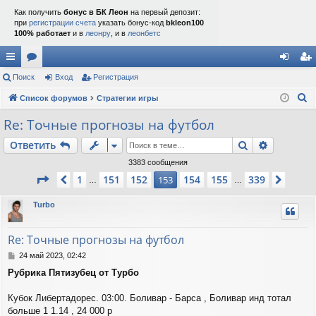
Как получить
бонус в БК Леон
на первый депозит:
при
регистрации счета
указать бонус-код
bkleon100
100% работает
и в
леонру
, и в
леонбетс
с
Поиск
ор
Вход
Регистрация
хо
ег
П
ы
Список форумов
ум
Стратегии игры
д
ис
о
лк
ы
тр
Re: Точные прогнозы на футбол
и
и
ац
Поиск
Расшире
Ответить
с
к
ия
3383 сообщения
Страница
153
из
339
1
151
152
154
155
339
Пред.
153
След.
…
…
Turbo
Re: Точные прогнозы на футбол
С
24 май 2023, 02:42
о
Рубрика Пятизубец от Турбо
о
б
щ
Кубок Либертадорес. 03:00. Боливар - Барса , Боливар инд тотал
е
больше 1 1.14 , 24 000 р