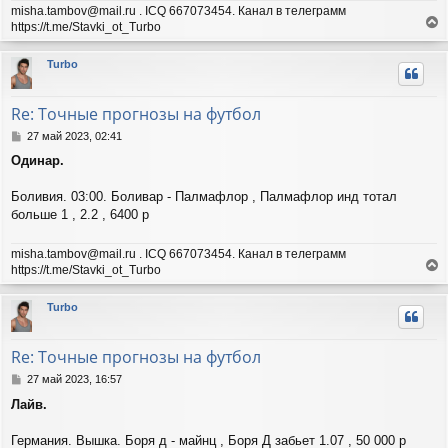
ч
misha.tambov@mail.ru . ICQ 667073454. Канал в телеграмм
н
а
https://t.me/Stavki_ot_Turbo
и
л
е
е
у
р
Turbo
н
у
т
Re: Точные прогнозы на футбол
ь
с
С
27 май 2023, 02:41
я
о
Одинар.
о
к
б
н
щ
Боливия. 03:00. Боливар - Палмафлор , Палмафлор инд тотал
а
е
ч
больше 1 , 2.2 , 6400 р
н
а
и
л
misha.tambov@mail.ru . ICQ 667073454. Канал в телеграмм
е
у
https://t.me/Stavki_ot_Turbo
е
р
Turbo
н
у
т
Re: Точные прогнозы на футбол
ь
с
С
27 май 2023, 16:57
я
о
Лайв.
о
к
б
н
щ
Германия. Вышка. Боря д - майнц , Боря Д забьет 1.07 , 50 000 р
а