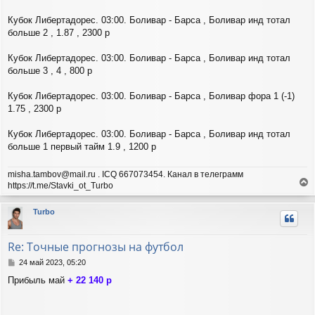
н
и
Кубок Либертадорес. 03:00. Боливар - Барса , Боливар инд тотал
е
больше 2 , 1.87 , 2300 р
Кубок Либертадорес. 03:00. Боливар - Барса , Боливар инд тотал
больше 3 , 4 , 800 р
Кубок Либертадорес. 03:00. Боливар - Барса , Боливар фора 1 (-1)
1.75 , 2300 р
Кубок Либертадорес. 03:00. Боливар - Барса , Боливар инд тотал
больше 1 первый тайм 1.9 , 1200 р
misha.tambov@mail.ru . ICQ 667073454. Канал в телеграмм
https://t.me/Stavki_ot_Turbo
е
р
Turbo
н
у
т
Re: Точные прогнозы на футбол
ь
с
С
24 май 2023, 05:20
я
о
Прибыль май
+ 22 140 р
о
к
б
н
щ
а
е