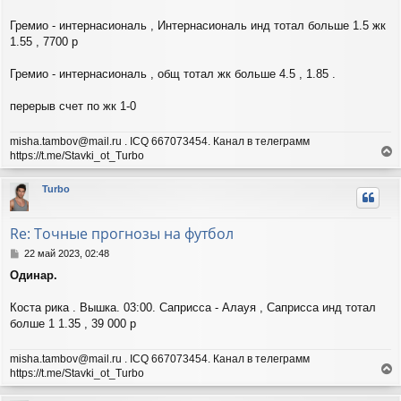
у
Гремио - интернасиональ , Интернасиональ инд тотал больше 1.5 жк
1.55 , 7700 р
Гремио - интернасиональ , общ тотал жк больше 4.5 , 1.85 .
перерыв счет по жк 1-0
misha.tambov@mail.ru . ICQ 667073454. Канал в телеграмм
https://t.me/Stavki_ot_Turbo
е
р
Turbo
н
у
т
Re: Точные прогнозы на футбол
ь
с
С
22 май 2023, 02:48
я
о
Одинар.
о
к
б
н
щ
Коста рика . Вышка. 03:00. Саприсса - Алауя , Саприсса инд тотал
а
е
ч
болше 1 1.35 , 39 000 р
н
а
и
л
misha.tambov@mail.ru . ICQ 667073454. Канал в телеграмм
е
у
https://t.me/Stavki_ot_Turbo
е
р