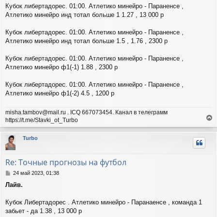
щ
Кубок либертадорес. 01:00. Атлетико минейро - Параненсе ,
а
е
ч
Атлетико минейро инд тотал больше 1 1.27 , 13 000 р
н
а
и
л
Кубок либертадорес. 01:00. Атлетико минейро - Параненсе ,
е
у
Атлетико минейро инд тотал больше 1.5 , 1.76 , 2300 р
Кубок либертадорес. 01:00. Атлетико минейро - Параненсе ,
Атлетико минейро ф1(-1) 1.88 , 2300 р
Кубок либертадорес. 01:00. Атлетико минейро - Параненсе ,
Атлетико минейро ф1(-2) 4.5 , 1200 р
misha.tambov@mail.ru . ICQ 667073454. Канал в телеграмм
https://t.me/Stavki_ot_Turbo
е
р
Turbo
н
у
т
Re: Точные прогнозы на футбол
ь
с
С
24 май 2023, 01:38
я
о
Лайв.
о
к
б
н
щ
Кубок Либертадорес . Атлетико минейро - Паранаенсе , команда 1
а
е
ч
забьет - да 1.38 , 13 000 р
н