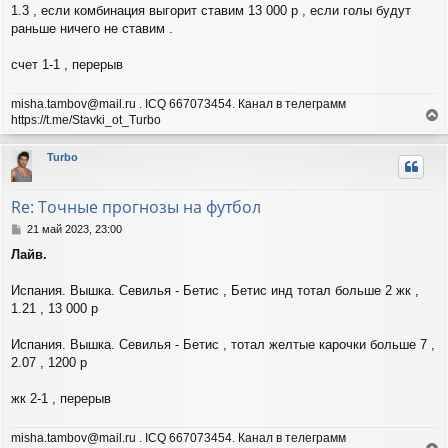
н
1.3 , если комбинация выгорит ставим 13 000 р , если голы будут
и
раньше ничего не ставим .
е
счет 1-1 , перерыв
misha.tambov@mail.ru . ICQ 667073454. Канал в телеграмм
https://t.me/Stavki_ot_Turbo
е
р
Turbo
н
у
т
Re: Точные прогнозы на футбол
ь
с
С
21 май 2023, 23:00
я
о
Лайв.
о
к
б
н
щ
Испания. Вышка. Севилья - Бетис , Бетис инд тотал больше 2 жк ,
а
е
ч
1.21 , 13 000 р
н
а
и
л
Испания. Вышка. Севилья - Бетис , тотал желтые карочки больше 7 ,
е
у
2.07 , 1200 р
жк 2-1 , перерыв
misha.tambov@mail.ru . ICQ 667073454. Канал в телеграмм