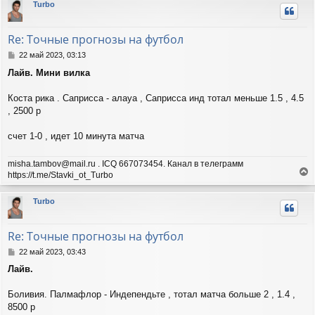
Turbo
н
у
т
Re: Точные прогнозы на футбол
ь
с
С
22 май 2023, 03:13
я
о
Лайв. Мини вилка
о
к
б
н
щ
Коста рика . Саприсса - алауа , Саприсса инд тотал меньше 1.5 , 4.5
а
е
ч
, 2500 р
н
а
и
л
счет 1-0 , идет 10 минута матча
е
у
misha.tambov@mail.ru . ICQ 667073454. Канал в телеграмм
https://t.me/Stavki_ot_Turbo
е
р
Turbo
н
у
т
Re: Точные прогнозы на футбол
ь
с
С
22 май 2023, 03:43
я
о
Лайв.
о
к
б
н
щ
Боливия. Палмафлор - Индепендьте , тотал матча больше 2 , 1.4 ,
а
е
ч
8500 р
н