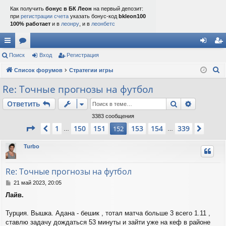
Как получить
бонус в БК Леон
на первый депозит:
при
регистрации счета
указать бонус-код
bkleon100
100% работает
и в
леонру
, и в
леонбетс
с
Поиск
ор
Вход
Регистрация
хо
ег
П
ы
Список форумов
ум
Стратегии игры
д
ис
о
лк
ы
тр
Re: Точные прогнозы на футбол
и
и
ац
Поиск
Расшире
Ответить
с
к
ия
3383 сообщения
Страница
152
из
339
1
150
151
153
154
339
Пред.
152
След.
…
…
Turbo
Re: Точные прогнозы на футбол
С
21 май 2023, 20:05
о
Лайв.
о
б
щ
Турция. Вышка. Адана - бешик , тотал матча больше 3 всего 1.11 ,
е
ставлю задачу дождаться 53 минуты и зайти уже на кеф в районе