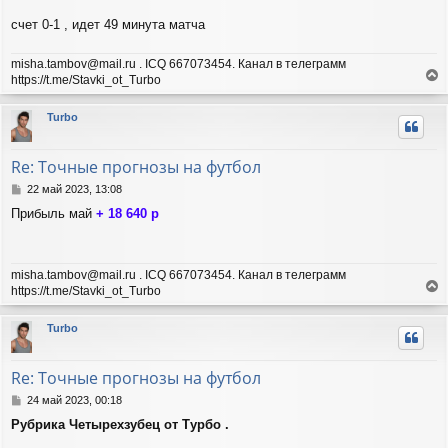
а
и
л
счет 0-1 , идет 49 минута матча
е
у
misha.tambov@mail.ru . ICQ 667073454. Канал в телеграмм
https://t.me/Stavki_ot_Turbo
е
р
Turbo
н
у
т
Re: Точные прогнозы на футбол
ь
с
С
22 май 2023, 13:08
я
о
Прибыль май
+ 18 640 р
о
к
б
н
щ
а
е
ч
misha.tambov@mail.ru . ICQ 667073454. Канал в телеграмм
н
а
https://t.me/Stavki_ot_Turbo
и
л
е
е
у
р
Turbo
н
у
т
Re: Точные прогнозы на футбол
ь
с
С
24 май 2023, 00:18
я
о
Рубрика Четырехзубец от Турбо .
о
к
б
н