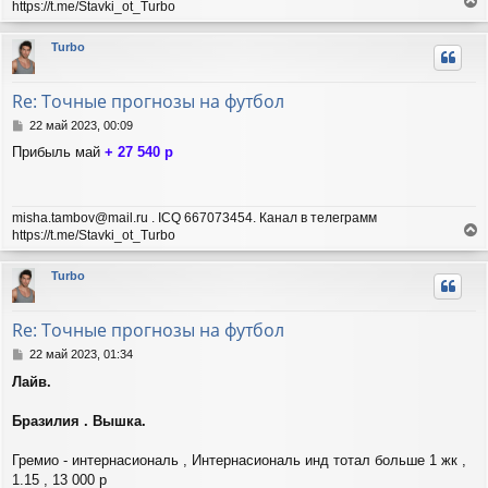
https://t.me/Stavki_ot_Turbo
е
р
Turbo
н
у
т
Re: Точные прогнозы на футбол
ь
с
С
22 май 2023, 00:09
я
о
Прибыль май
+ 27 540 р
о
к
б
н
щ
а
е
ч
misha.tambov@mail.ru . ICQ 667073454. Канал в телеграмм
н
а
https://t.me/Stavki_ot_Turbo
и
л
е
е
у
р
Turbo
н
у
т
Re: Точные прогнозы на футбол
ь
с
С
22 май 2023, 01:34
я
о
Лайв.
о
к
б
н
щ
Бразилия . Вышка.
а
е
ч
н
а
Гремио - интернасиональ , Интернасиональ инд тотал больше 1 жк ,
и
л
1.15 , 13 000 р
е