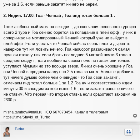
уже за 1.6, если раньше закатят ничего не берем.
2. Индия. 17:00. Гоа - Ченнай , Гоа инд тотал больше 1 .
Тоже любопытный матч на сегодня , до окончания основного турнира
всего 2 тура и Гоа сейчас борется за попадание в плей офф , у них в
соперниках не мотивированный Ченнай который уже не выйдет в
плей офф. Если учесть что Ченнай сейчас очень плох и дыряв то
наверное тут им ловить нечего. Гоа наоборот раззабивался самая
лучшая атака у них если брать последние 5 матчей почти 3 гола в
среднем кладут , да и вообще на своем поле по голам они только
уступают Мумбаи но это вообще звери. Лички очень хорошие у Гоа
они Ченнай в среднем кладут по 2.5 гола за матч. Больше добавить
тут нечего думаю более чем очевидно что Гоа свои закатит ,
отмечаем инд тотал больше 1 за 1.2 Гоа ну и соответственно ждем
минуты 30 и заходим за кеф выше 1.6 , если закатят раньше ничего
не ставим. Что первая что вторая ставка если сработают заходим на
2300 р
misha.tambov@mail.ru . ICQ 667073454. Канал в телеграмм
https://t.me/Stavki_ot_Turbo
е
р
Turbo
н
у