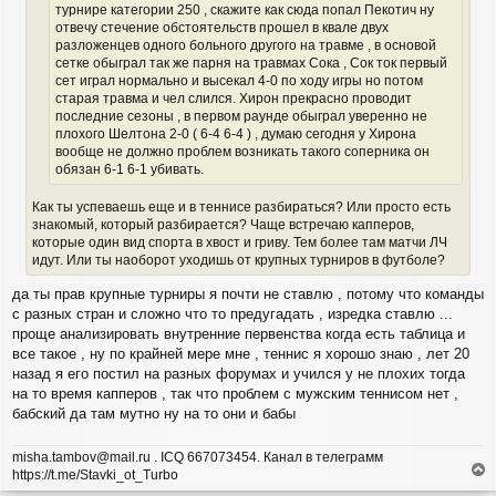
турнире категории 250 , скажите как сюда попал Пекотич ну
отвечу стечение обстоятельств прошел в квале двух
разложенцев одного больного другого на травме , в основой
сетке обыграл так же парня на травмах Сока , Сок ток первый
сет играл нормально и высекал 4-0 по ходу игры но потом
старая травма и чел слился. Хирон прекрасно проводит
последние сезоны , в первом раунде обыграл уверенно не
плохого Шелтона 2-0 ( 6-4 6-4 ) , думаю сегодня у Хирона
вообще не должно проблем возникать такого соперника он
обязан 6-1 6-1 убивать.
Как ты успеваешь еще и в теннисе разбираться? Или просто есть
знакомый, который разбирается? Чаще встречаю капперов,
которые один вид спорта в хвост и гриву. Тем более там матчи ЛЧ
идут. Или ты наоборот уходишь от крупных турниров в футболе?
да ты прав крупные турниры я почти не ставлю , потому что команды
с разных стран и сложно что то предугадать , изредка ставлю ...
проще анализировать внутренние первенства когда есть таблица и
все такое , ну по крайней мере мне , теннис я хорошо знаю , лет 20
назад я его постил на разных форумах и учился у не плохих тогда
на то время капперов , так что проблем с мужским теннисом нет ,
бабский да там мутно ну на то они и бабы
misha.tambov@mail.ru . ICQ 667073454. Канал в телеграмм
https://t.me/Stavki_ot_Turbo
е