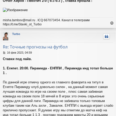
Отчет Хирон - Пекотич 2-0 ( 6:3 6:3 ) , ставка прошла :
misha.tambov@mail.ru . ICQ 667073454. Канал в телеграмм
https://t.me/Stavki_ot_Turbo
е
р
Turbo
н
у
т
Re: Точные прогнозы на футбол
ь
с
С
16 фев 2023, 04:59
я
о
Ставки под лайв.
о
к
б
н
щ
1. Египет. 20:00. Пирамида - ЕНППИ , Пирамида инд тотал больше
а
е
ч
1 .
н
а
и
л
По данной игре отмечу одного из главного фаворита на титул в
е
у
Египте Пирамиду клуб довольно силен , на данный момент самая
лучшая команда по игре на своем поле , плюс самая забивная
команда на своем поле 18 мячей в 8 играх это очень серьезные
цифры для данной лиги. Пирамида не забивала только топовым
клубам таким как Аль ахли , Замалек. ЕНППИ с выезда играет слабо
прилично пропускает. Я думаю игру мы отметим до матча кеф на
инд тотал больше 1 1.3 , поэтому подождем минуты 20 и возьмем