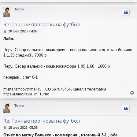
е
р
Turbo
н
у
т
Re: Точные прогнозы на футбол
ь
с
С
18 фев 2023, 04:07
я
о
Лайв.
о
к
б
н
щ
Перу. Сесар вальехо - коммерсия , сесар вальехо инд тотал больше
а
е
ч
1 1.33 средний , 7000 р
н
а
и
л
Перу. Сесар вальехо - коммерсияфора 1 (0) 1.66 , 1600 р
е
у
перерыв , счет 0-1
misha.tambov@mail.ru . ICQ 667073454. Канал в телеграмм
https://t.me/Stavki_ot_Turbo
е
р
Turbo
н
у
т
Re: Точные прогнозы на футбол
ь
с
С
18 фев 2023, 05:05
я
о
Отчет по матчу Вальехо - коммерсия , итоговый 3-1 , обе
о
к