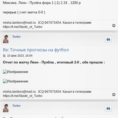
н
Мексика. Леон - Пуэбла фора 1 (-1) 2.24 , 1200 р
и
е
перерыв ( счет матча 0-0 )
misha.tambov@mail.ru . ICQ 667073454. Канал в телеграмм
https://t.me/Stavki_ot_Turbo
е
р
Turbo
н
у
т
Re: Точные прогнозы на футбол
ь
с
С
15 фев 2023, 16:04
я
о
Отчет по матчу Леон - Пуэбла , итоговый 2-0 , обе прошли :
о
к
б
н
щ
а
е
ч
н
а
и
л
е
у
misha.tambov@mail.ru . ICQ 667073454. Канал в телеграмм
https://t.me/Stavki_ot_Turbo
е
р
Turbo
н
у
т