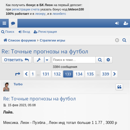
Как получить
бонус в БК Леон
на первый депозит:
при
регистрации счета
указать бонус-код
bkleon100
100% работает
и в
леонру
, и в
леонбетс
с
Поиск
ор
Вход
Регистрация
хо
ег
П
ы
Список форумов
ум
Стратегии игры
д
ис
о
лк
ы
тр
Re: Точные прогнозы на футбол
и
и
ац
Поиск
Расшире
Ответить
с
к
ия
3384 сообщения
Страница
133
из
339
1
131
132
134
135
339
Пред.
133
След.
…
…
Turbo
Re: Точные прогнозы на футбол
С
15 фев 2023, 05:08
о
Лайв.
о
б
щ
Мексика. Леон - Пуэбла , Леон инд тотал больше 1 1.77 , 3000 р
е