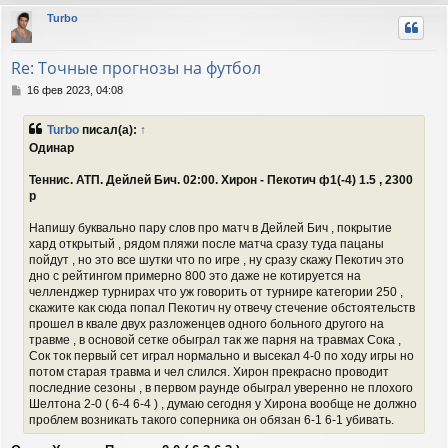
р
Turbo
н
у
т
Re: Точные прогнозы на футбол
ь
с
С
16 фев 2023, 04:08
я
о
о
к
Turbo
писал(а):
↑
б
н
Одинар
щ
а
е
ч
Теннис. АТП. Дейлей Бич. 02:00. Хирон - Пекотич ф1(-4) 1.5 , 2300
н
а
и
р
л
е
у
Напишу буквально пару слов про матч в Дейлей Бич , покрытие
хард открытый , рядом пляжи после матча сразу туда пацаны
пойдут , но это все шутки что по игре , ну сразу скажу Пекотич это
дно с рейтингом примерно 800 это даже не котируется на
челленджер турнирах что уж говорить от турнире категории 250 ,
скажите как сюда попал Пекотич ну отвечу стечение обстоятельств
прошел в квале двух разложенцев одного больного другого на
травме , в основой сетке обыграл так же парня на травмах Сока ,
Сок ток первый сет играл нормально и высекал 4-0 по ходу игры но
потом старая травма и чел слился. Хирон прекрасно проводит
последние сезоны , в первом раунде обыграл уверенно не плохого
Шелтона 2-0 ( 6-4 6-4 ) , думаю сегодня у Хирона вообще не должно
проблем возникать такого соперника он обязан 6-1 6-1 убивать.