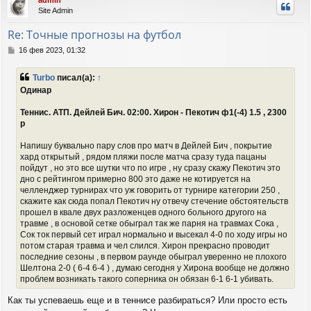
admin
н
Site Admin
у
т
Re: Точные прогнозы на футбол
ь
с
С
16 фев 2023, 01:32
я
о
о
к
Turbo
писал(а):
↑
б
н
Одинар
щ
а
е
ч
Теннис. АТП. Дейлей Бич. 02:00. Хирон - Пекотич ф1(-4) 1.5 , 2300
н
а
и
р
л
е
у
Напишу буквально пару слов про матч в Дейлей Бич , покрытие
хард открытый , рядом пляжи после матча сразу туда пацаны
пойдут , но это все шутки что по игре , ну сразу скажу Пекотич это
дно с рейтингом примерно 800 это даже не котируется на
челленджер турнирах что уж говорить от турнире категории 250 ,
скажите как сюда попал Пекотич ну отвечу стечение обстоятельств
прошел в квале двух разложенцев одного больного другого на
травме , в основой сетке обыграл так же парня на травмах Сока ,
Сок ток первый сет играл нормально и высекал 4-0 по ходу игры но
потом старая травма и чел слился. Хирон прекрасно проводит
последние сезоны , в первом раунде обыграл уверенно не плохого
Шелтона 2-0 ( 6-4 6-4 ) , думаю сегодня у Хирона вообще не должно
проблем возникать такого соперника он обязан 6-1 6-1 убивать.
Как ты успеваешь еще и в теннисе разбираться? Или просто есть