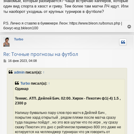
знакомый, который разбирается? Чаще встречаю капперов, которые
один вид спорта в хвост и гриву. Тем более там матчи ЛЧ идут. Или
ты наоборот уходишь от крупных турниров в футболе?
P.S. Лично я ставлю в букмекере Леон: https://www.bleon.ru/bonus.php |
бонус-код bkleon100
е
р
Turbo
н
у
т
Re: Точные прогнозы на футбол
ь
с
С
16 фев 2023, 04:08
я
о
о
к
admin
писал(а):
↑
б
н
щ
а
е
Turbo
писал(а):
↑
ч
н
а
Одинар
и
л
е
у
Теннис. АТП. Дейлей Бич. 02:00. Хирон - Пекотич ф1(-4) 1.5 ,
2300 р
Напишу буквально пару слов про матч в Дейлей Бич ,
покрытие хард открытый , рядом пляжи после матча сразу
туда пацаны пойдут , но это все шутки что по игре , ну сразу
скажу Пекотич это дно с рейтингом примерно 800 это даже не
котируется на челленджер турнирах что уж говорить от