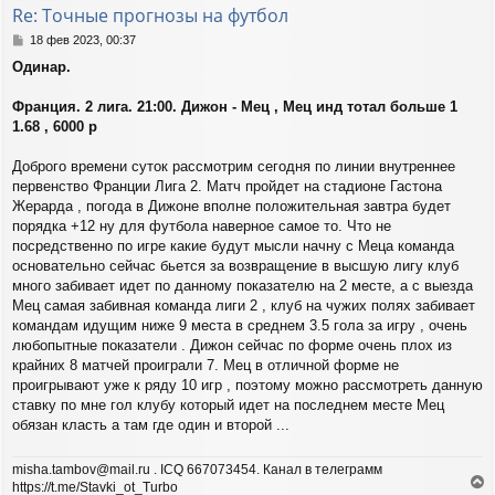
т
Re: Точные прогнозы на футбол
ь
с
С
18 фев 2023, 00:37
я
о
Одинар.
о
к
б
н
щ
Франция. 2 лига. 21:00. Дижон - Мец , Мец инд тотал больше 1
а
е
ч
1.68 , 6000 р
н
а
и
л
Доброго времени суток рассмотрим сегодня по линии внутреннее
е
у
первенство Франции Лига 2. Матч пройдет на стадионе Гастона
Жерарда , погода в Дижоне вполне положительная завтра будет
порядка +12 ну для футбола наверное самое то. Что не
посредственно по игре какие будут мысли начну с Меца команда
основательно сейчас бьется за возвращение в высшую лигу клуб
много забивает идет по данному показателю на 2 месте, а с выезда
Мец самая забивная команда лиги 2 , клуб на чужих полях забивает
командам идущим ниже 9 места в среднем 3.5 гола за игру , очень
любопытные показатели . Дижон сейчас по форме очень плох из
крайних 8 матчей проиграли 7. Мец в отличной форме не
проигрывают уже к ряду 10 игр , поэтому можно рассмотреть данную
ставку по мне гол клубу который идет на последнем месте Мец
обязан класть а там где один и второй ...
misha.tambov@mail.ru . ICQ 667073454. Канал в телеграмм
https://t.me/Stavki_ot_Turbo