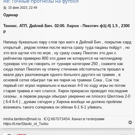
Re: Точные прогнозы на футбол
ь
с
С
15 фев 2023, 22:49
я
о
Одинар
о
к
б
н
щ
Теннис. АТП. Дейлей Бич. 02:00. Хирон - Пекотич ф1(-4) 1.5 , 2300
а
е
ч
р
н
а
и
л
Напишу буквально пару слов про матч в Дейлей Бич , покрытие хард
е
у
открытый , рядом пляжи после матча сразу туда пацаны пойдут , но
это все шутки что по игре , ну сразу скажу Пекотич это дно с
рейтингом примерно 800 это даже не котируется на челленджер
турнирах что уж говорить от турнире категории 250 , скажите как
сюда попал Пекотич ну отвечу стечение обстоятельств прошел в
квале двух разложенцев одного больного другого на травме , в
основой сетке обыграл так же парня на травмах Сока , Сок ток
первый сет играл нормально и высекал 4-0 по ходу игры но потом
старая травма и чел слился. Хирон прекрасно проводит последние
сезоны , в первом раунде обыграл уверенно не плохого Шелтона 2-0
( 6-4 6-4 ) , думаю сегодня у Хирона вообще не должно проблем
возникать такого соперника он обязан 6-1 6-1 убивать.
misha.tambov@mail.ru . ICQ 667073454. Канал в телеграмм
https://t.me/Stavki_ot_Turbo
е
р