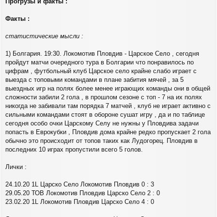
Прогрузы и факты :
о
к
б
н
щ
Факты :
а
е
ч
н
а
статистические мысли :
и
л
е
у
1) Болгария. 19:30. Локомотив Пловдив - Царское Село , сегодня
пройдут матчи очередного тура в Болгарии что понравилось по
цифрам , футбольный клуб Царское село крайне слабо играет с
выезда с топовыми командами в плане забития мячей , за 5
выездных игр на полях более менее играющих команды они в общей
сложности забили 2 гола , в прошлом сезоне с топ - 7 на их полях
никогда не забивали там порядка 7 матчей , клуб не играет активно с
сильными командами стоят в обороне сушат игру , да и по таблице
сегодня особо очки Царскому Селу не нужны у Пловдива задачи
попасть в Еврокубки , Пловдив дома крайне редко пропускает 2 гола
обычно это происходит от топов таких как Лудогорец. Пловдив в
последних 10 играх пропустили всего 5 голов.
Лички :
24.10.20 1L Царско Село Локомотив Пловдив 0 : 3
29.05.20 ТОВ Локомотив Пловдив Царско Село 2 : 0
23.02.20 1L Локомотив Пловдив Царско Село 4 : 0