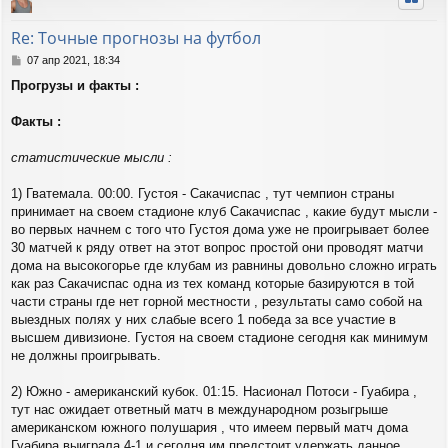
у
т
Re: Точные прогнозы на футбол
ь
с
С
07 апр 2021, 18:34
я
о
Прогрузы и факты :
о
к
б
н
щ
Факты :
а
е
ч
н
а
статистические мысли :
и
л
е
у
1) Гватемала. 00:00. Густоя - Сакачиспас , тут чемпион страны
принимает на своем стадионе клуб Сакачиспас , какие будут мысли -
во первых начнем с того что Густоя дома уже не проигрывает более
30 матчей к ряду ответ на этот вопрос простой они проводят матчи
дома на высокогорье где клубам из равнины довольно сложно играть
как раз Сакачиспас одна из тех команд которые базируются в той
части страны где нет горной местности , результаты само собой на
выездных полях у них слабые всего 1 победа за все участие в
высшем дивизионе. Густоя на своем стадионе сегодня как минимум
не должны проигрывать.
2) Южно - американский кубок. 01:15. Насионал Потоси - Гуабира ,
тут нас ожидает ответный матч в международном розыгрыше
американском южного полушария , что имеем первый матч дома
Гуабира выиграла 4-1 и сегодня им предстоит удержать данное