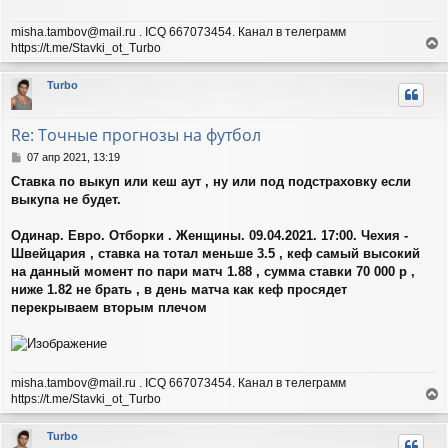
misha.tambov@mail.ru . ICQ 667073454. Канал в телеграмм
https://t.me/Stavki_ot_Turbo
е
р
Turbo
н
у
т
Re: Точные прогнозы на футбол
ь
с
С
07 апр 2021, 13:19
я
о
Ставка по выкуп или кеш аут , ну или под подстраховку если
о
к
выкупа не будет.
б
н
щ
а
е
ч
Одинар. Евро. Отборки . Женщины. 09.04.2021. 17:00. Чехия -
н
а
Швейцария , ставка на тотал меньше 3.5 , кеф самый высокий
и
л
на данный момент по пари матч 1.88 , сумма ставки 70 000 р ,
е
у
ниже 1.82 не брать , в день матча как кеф просядет
перекрываем вторым плечом
misha.tambov@mail.ru . ICQ 667073454. Канал в телеграмм
https://t.me/Stavki_ot_Turbo
е
р
Turbo
н